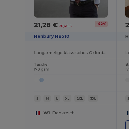
21,28 €
2
-42%
36,40 €
Henbury HB510
H
Langärmelige klassisches Oxford-Hemd
L
Tasche
B
170 gsm
1
S
M
L
XL
2XL
3XL
W1
Frankreich