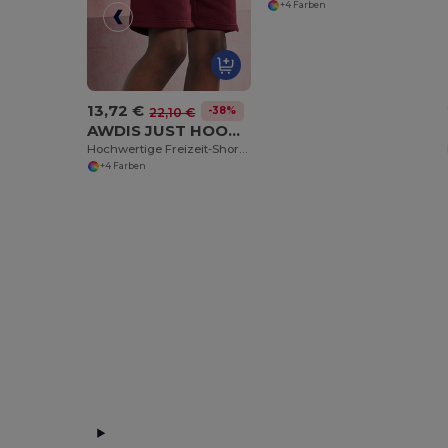
+4 Farben
13,72 €
-38%
22,10 €
AWDIS JUST HOODS JH080
Hochwertige Freizeit-Shorts mit Komfortbund
+4 Farben