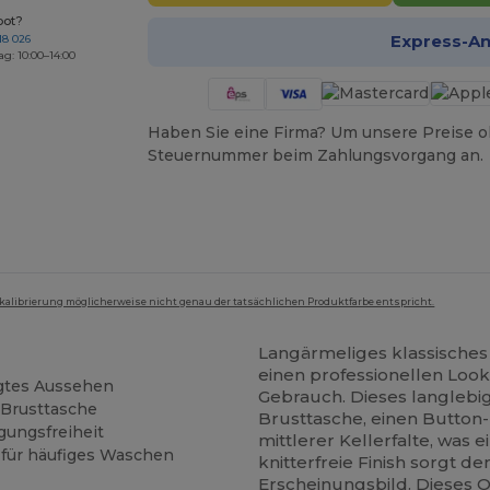
bot?
Express-A
18 026
ag: 10:00–14:00
Haben Sie eine Firma? Um unsere Preise o
Steuernummer beim Zahlungsvorgang an.
mkalibrierung möglicherweise nicht genau der tatsächlichen Produktfarbe entspricht.
Langärmeliges klassisches 
einen professionellen Loo
legtes Aussehen
Gebrauch. Dieses langlebi
 Brusttasche
Brusttasche, einen Butto
gungsfreiheit
mittlerer Kellerfalte, was e
 für häufiges Waschen
knitterfreie Finish sorgt d
Erscheinungsbild. Dieses 