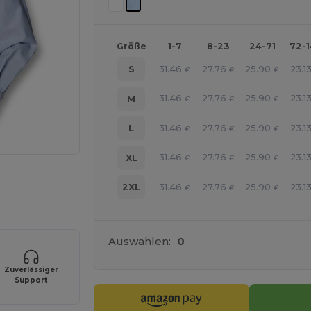
Größe
1-7
8-23
24-71
72-
31.46
27.76
25.90
23.1
S
€
€
€
31.46
27.76
25.90
23.1
M
€
€
€
31.46
27.76
25.90
23.1
L
€
€
€
31.46
27.76
25.90
23.1
XL
€
€
€
r Ihre Produkte an
31.46
27.76
25.90
23.1
2XL
€
€
€
Auswahlen:
0
Zuverlässiger
Support