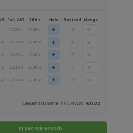
143
144-287
288 +
Mehr
Bestand
Menge
+
3
22.20
21.28
12
€
€
€
+
3
22.20
21.28
3
€
€
€
+
3
22.20
21.28
17
€
€
€
+
3
22.20
21.28
4
€
€
€
+
3
22.20
21.28
18
€
€
€
Gesamtsumme inkl. MwSt.:
€0.00
In den Warenkorb