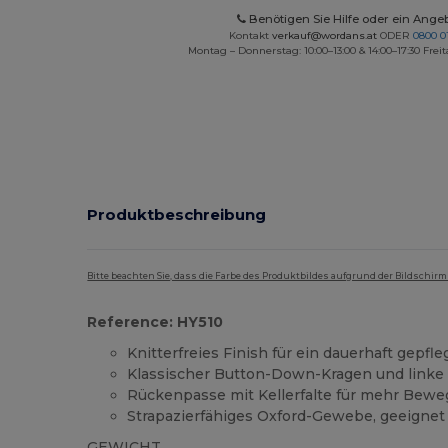
Benötigen Sie Hilfe oder ein Ange
Kontakt
verkauf@wordans.at
ODER
0800 0
Montag – Donnerstag: 10:00–13:00 & 14:00–17:30 Freit
Produktbeschreibung
Bitte beachten Sie, dass die Farbe des Produktbildes aufgrund der Bildschir
Reference: HY510
Knitterfreies Finish für ein dauerhaft gepf
Klassischer Button-Down-Kragen und linke
Rückenpasse mit Kellerfalte für mehr Bewe
Strapazierfähiges Oxford-Gewebe, geeignet
GEWICHT