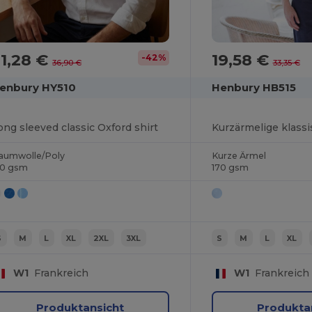
1,28 €
19,58 €
-42%
36,90 €
33,35 €
enbury HY510
Henbury HB515
ong sleeved classic Oxford shirt
aumwolle/Poly
Kurze Ärmel
70 gsm
170 gsm
S
M
L
XL
2XL
3XL
S
M
L
XL
W1
Frankreich
W1
Frankreich
Produktansicht
Produkta