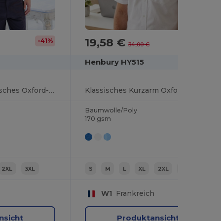
19,58 €
-41%
-42%
34,00 €
Henbury HY515
Kurzärmelige klassisches Oxford-Hemd
Klassisches Kurzarm Oxford Hemd
Baumwolle/Poly
170 gsm
2XL
3XL
S
M
L
XL
2XL
3XL
W1
Frankreich
nsicht
Produktansicht