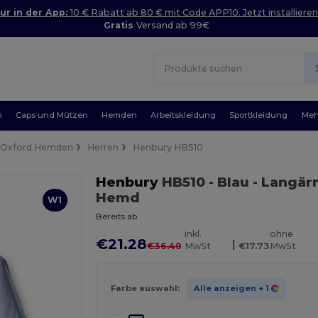
ur in der App:
10 € Rabatt ab 80 € mit Code APP10. Jetzt installieren
Gratis
Versand ab 99€
n
Caps und Mützen
Hemden
Arbeitskleidung
Sportkleidung
Meh
Oxford Hemden
Herren
Henbury HB510
Henbury
HB510
- Blau
- Langär
Hemd
W1
Bereits ab
inkl.
ohne
€21.28
|
€36.40
MwSt
€17.73
MwSt
Farbe auswahl:
Alle anzeigen
+ 1