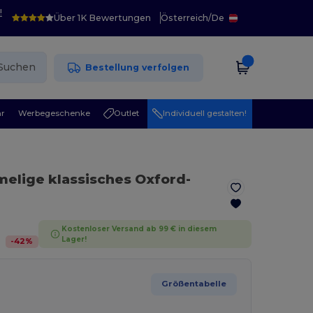
!
Über 1K Bewertungen
Österreich
/
De
Suchen
Bestellung verfolgen
r
Werbegeschenke
Outlet
Individuell gestalten!
melige klassisches Oxford-
Kostenloser Versand ab 99 € in diesem
Lager!
-
42
%
Größentabelle