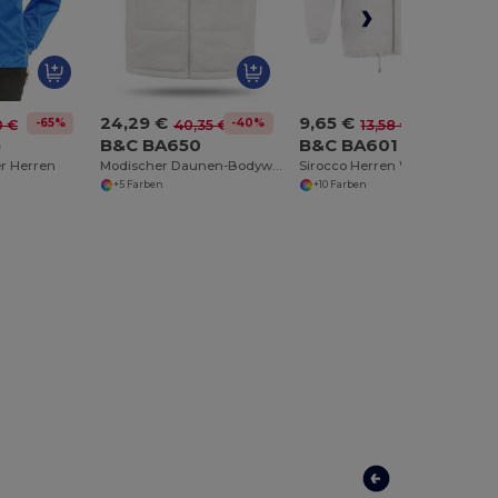
24,29 €
9,65 €
-65%
-40%
-29%
0 €
40,35 €
13,58 €
5
B&C BA650
B&C BA601
r Herren
Modischer Daunen-Bodywarmer mit Dekorationsoption
Sirocco Herren Windbreaker
+5 Farben
+10 Farben