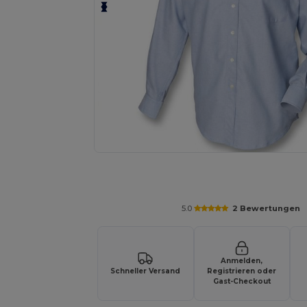
Fordern Sie ein individuelles Angebot fü
5.0
2 Bewertungen
Anmelden,
Schneller Versand
Registrieren oder
Gast-Checkout