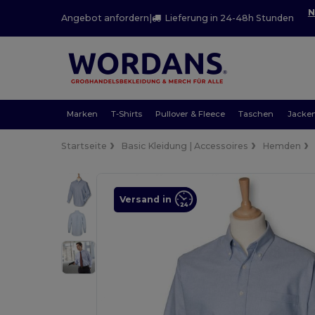
N
Angebot anfordern
|
Lieferung in 24-48h Stunden
Marken
T-Shirts
Pullover & Fleece
Taschen
Jacke
Startseite
Basic Kleidung | Accessoires
Hemden
Versand in