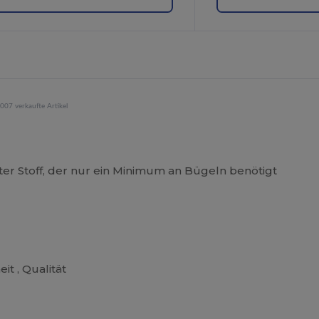
007 verkaufte Artikel
er Stoff, der nur ein Minimum an Bügeln benötigt
it , Qualität