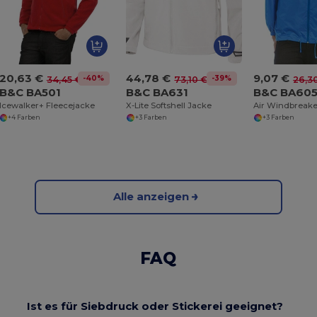
20,63 €
44,78 €
9,07 €
-40%
-39%
34,45 €
73,10 €
26,3
B&C BA501
B&C BA631
B&C BA60
Icewalker+ Fleecejacke
X-Lite Softshell Jacke
Air Windbreake
+4 Farben
+3 Farben
+3 Farben
Alle anzeigen
FAQ
Ist es für Siebdruck oder Stickerei geeignet?