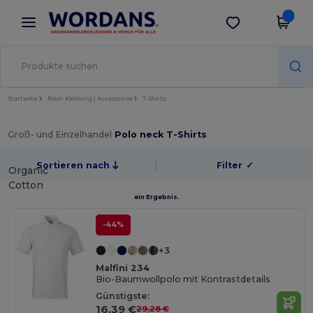
×
Wordans App
App holen
Bessere Preise in der App!
Startseite
Basic Kleidung | Accessoires
T-Shirts
Groß- und Einzelhandel
Polo neck T-Shirts
Sortieren nach
Filter
✓
Organic
Cotton
ein Ergebnis.
-44%
+3
Malfini 234
Bio-Baumwollpolo mit Kontrastdetails
Günstigste:
16,39 €
29,28 €