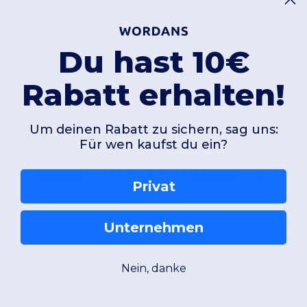
Du hast 10€
Rabatt erhalten!
Thule 120729
Um deinen Rabatt zu sichern, sag uns:
rer Rucksack 17 L
Subterra 2 PowerShuttle mini
Für wen kaufst du ein?
Günstigste:
23,45 €
Kaufen
Kaufen
232,56 €
50,48 €
Privat
Thule 120730
Subterra 2 Po
Unternehmen
Günstigste:
32,68 
Nein, danke