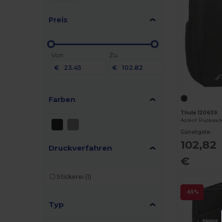
Preis
Von
Zu
€
€
Farben
Thule 120639
Accent Rucksack
Günstigste:
102,82
Druckverfahren
€
Stickerei
(1)
-65%
Typ