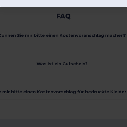
FAQ
Können Sie mir bitte einen Kostenvoranschlag machen?
Was ist ein Gutschein?
 mir bitte einen Kostenvorschlag für bedruckte Kleide