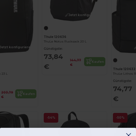
Jetzt konfigurieren!
Thule 120636
ThuLe Notus Rucksack 20 L
Jetzt konfigurieren!
Günstigste:
73,84
144,77
Kaufen
€
€
Thule 120632
 23 L
ThuLe Lithos 
Günstigste:
74,77
203,79
Kaufen
€
€
-54%
-50%