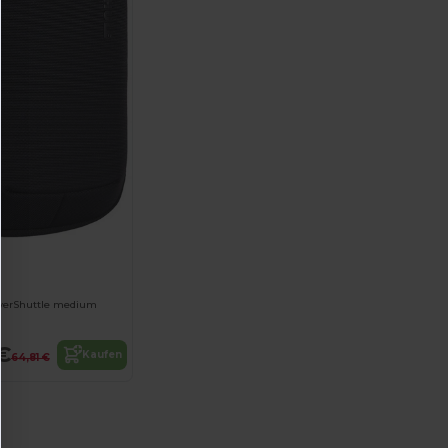
werShuttle medium
€
Kaufen
64,81 €