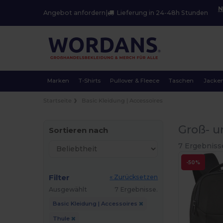
N
Angebot anfordern
|
Lieferung in 24-48h Stunden
Marken
T-Shirts
Pullover & Fleece
Taschen
Jacke
Startseite
Basic Kleidung | Accessoires
Groß- u
Sortieren nach
7 Ergebniss
-50%
Filter
« Zurücksetzen
Ausgewählt
7 Ergebnisse.
Basic Kleidung | Accessoires
Thule