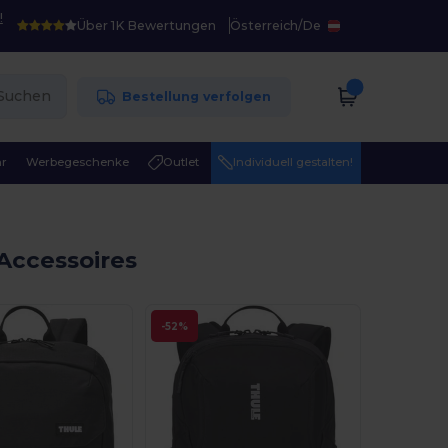
!
Über 1K Bewertungen
Österreich
/
De
Suchen
Bestellung verfolgen
r
Werbegeschenke
Outlet
Individuell gestalten!
Accessoires
-52%