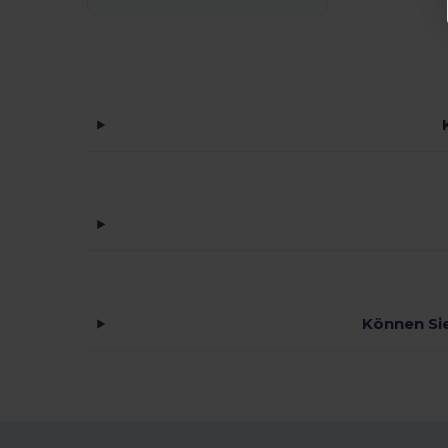
AWDis So Denim
(10)
B&C
(209)
B&C DNM
(1)
B&C Pro
(12)
Babybugz
(25)
Bag Base
(158)
Bagbase
(42)
Barents
(9)
Bata Industrials
(12)
Können Sie
Beechfield
(358)
Bella+Canvas
(29)
Black&Match
(20)
Branve
(7)