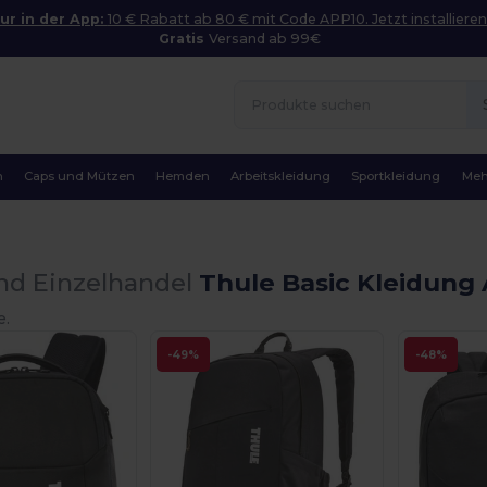
ur in der App:
10 € Rabatt ab 80 € mit Code APP10. Jetzt installieren
Gratis
Versand ab 99€
n
Caps und Mützen
Hemden
Arbeitskleidung
Sportkleidung
Meh
nd Einzelhandel
Thule Basic Kleidung 
e.
-49%
-48%