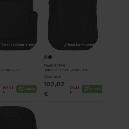
Jetzt konfigurieren!
Jetzt konfigurieren!
Thule 120634
Rucksack 20 L
ThuLe EnRoute Rucksack 23 L
Günstigste:
102,82
144,08
214,58
Kaufen
Kaufen
€
€
€