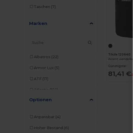
Taschen
(7)
Marken
Thule 120640
Albatros
(22)
Accent wandelba
Günstigste:
Armor Lux
(5)
81,41 €
ATF
(17)
Atlantis
(102)
Optionen
Atlantis Headwear
(75)
AWDis
(40)
Anpassbar
(4)
AWDis Just Hoods
(24)
Hoher Bestand
(6)