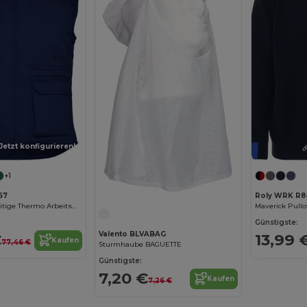
Jetzt konfigurieren!
+1
67
Roly WRK R8
Almanzor Vielseitige Thermo Arbeitsweste mit hohem Kragen
Günstigste:
Valento BLVABAG
€
13,99 
Kaufen
77,46 €
Sturmhaube BAGUETTE
Günstigste:
7,20 €
Kaufen
7,26 €