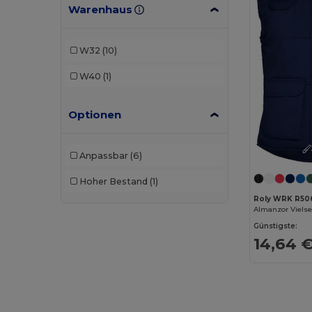
Warenhaus
W32
(10)
W40
(1)
Optionen
Anpassbar
(6)
Hoher Bestand
(1)
Roly WRK R50
Günstigste:
14,64 