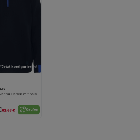
Jetzt konfigurieren!
413
Maverick Pullover für Herren mit halbem Reißverschluss, 280 g/m2
€
Kaufen
82,67 €