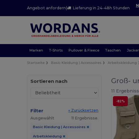
N
Angebot anfordern
|
Lieferung in 24-48h Stunden
Marken
T-Shirts
Pullover & Fleece
Taschen
Jacke
Startseite
Basic Kleidung | Accessoires
Arbeitskleidung
Groß- u
Sortieren nach
11 Ergebniss
-82%
Filter
« Zurücksetzen
Ausgewählt
11 Ergebnisse.
Basic Kleidung | Accessoires
Arbeitskleidung