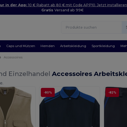
ur in der App:
10 € Rabatt ab 80 € mit Code APP10. Jetzt installieren
Gratis
Versand ab 99€
n
Caps und Mützen
Hemden
Arbeitskleidung
Sportkleidung
Meh
Accessoires
nd Einzelhandel
Accessoires Arbeitsk
e.
-80%
-82%