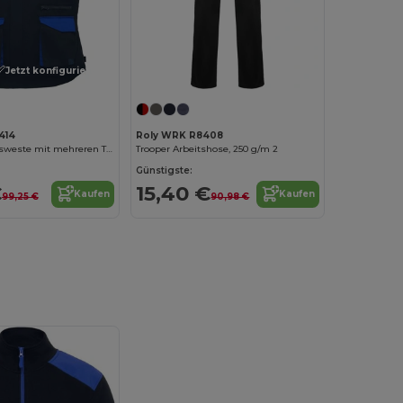
Jetzt konfigurieren!
414
Roly WRK R8408
Armada Arbeitsweste mit mehreren Taschen
Trooper Arbeitshose, 250 g/m 2
Günstigste:
€
15,40 €
Kaufen
Kaufen
99,25 €
90,98 €