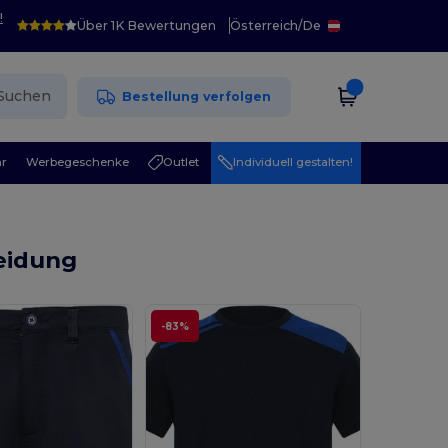
!
Über 1K Bewertungen
Österreich
/
De
Suchen
Bestellung verfolgen
r
Werbegeschenke
Outlet
Individuell gestalten!
leidung
-83%