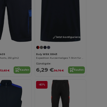
Jetzt konfigurieren!
409
Roly WRK R8411
horts, 250 g/m2
Expedition Kurzärmeliges T-Shirt für Herren, 160 g/m2
Günstigste:
6,29 €
Kaufen
Kaufen
72,93 €
36,76 €
-83%