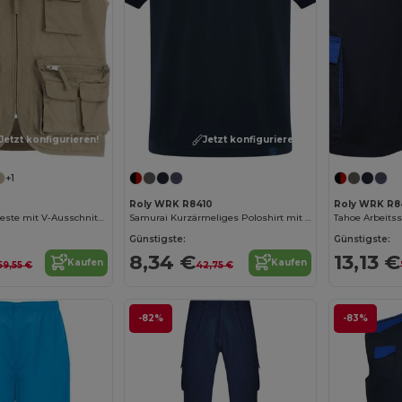
Jetzt konfigurieren!
Jetzt konfigurieren!
+1
Roly WRK R8410
Roly WRK R8
Venera Arbeitsweste mit V-Ausschnitt und mehreren Taschen, 200 g/m2
Samurai Kurzärmeliges Poloshirt mit antibakterieller Wirkung, 160 g/m2, unisex
Tahoe Arbeitss
Günstigste:
Günstigste:
8,34 €
13,13 €
Kaufen
Kaufen
59,55 €
42,75 €
-82%
-83%