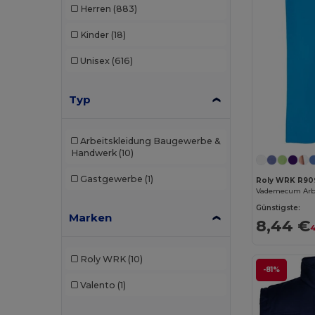
Herren
(883)
Kinder
(18)
Unisex
(616)
Typ
Arbeitskleidung Baugewerbe &
Handwerk
(10)
Gastgewerbe
(1)
Roly WRK R90
Günstigste:
Marken
8,44 €
4
Roly WRK
(10)
-81%
Valento
(1)