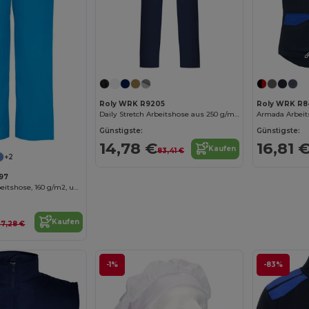
Roly WRK R9205
Roly WRK R8
Daily Stretch Arbeitshose aus 250 g/m2 Elasthan
Günstigste:
Günstigste:
14,78 €
16,81 
Kaufen
83,41 €
+2
97
Vademecum Arbeitshose, 160 g/m2, unisex
Kaufen
7,28 €
-1%
-83%