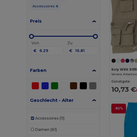
Accessoires
Preis
Von
Zu
€
€
Farben
Roly WRK R9111
Günstigste:
10,73 €
Geschlecht - Alter
-82%
Accessoires
(11)
Damen
(61)