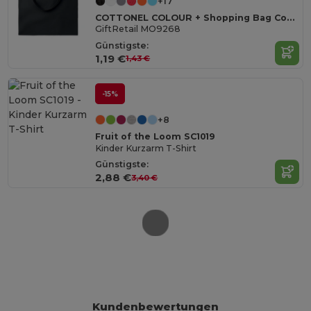
+17
COTTONEL COLOUR + Shopping Bag Cotton 140g/m²
GiftRetail MO9268
Günstigste:
1,19 €
1,43 €
-15%
+8
Fruit of the Loom SC1019
Kinder Kurzarm T-Shirt
Günstigste:
2,88 €
3,40 €
Kundenbewertungen