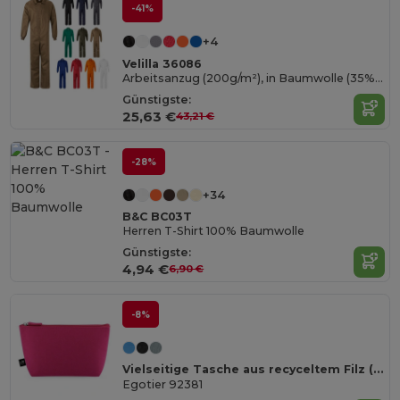
-41%
+4
Velilla 36086
Arbeitsanzug (200g/m²), in Baumwolle (35%) und Polyester (65%)
Günstigste:
25,63 €
43,21 €
-28%
+34
B&C BC03T
Herren T-Shirt 100% Baumwolle
Günstigste:
4,94 €
6,90 €
-8%
Vielseitige Tasche aus recyceltem Filz (100% rPET)
Egotier 92381