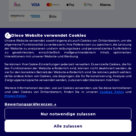
Versandmethoden
Diese Website verwendet Cookies
Unsere Website verwendet sowohl eigene als auch Cookies von Drittanbietern, um die
allgemeine Funktionalität zu verbessern, Ihre Präferenzen zu speichern, die Leistung
der Website zu analysieren und ein reibungsloses und personalisiertes Surferlebnis
zu gewährleisten, einschließlich maßgeschneidertem Inhalt, optimierten
Interaktionen mit unserer Website und Werbung.
Sie können Ihre Cookie-Einstellungen jederzeit verwalten. Essenzielle Cookies, die für
das Funktionieren der Website erforderlich sind, können nicht deaktiviert werden, da
sie für den korrekten Betrieb der Website erforderlich sind. Sie können jedoch wählen,
Folge uns
ob Sie andere Arten von Cookies, wie diejenigen, die für Personalisierung, Analyse und
Zielgruppenansprache verwendet werden, zulassen oder blockieren möchten.
Weitere Informationen darüber, wie wir Cookies verwenden, wie Sie diese kontrollieren
und über Cookies von Drittanbietern, finden Sie in unserer
Cookies Policy
und
Privacy Policy
.
2026. Alle Rechte vorbehalten
👋
Hallo
Bewertungspräferenzen
Allgemeine Geschäftsbedingungen
|
Personalisierungsrichtlinien
|
Wenn Sie Fragen oder
Datenschutzbestimmungen
|
Cookie-Richtlinie
|
Site Map
Bedenken haben, können Sie
Nur notwendige zulassen
uns jederzeit kontaktieren.
Unser Chatbot ist hier, um
Alle zulassen
Ihnen zu helfen.