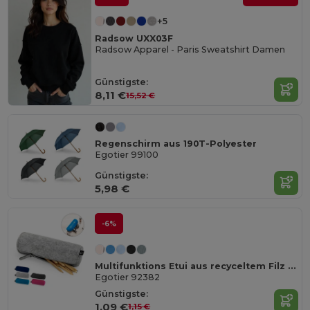
+5
Radsow UXX03F
Radsow Apparel - Paris Sweatshirt Damen
Günstigste:
8,11 €
15,52 €
Regenschirm aus 190T-Polyester
Egotier 99100
Günstigste:
5,98 €
-6%
Multifunktions Etui aus recyceltem Filz (100% rPET)
Egotier 92382
Günstigste:
1,09 €
1,15 €