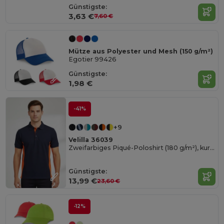
Günstigste:
3,63 €
7,60 €
Mütze aus Polyester und Mesh (150 g/m²)
Egotier 99426
Günstigste:
1,98 €
-41%
+9
Velilla 36039
Zweifarbiges Piqué-Poloshirt (180 g/m²), kurzärmelig, aus Baumwolle (60%) und Polyester (40%)
Günstigste:
13,99 €
23,60 €
-12%