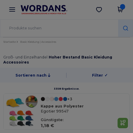
×
Wordans App
App holen
Bessere Preise in der App!
Startseite
Basic Kleidung | Accessoires
Groß- und Einzelhandel
Hoher Bestand Basic Kleidung
Accessoires
Sortieren nach
Filter
✓
3358 Ergebnisse.
+3
Kappe aus Polyester
Egotier 99547
Günstigste:
1,18 €