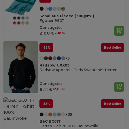
Schal aus Fleece (200g/m²)
Egotier 99011
Günstigste:
2,00 €
2,18 €
-33%
Best Seller
+5
Radsow UXX03
Radsow Apparel - Paris Sweatshirt Herren
Günstigste:
8,11 €
12,05 €
-52%
Best Seller
+35
B&C BC01T
Herren T-Shirt 100% Baumwolle