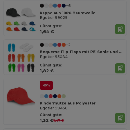
+6
Kappe aus 100% Baumwolle
Egotier 99029
Günstigste:
1,64 €
+2
Bequeme Flip-Flops mit PE-Sohle und PVC-Riemen
Egotier 95084
Günstigste:
1,82 €
-10%
Kindermütze aus Polyester
Egotier 99456
Günstigste:
1,32 €
1,47 €