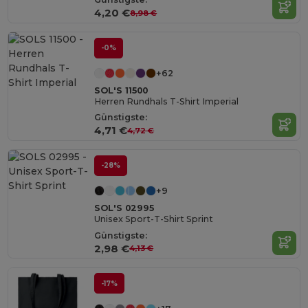
4,20 €
8,98 €
-0%
+62
SOL'S 11500
Herren Rundhals T-Shirt Imperial
Günstigste:
4,71 €
4,72 €
-28%
+9
SOL'S 02995
Unisex Sport-T-Shirt Sprint
Günstigste:
2,98 €
4,13 €
-17%