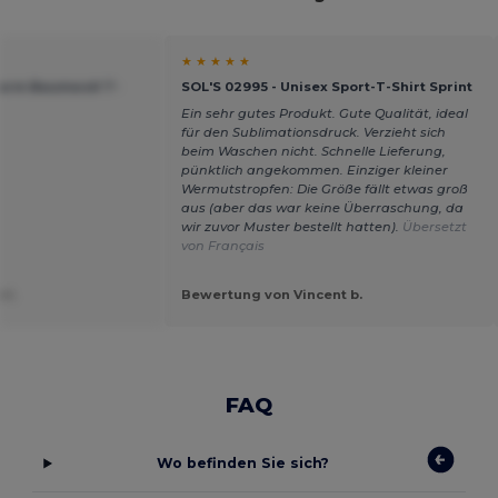
★ ★ ★ ★ ★
zarm Baumwoll T-
SOL'S 02995 - Unisex Sport-T-Shirt Sprint
Ein sehr gutes Produkt. Gute Qualität, ideal
für den Sublimationsdruck. Verzieht sich
beim Waschen nicht. Schnelle Lieferung,
pünktlich angekommen. Einziger kleiner
Wermutstropfen: Die Größe fällt etwas groß
aus (aber das war keine Überraschung, da
wir zuvor Muster bestellt hatten).
Übersetzt
von Français
 I.
Bewertung von Vincent b.
FAQ
Wo befinden Sie sich?