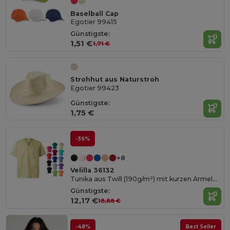
Baselball Cap
Egotier 99415
Günstigste:
1,51 €
1,71 €
Strohhut aus Naturstroh
Egotier 99423
Günstigste:
1,75 €
-36%
+8
Velilla 36132
Tunika aus Twill (190g/m²) mit kurzen Ärmeln, aus Polyester (65%) und Baumwolle (35%)
Günstigste:
12,17 €
18,88 €
-48%
Best Seller