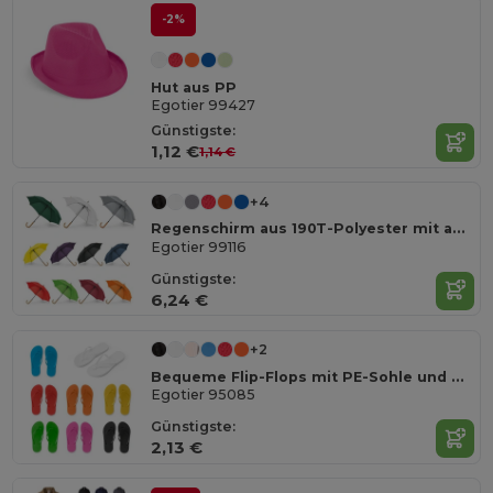
-2%
Hut aus PP
Egotier 99427
Günstigste:
1,12 €
1,14 €
+4
Regenschirm aus 190T-Polyester mit automatischer Öffnung
Egotier 99116
Günstigste:
6,24 €
+2
Bequeme Flip-Flops mit PE-Sohle und PVC-Riemen
Egotier 95085
Günstigste:
2,13 €