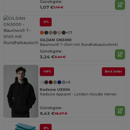
Günstigste:
1,07 €
1,16 €
-6%
+17
GILDAN GN3000
Baumwoll-T-Shirt mit Rundhalsausschnitt
Günstigste:
3,24 €
3,44 €
-48%
Best Seller
+5
Radsow UXX04
Radsow Apparel - London Hoodie Herren
Günstigste:
9,43 €
18,27 €
-8%