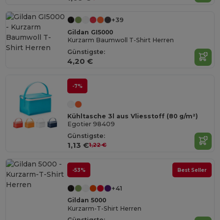
+39
Gildan GI5000
Kurzarm Baumwoll T-Shirt Herren
Günstigste:
4,20 €
-7%
Kühltasche 3l aus Vliesstoff (80 g/m²)
Egotier 98409
Günstigste:
1,13 €
1,22 €
-53%
Best Seller
+41
Gildan 5000
Kurzarm-T-Shirt Herren
Günstigste: