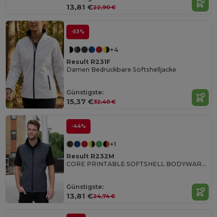
13,81 €
22,90 €
-53%
+4
Result R231F
Damen Bedruckbare Softshelljacke
Günstigste:
15,37 €
32,40 €
-44%
+1
Result R232M
CORE PRINTABLE SOFTSHELL BODYWARMER
Günstigste:
13,81 €
24,74 €