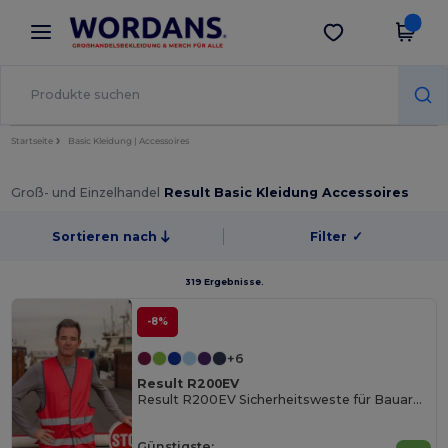
×
Wordans App
App holen
Bessere Preise in der App!
Startseite
Basic Kleidung | Accessoires
Groß- und Einzelhandel
Result Basic Kleidung Accessoires
Sortieren nach
Filter
✓
319 Ergebnisse.
-8%
+6
Result R200EV
Result R200EV Sicherheitsweste für Bauarbeiter
Günstigste: