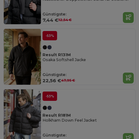
Günstigste:
7,44 €
12,54 €
-53%
Result R131M
Osaka Softshell Jacke
Günstigste:
22,56 €
47,95 €
-53%
Result R181M
Holkham Down Feel Jacket
Günstigste: