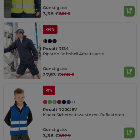
Günstigste:
3,38 €
3,56 €
-56%
Result R124
Ripstop Softshell Arbeitsjacke
Günstigste:
27,53 €
63,15 €
-11%
+1
Result R200JEV
Kinder Sicherheitsweste mit Reflektoren
Günstigste:
3,38 €
3,80 €