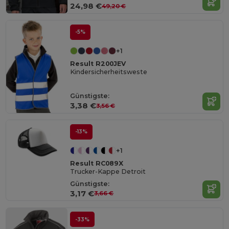
24,98 €
49,20 €
-5%
+1
Result R200JEV
Kindersicherheitsweste
Günstigste:
3,38 €
3,56 €
-13%
+1
Result RC089X
Trucker-Kappe Detroit
Günstigste:
3,17 €
3,66 €
-33%