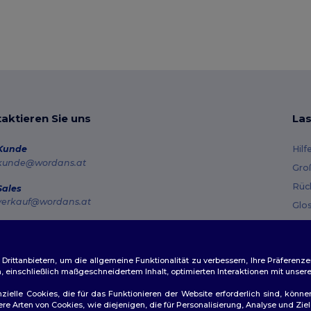
aktieren Sie uns
Las
Kunde
Hilf
kunde@wordans.at
Gro
Rüc
Sales
verkauf@wordans.at
Glo
Ver
Hotline
0800 018 026
Gut
Montag – Donnerstag: 10:00–13:00 & 14:00–17:30 Freitag: 10:00–14:00
ittanbietern, um die allgemeine Funktionalität zu verbessern, Ihre Präferenze
n, einschließlich maßgeschneidertem Inhalt, optimierten Interaktionen mit unse
Auftragsverfolgung
zielle Cookies, die für das Funktionieren der Website erforderlich sind, könne
dere Arten von Cookies, wie diejenigen, die für Personalisierung, Analyse und 