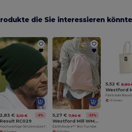
rodukte die Sie interessieren könnt
5,52 €
8,80 
+5 Farben
2,83 €
5,27 €
-9%
-33%
3,10 €
7,90 €
Result RC029
Westford Mill WM810
Hochwertige Strickmütze für Skifahrer
EarthAware™ Bio-Turnbeutel
+6 Farben
+11 Farben