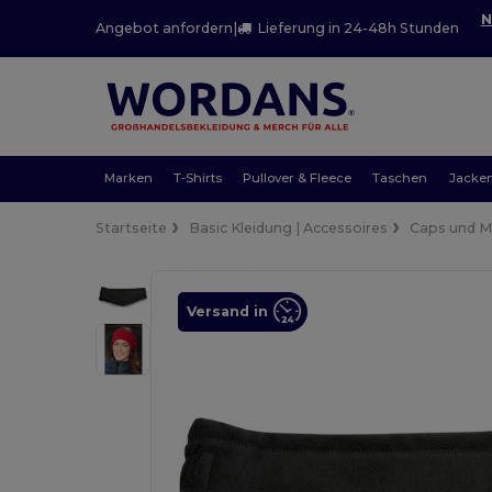
N
Angebot anfordern
|
Lieferung in 24-48h Stunden
Marken
T-Shirts
Pullover & Fleece
Taschen
Jacke
Startseite
Basic Kleidung | Accessoires
Caps und 
Versand in