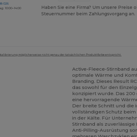
18 026
Haben Sie eine Firma? Um unsere Preise o
ag: 10:00–14:00
Steuernummer beim Zahlungsvorgang an.
mkalibrierung möglicherweise nicht genau der tatsächlichen Produktfarbe entspricht.
Active-Fleece-Stirnband aus
optimale Wärme und Komfort
Branding. Dieses Result RC1
das sowohl für den Einzel
konzipiert wurde. Das 200
eine hervorragende Wärmeis
Der breite Schnitt und die
vollständigen Schutz beim
in der Kälte. Für Unterne
Stirnband als zuverlässige
Anti-Pilling-Ausrüstung s
mehreren Waschzyklen ein 