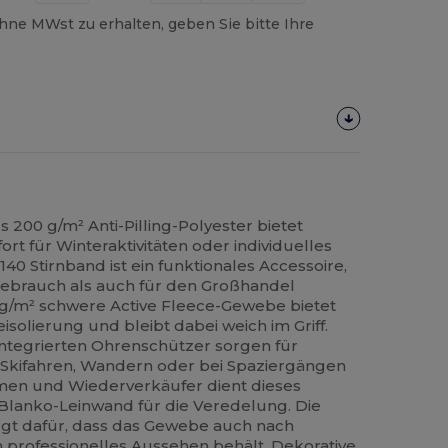
hne MWst zu erhalten, geben Sie bitte Ihre
 200 g/m² Anti-Pilling-Polyester bietet
 für Winteraktivitäten oder individuelles
40 Stirnband ist ein funktionales Accessoire,
gebrauch als auch für den Großhandel
 g/m² schwere Active Fleece-Gewebe bietet
olierung und bleibt dabei weich im Griff.
 integrierten Ohrenschützer sorgen für
 Skifahren, Wandern oder bei Spaziergängen
hmen und Wiederverkäufer dient dieses
 Blanko-Leinwand für die Veredelung. Die
orgt dafür, dass das Gewebe auch nach
professionelles Aussehen behält. Dekorative