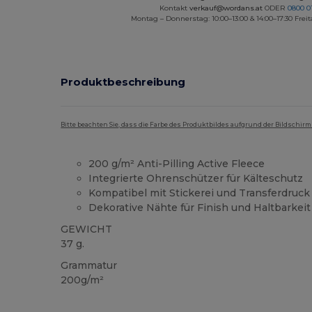
Kontakt
verkauf@wordans.at
ODER
0800 0
Montag – Donnerstag: 10:00–13:00 & 14:00–17:30 Freit
Produktbeschreibung
Bitte beachten Sie, dass die Farbe des Produktbildes aufgrund der Bildschir
200 g/m² Anti-Pilling Active Fleece
Integrierte Ohrenschützer für Kälteschutz
Kompatibel mit Stickerei und Transferdruck
Dekorative Nähte für Finish und Haltbarkeit
GEWICHT
37 g.
Grammatur
200g/m²