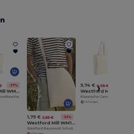
en
5,74 €
-37%
-17%
€
6,95 €
Westford Mill WM671
Westford Mill WM108
Fairtrade Baumwolltasche Camden
Klassische Canvas Tragetasche
+4 Farben
1,75 €
-32%
2,55 €
Westford Mill WM107
Westford Baumwoll Schultertasche für Einkäufe
+3 Farben