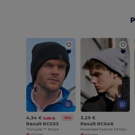
P
4,34 €
3,29 €
-14%
5,05 €
Result RC033
Result RC046
Thinsulat ™ Mütze
Reversible Fashion Fit Mütze
+5 Farben
+6 Farben