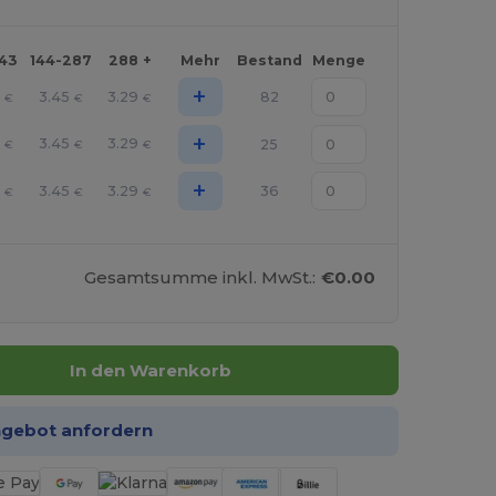
143
144-287
288 +
Mehr
Bestand
Menge
+
3.45
3.29
82
€
€
€
+
3.45
3.29
25
€
€
€
+
3.45
3.29
36
€
€
€
Gesamtsumme inkl. MwSt.:
€0.00
In den Warenkorb
ngebot anfordern