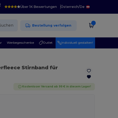
!
Über 1K Bewertungen
Österreich
/
De
Suchen
Bestellung verfolgen
r
Werbegeschenke
Outlet
Individuell gestalten!
rfleece Stirnband für
Kostenloser Versand ab 99 € in diesem Lager!