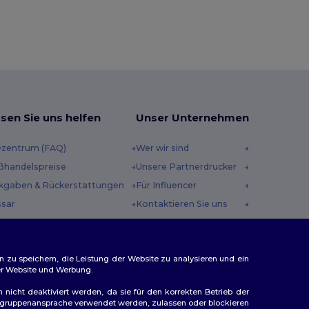
sen Sie uns helfen
Unser Unternehmen
ezentrum (FAQ)
Wer wir sind
ßhandelspreise
Unsere Partnerdrucker
kgaben & Rückerstattungen
Für Influencer
ssar
Kontaktieren Sie uns
sandmethoden
Karrierezentrum
scheincodes
n zu speichern, die Leistung der Website zu analysieren und ein
rer Website und Werbung.
n nicht deaktiviert werden, da sie für den korrekten Betrieb der
Zielgruppenansprache verwendet werden, zulassen oder blockieren