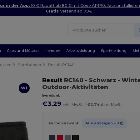
ur in der App:
10 € Rabatt ab 80 € mit Code APP10. Jetzt installieren
Gratis
Versand ab 99€
n
Caps und Mützen
Hemden
Arbeitskleidung
Sportkleidung
Meh
Mützen
Stirnbänder
Result RC140
Result
RC140
- Schwarz
- Winte
Outdoor-Aktivitäten
W1
Bereits ab
€3.29
|
inkl. MwSt
€2.74
ohne MwSt
Farbe auswahl:
Alle anzeigen
+ 3