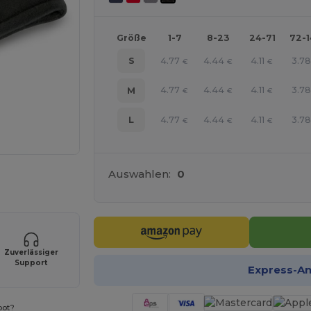
Größe
1-7
8-23
24-71
72-
4.77
4.44
4.11
3.78
S
€
€
€
4.77
4.44
4.11
3.78
M
€
€
€
4.77
4.44
4.11
3.78
L
€
€
€
Auswahlen:
0
r Ihre Produkte an
Zuverlässiger
Support
Express-A
bot?