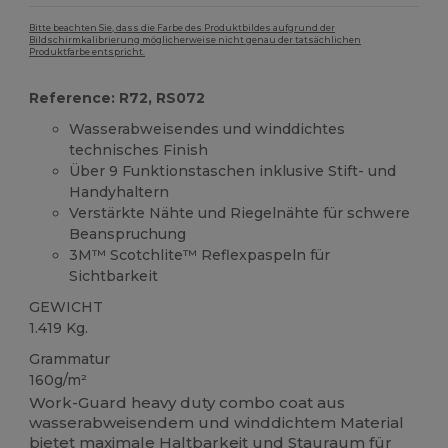
Bitte beachten Sie, dass die Farbe des Produktbildes aufgrund der
Bildschirmkalibrierung möglicherweise nicht genau der tatsächlichen
Produktfarbe entspricht.
Reference: R72, RS072
Wasserabweisendes und winddichtes
technisches Finish
Über 9 Funktionstaschen inklusive Stift- und
Handyhaltern
Verstärkte Nähte und Riegelnähte für schwere
Beanspruchung
3M™ Scotchlite™ Reflexpaspeln für
Sichtbarkeit
GEWICHT
1.419 Kg.
Grammatur
160g/m²
Work-Guard heavy duty combo coat aus
wasserabweisendem und winddichtem Material
bietet maximale Haltbarkeit und Stauraum für