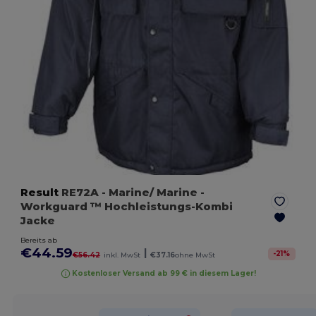
Result
RE72A
- Marine/ Marine
-
Workguard ™ Hochleistungs-Kombi
Jacke
Bereits ab
€44.59
|
-
21
%
€56.42
inkl. MwSt
€37.16
ohne MwSt
Kostenloser Versand ab 99 € in diesem Lager!