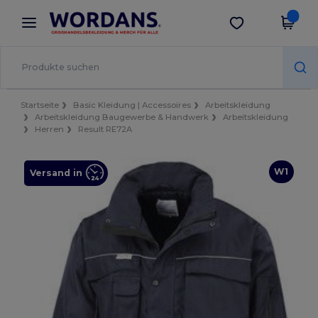
×
Wordans App
App holen
Bessere Preise in der App!
Startseite
Basic Kleidung | Accessoires
Arbeitskleidung
Arbeitskleidung Baugewerbe & Handwerk
Arbeitskleidung
Herren
Result RE72A
W1
Versand in