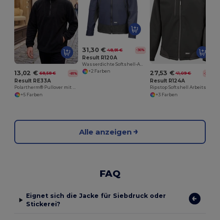
31,30 €
48,91 €
-36%
Result R120A
Wasserdichte Softshell-Aktivjacke mit Daumenschlaufe
+2 Farben
13,02 €
27,53 €
68,58 €
41,09 €
-81%
-33%
Result RE33A
Result R124A
Polartherm® Pullover mit Zip
Ripstop Softshell Arbeitskleidung Jacke
+5 Farben
+3 Farben
Alle anzeigen
FAQ
Eignet sich die Jacke für Siebdruck oder
Stickerei?