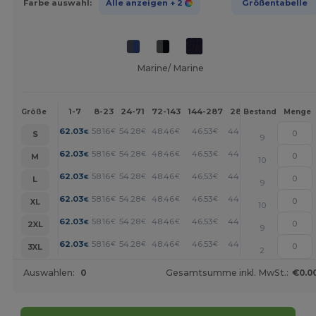
Farbe auswahl:
Alle anzeigen
+ 2
Größentabelle
Marine/ Marine
1-7
8-23
24-71
72-143
144-287
288 +
Mehr
Größe
Bestand
Menge
+
62.03
58.16
54.28
48.46
46.53
44.59
€
€
€
€
€
€
S
9
+
62.03
58.16
54.28
48.46
46.53
44.59
€
€
€
€
€
€
M
10
+
62.03
58.16
54.28
48.46
46.53
44.59
€
€
€
€
€
€
L
9
+
62.03
58.16
54.28
48.46
46.53
44.59
€
€
€
€
€
€
XL
10
+
62.03
58.16
54.28
48.46
46.53
44.59
€
€
€
€
€
€
2XL
9
+
62.03
58.16
54.28
48.46
46.53
44.59
€
€
€
€
€
€
3XL
2
Auswahlen:
0
Gesamtsumme inkl. MwSt.:
€0.0