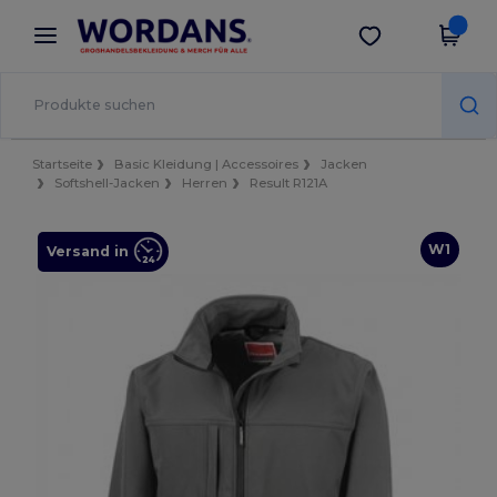
×
Wordans App
App holen
Bessere Preise in der App!
Startseite
Basic Kleidung | Accessoires
Jacken
Softshell-Jacken
Herren
Result R121A
W1
Versand in