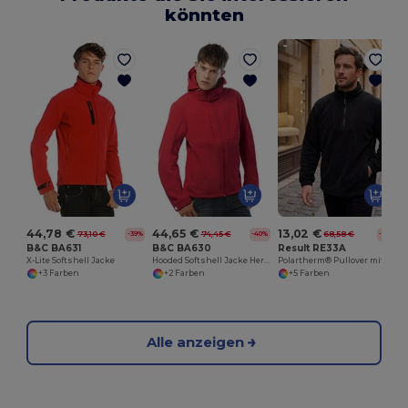
könnten
44,78 €
44,65 €
13,02 €
73,10 €
74,45 €
68,58 €
-39%
-40%
-81%
B&C BA631
B&C BA630
Result RE33A
X-Lite Softshell Jacke
Hooded Softshell Jacke Herren
Polartherm® Pullover mit Zip
+3 Farben
+2 Farben
+5 Farben
Alle anzeigen