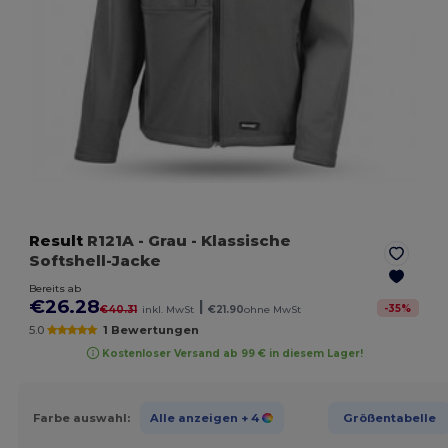
Result
R121A
- Grau
- Klassische
Softshell-Jacke
Bereits ab
€26.28
|
-
35
%
€40.31
inkl. MwSt
€21.90
ohne MwSt
5.0
1 Bewertungen
Kostenloser Versand ab 99 € in diesem Lager!
Farbe auswahl:
Alle anzeigen
+ 4
Größentabelle