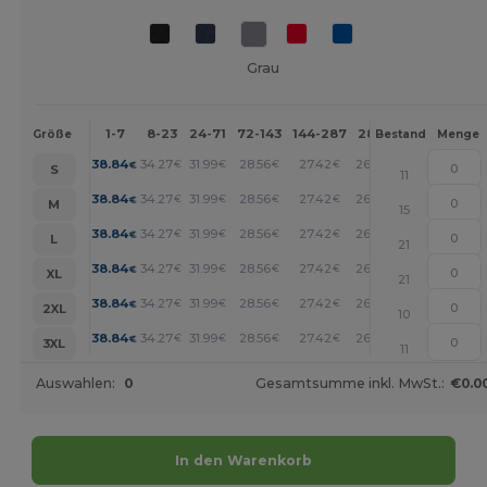
Grau
1-7
8-23
24-71
72-143
144-287
288 +
Mehr
Größe
Bestand
Menge
+
38.84
34.27
31.99
28.56
27.42
26.28
€
€
€
€
€
€
S
11
+
38.84
34.27
31.99
28.56
27.42
26.28
€
€
€
€
€
€
M
15
+
38.84
34.27
31.99
28.56
27.42
26.28
€
€
€
€
€
€
L
21
+
38.84
34.27
31.99
28.56
27.42
26.28
€
€
€
€
€
€
XL
21
+
38.84
34.27
31.99
28.56
27.42
26.28
€
€
€
€
€
€
2XL
10
+
38.84
34.27
31.99
28.56
27.42
26.28
€
€
€
€
€
€
3XL
11
Auswahlen:
0
Gesamtsumme inkl. MwSt.:
€0.0
In den Warenkorb