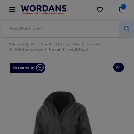
×
Wordans App
App holen
Bessere Preise in der App!
Startseite
Basic Kleidung | Accessoires
Jacken
Softshell-Jacken
Herren
Result R221M
W1
Versand in