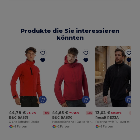
Produkte die Sie interessieren
könnten
44,78 €
44,65 €
13,02 €
73,10 €
74,45 €
68,58 €
-39%
-40%
-81%
B&C BA631
B&C BA630
Result RE33A
X-Lite Softshell Jacke
Hooded Softshell Jacke Herren
Polartherm® Pullover mit Zip
+3 Farben
+2 Farben
+5 Farben