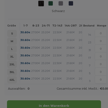
Schwarz
1-7
8-23
24-71
72-143
144-287
288 +
Mehr
Größe
Bestand
Menge
+
30.60
27.00
25.20
22.50
21.60
20.70
€
€
€
€
€
€
S
14
+
30.60
27.00
25.20
22.50
21.60
20.70
€
€
€
€
€
€
M
23
+
30.60
27.00
25.20
22.50
21.60
20.70
€
€
€
€
€
€
L
31
+
30.60
27.00
25.20
22.50
21.60
20.70
€
€
€
€
€
€
XL
17
+
30.60
27.00
25.20
22.50
21.60
20.70
€
€
€
€
€
€
2XL
7
+
30.60
27.00
25.20
22.50
21.60
20.70
€
€
€
€
€
€
3XL
5
+
30.60
27.00
25.20
22.50
21.60
20.70
€
€
€
€
€
€
4XL
3
Auswahlen:
0
Gesamtsumme inkl. MwSt.:
€0.0
In den Warenkorb