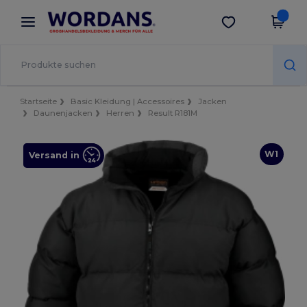
×
Wordans App
App holen
Bessere Preise in der App!
Startseite
Basic Kleidung | Accessoires
Jacken
Daunenjacken
Herren
Result R181M
W1
Versand in