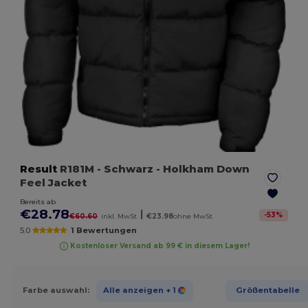
Result
R181M
- Schwarz
- Holkham Down
Feel Jacket
Bereits ab
€28.78
|
-
53
%
€60.60
inkl. MwSt
€23.98
ohne MwSt
5.0
1 Bewertungen
Kostenloser Versand ab 99 € in diesem Lager!
Farbe auswahl:
Alle anzeigen
+ 1
Größentabelle