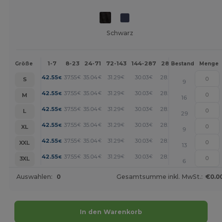
Schwarz
1-7
8-23
24-71
72-143
144-287
288 +
Mehr
Größe
Bestand
Menge
+
42.55
37.55
35.04
31.29
30.03
28.78
€
€
€
€
€
€
S
9
+
42.55
37.55
35.04
31.29
30.03
28.78
€
€
€
€
€
€
M
16
+
42.55
37.55
35.04
31.29
30.03
28.78
€
€
€
€
€
€
L
29
+
42.55
37.55
35.04
31.29
30.03
28.78
€
€
€
€
€
€
XL
9
+
42.55
37.55
35.04
31.29
30.03
28.78
€
€
€
€
€
€
XXL
13
+
42.55
37.55
35.04
31.29
30.03
28.78
€
€
€
€
€
€
3XL
6
Auswahlen:
0
Gesamtsumme inkl. MwSt.:
€0.0
In den Warenkorb