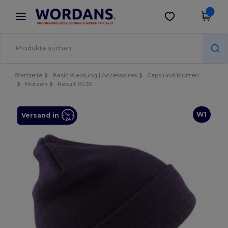
×
Wordans App
App holen
Bessere Preise in der App!
Startseite
Basic Kleidung | Accessoires
Caps und Mützen
Mützen
Result RC33
W1
Versand in