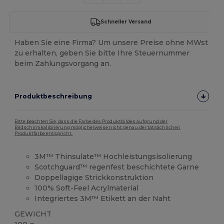
Schneller Versand
Haben Sie eine Firma? Um unsere Preise ohne MWst
zu erhalten, geben Sie bitte Ihre Steuernummer
beim Zahlungsvorgang an.
Produktbeschreibung
Bitte beachten Sie, dass die Farbe des Produktbildes aufgrund der
Bildschirmkalibrierung möglicherweise nicht genau der tatsächlichen
Produktfarbe entspricht.
3M™ Thinsulate™ Hochleistungsisolierung
Scotchguard™ regenfest beschichtete Garne
Doppellagige Strickkonstruktion
100% Soft-Feel Acrylmaterial
Integriertes 3M™ Etikett an der Naht
GEWICHT