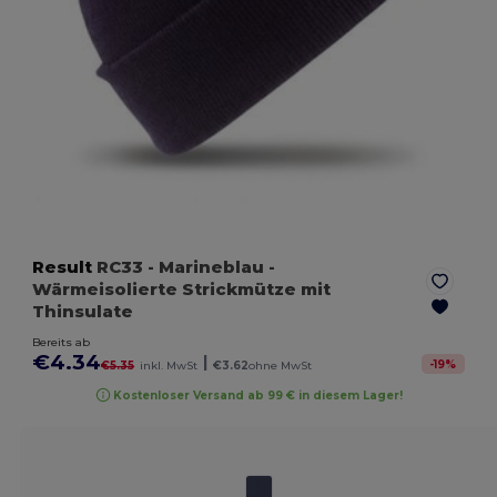
Result
RC33
- Marineblau
-
Wärmeisolierte Strickmütze mit
Thinsulate
Bereits ab
€4.34
|
-
19
%
€5.35
inkl. MwSt
€3.62
ohne MwSt
Kostenloser Versand ab 99 € in diesem Lager!