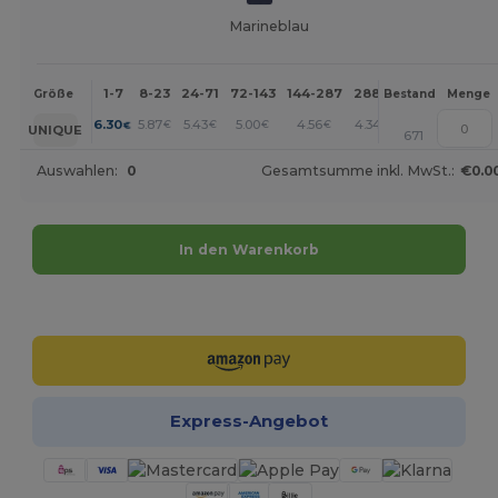
Marineblau
1-7
8-23
24-71
72-143
144-287
288 +
Mehr
Größe
Bestand
Menge
+
6.30
5.87
5.43
5.00
4.56
4.34
€
€
€
€
€
€
UNIQUE
671
Auswahlen:
0
Gesamtsumme inkl. MwSt.:
€0.0
In den Warenkorb
Jetzt konfigurieren!
Express-Angebot