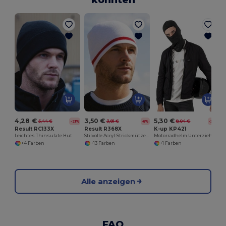
4,28 €
3,50 €
5,30 €
5,44 €
3,81 €
8,04 €
-21%
-8%
-34%
Result RC133X
Result R368X
K-up KP421
Leichtes Thinsulate Hut
Stilvolle Acryl-Strickmütze mit Streifenmuster
Motorradhelm Unterziehmütze Komfort
+4 Farben
+13 Farben
+1 Farben
Alle anzeigen
FAQ