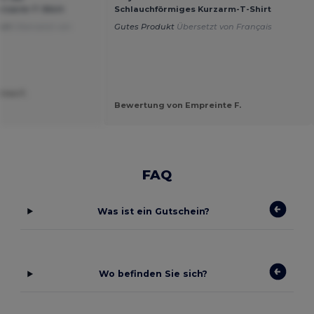
urzarm-T-Shirt
Schlauchförmiges Kurzarm-T-Shirt
hirt
Übersetzt von
Gutes Produkt
Übersetzt von Français
ine F.
Bewertung von Empreinte F.
FAQ
Was ist ein Gutschein?
Wo befinden Sie sich?