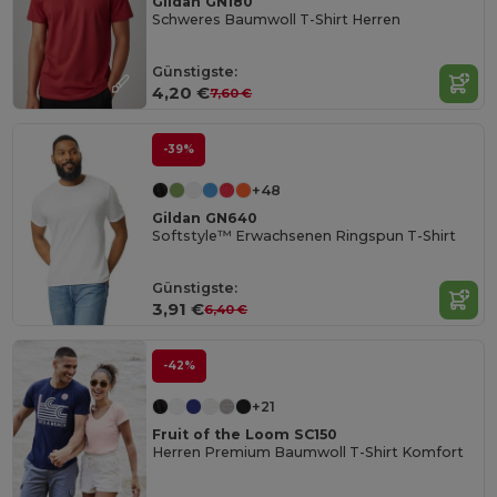
Gildan GN180
Schweres Baumwoll T-Shirt Herren
Günstigste:
4,20 €
7,60 €
-39%
+48
Gildan GN640
Softstyle™ Erwachsenen Ringspun T-Shirt
Günstigste:
3,91 €
6,40 €
-42%
+21
Fruit of the Loom SC150
Herren Premium Baumwoll T-Shirt Komfort