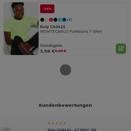
-34%
+11
Roly CA0425
MONTECARLO Funktions T-Shirt
Günstigste:
3,98 €
6,08 €
Kundenbewertungen
★ ★ ★ ★ ★
C 150
Roly CA6424 - ATOMIC 150