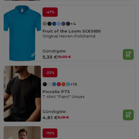
-47%
+4
Fruit of the Loom SC63050
Original Herren-Polohemd
Günstigste:
5,35 €
10,02 €
-22%
+16
Piccolio P73
T-shirt "Paint" Unisex
Günstigste:
4,81 €
6,18 €
-72%