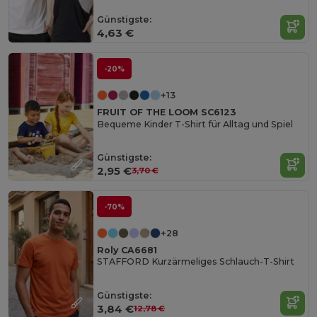
Günstigste:
4,63 €
-20%
+13
FRUIT OF THE LOOM SC6123
Bequeme Kinder T-Shirt für Alltag und Spiel
Günstigste:
2,95 €
3,70 €
-70%
+28
Roly CA6681
STAFFORD Kurzärmeliges Schlauch-T-Shirt
Günstigste:
3,84 €
12,78 €