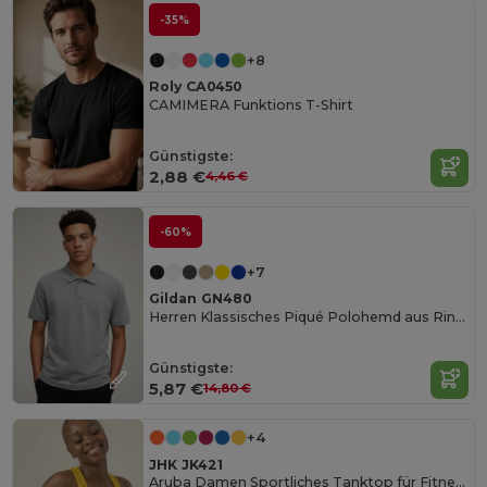
-35%
+8
Roly CA0450
CAMIMERA Funktions T-Shirt
Günstigste:
2,88 €
4,46 €
-60%
+7
Gildan GN480
Herren Klassisches Piqué Polohemd aus Ringspun Baumwolle
Günstigste:
5,87 €
14,80 €
+4
JHK JK421
Aruba Damen Sportliches Tanktop für Fitness