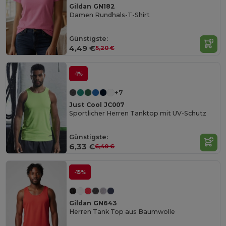
Gildan GN182
Damen Rundhals-T-Shirt
Günstigste:
4,49 €
5,20 €
-1%
+7
Just Cool JC007
Sportlicher Herren Tanktop mit UV-Schutz
Günstigste:
6,33 €
6,40 €
-15%
Gildan GN643
Herren Tank Top aus Baumwolle