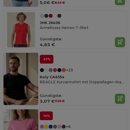
5,06 €
8,12 €
JHK JK406
Ärmelloses Herren-T-Shirt
Günstigste:
4,63 €
-57%
+23
Roly CA6554
BEAGLE Kurzarmshirt mit Doppellagen-Kragen aus Elastan
Günstigste:
3,07 €
7,10 €
-14%
+6