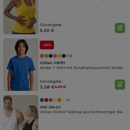
Günstigste:
5,30 €
-20%
+12
Gildan GN181
Kinder T-Shirt mit Rundhalsausschnitt Kinder
Günstigste:
3,38 €
4,20 €
+1
JHK JK420
Unisex Strand Tanktop aus hochwertiger Baumwolle