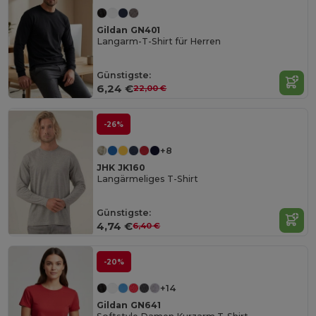
Gildan GN401
Langarm-T-Shirt für Herren
Günstigste:
6,24 €
22,00 €
-26%
+8
JHK JK160
Langärmeliges T-Shirt
Günstigste:
4,74 €
6,40 €
-20%
+14
Gildan GN641