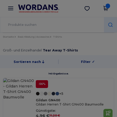
×
Wordans App
App holen
Bessere Preise in der App!
Startseite
Basic Kleidung | Accessoires
T-Shirts
Groß- und Einzelhandel
Tear Away T-Shirts
Sortieren nach
Filter
✓
140 Ergebnisse.
-56%
+5
Gildan GN400
Gildan Herren T-Shirt GN400 Baumwolle
Günstigste:
4,96 €
11,20 €