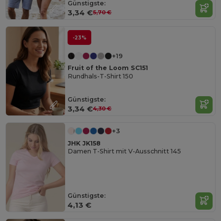
Günstigste:
3,34 €
5,70 €
-23%
+19
Fruit of the Loom SC151
Rundhals-T-Shirt 150
Günstigste:
3,34 €
4,30 €
+3
JHK JK158
Damen T-Shirt mit V-Ausschnitt 145
Günstigste:
4,13 €