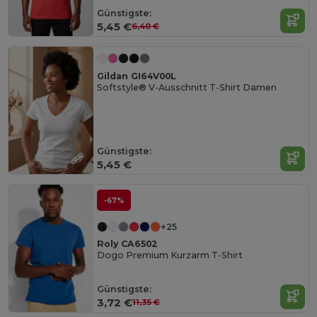
Günstigste:
5,45 €
6,40 €
Gildan GI64V00L
Softstyle® V-Ausschnitt T-Shirt Damen
Günstigste:
5,45 €
-67%
+25
Roly CA6502
Dogo Premium Kurzarm T-Shirt
Günstigste:
3,72 €
11,35 €