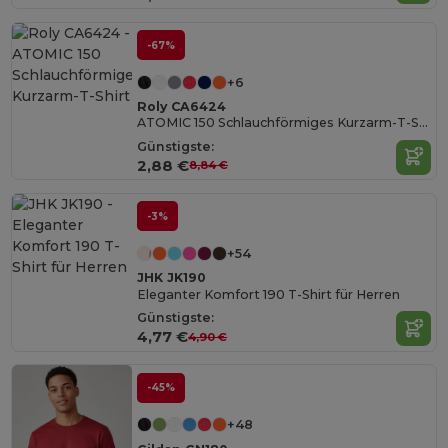
-67%
+6
Roly CA6424
ATOMIC 150 Schlauchförmiges Kurzarm-T-Shirt
Günstigste:
2,88 €
8,84 €
-3%
+54
JHK JK190
Eleganter Komfort 190 T-Shirt für Herren
Günstigste:
4,77 €
4,90 €
-45%
+48