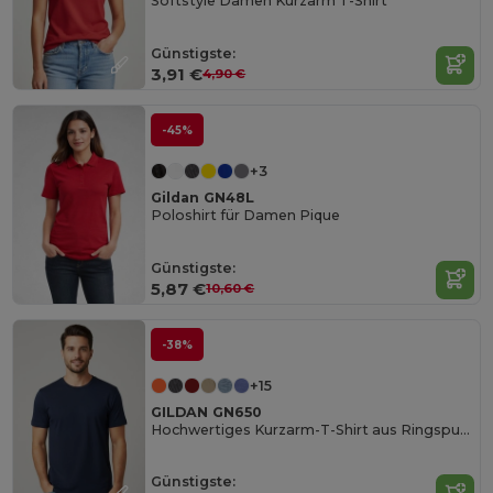
Softstyle Damen Kurzarm T-Shirt
Günstigste:
3,91 €
4,90 €
-45%
+3
Gildan GN48L
Poloshirt für Damen Pique
Günstigste:
5,87 €
10,60 €
-38%
+15
GILDAN GN650
Hochwertiges Kurzarm-T-Shirt aus Ringspun-Baumwolle
Günstigste: