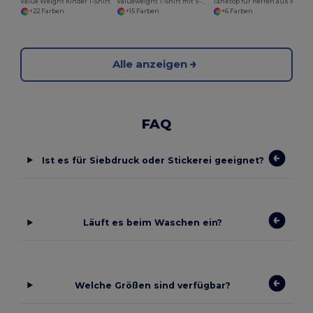
Value Weight Kinder T-Shirt
Valueweight T-Shirt mit V-Ausschnitt für Herren
Tanktop für Herren aus 100% Baumwolle
+22 Farben
+15 Farben
+6 Farben
Alle anzeigen
FAQ
Ist es für Siebdruck oder Stickerei geeignet?
Läuft es beim Waschen ein?
Welche Größen sind verfügbar?