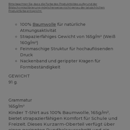
Bitte beachten Sie, dass die Farbe des Produktbildes aufgrund der
Bildschirmkalibrierung möglicherweise nicht genau der tatsächlichen
Produktfarbe entspricht.
100%
Baumwolle
für natürliche
Atmungsaktivität
Strapazierfähiges Gewicht von 165g/m² (Weiß
160g/m²)
Feinmaschige Struktur für hochauflösenden
Druck
Nackenband und gerippter Kragen für
Formbeständigkeit
GEWICHT
91 g.
Tear Away
Anpassbar
Grammatur
165g/m²
Kinder T-Shirt aus 100% Baumwolle, 165g/m²,
bietet strapazierfähigen Komfort für Schule und
Freizeit. Dieses Kurzarm-Oberteil verfügt über
einen gerippten Rundhalsausschnitt und ein