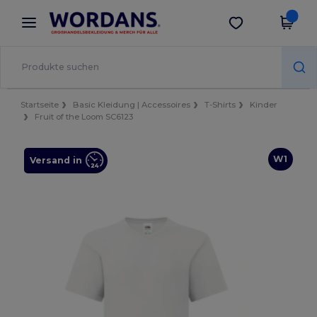
×
Wordans App
App holen
Bessere Preise in der App!
Startseite
Basic Kleidung | Accessoires
T-Shirts
Kinder
Fruit of the Loom SC6123
W1
Versand in