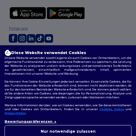
Folge uns
2026. Alle Rechte vorbehalten
Diese Website verwendet Cookies
Allgemeine Geschäftsbedingungen
|
Personalisierungsrichtlinien
|
Unsere Website verwendet sowohl eigene als auch Cookies von Drittanbietern, um die
allgemeine Funktionalität zu verbessern, Ihre Präferenzen zu speichern, die Leistung
Datenschutzbestimmungen
|
Cookie-Richtlinie
|
Site Map
der Website zu analysieren und ein reibungsloses und personalisiertes Surferlebnis
zu gewährleisten, einschließlich maßgeschneidertem Inhalt, optimierten
Interaktionen mit unserer Website und Werbung.
Sie können Ihre Cookie-Einstellungen jederzeit verwalten. Essenzielle Cookies, die für
das Funktionieren der Website erforderlich sind, können nicht deaktiviert werden, da
sie für den korrekten Betrieb der Website erforderlich sind. Sie können jedoch wählen,
ob Sie andere Arten von Cookies, wie diejenigen, die für Personalisierung, Analyse und
Zielgruppenansprache verwendet werden, zulassen oder blockieren möchten.
Weitere Informationen darüber, wie wir Cookies verwenden, wie Sie diese kontrollieren
und über Cookies von Drittanbietern, finden Sie in unserer
Cookies Policy
und
Privacy Policy
.
👋
Hallo
Bewertungspräferenzen
Wenn Sie Fragen oder
Bedenken haben, können Sie
Nur notwendige zulassen
uns jederzeit kontaktieren.