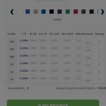
Weiß
1-7
8-23
24-71
72-143
144-287
288 +
Mehr
Größe
Bestand
Menge
+
4.28
3.98
3.69
3.40
3.10
2.95
€
€
€
€
€
€
04
62
+
4.28
3.98
3.69
3.40
3.10
2.95
€
€
€
€
€
€
06
978
+
4.28
3.98
3.69
3.40
3.10
2.95
€
€
€
€
€
€
08
1138
+
4.28
3.98
3.69
3.40
3.10
2.95
€
€
€
€
€
€
10
1010
+
4.28
3.98
3.69
3.40
3.10
2.95
€
€
€
€
€
€
12
1128
+
4.28
3.98
3.69
3.40
3.10
2.95
€
€
€
€
€
€
14
539
Auswahlen:
0
Gesamtsumme inkl. MwSt.:
€0.0
In den Warenkorb