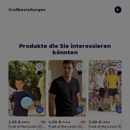
Großbestellungen
Produkte die Sie interessieren
könnten
2,95 €
4,99 €
3,98 €
3,60 €
7,40 €
4,50 €
-18%
-33%
-11%
Fruit of the Loom SC231
Fruit of the Loom SC234
Fruit of the Loom SC235