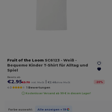
Fruit of the Loom
SC6123
- Weiß
-
Bequeme Kinder T-Shirt für Alltag und
Spiel
Bereits ab
€2.95
|
-
20
%
€3.70
inkl. MwSt
€2.46
ohne MwSt
4.0
1 Bewertungen
Kostenloser Versand ab 99 € in diesem Lager!
Farbe auswahl:
Alle anzeigen
+ 19