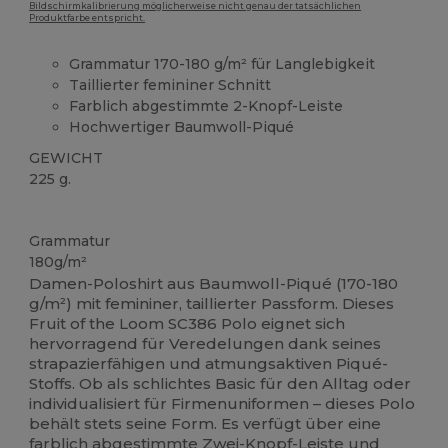
Bildschirmkalibrierung möglicherweise nicht genau der tatsächlichen
Produktfarbe entspricht.
Grammatur 170-180 g/m² für Langlebigkeit
Taillierter femininer Schnitt
Farblich abgestimmte 2-Knopf-Leiste
Hochwertiger Baumwoll-Piqué
GEWICHT
225 g.
Anpassbar
Grammatur
180g/m²
Damen-Poloshirt aus Baumwoll-Piqué (170-180
g/m²) mit femininer, taillierter Passform. Dieses
Fruit of the Loom SC386 Polo eignet sich
hervorragend für Veredelungen dank seines
strapazierfähigen und atmungsaktiven Piqué-
Stoffs. Ob als schlichtes Basic für den Alltag oder
individualisiert für Firmenuniformen – dieses Polo
behält stets seine Form. Es verfügt über eine
farblich abgestimmte Zwei-Knopf-Leiste und