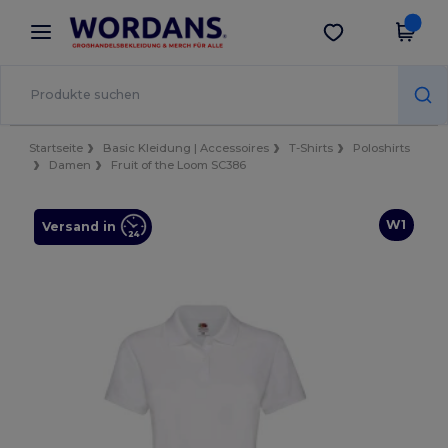
×
Wordans App
App holen
Bessere Preise in der App!
Startseite
Basic Kleidung | Accessoires
T-Shirts
Poloshirts
Damen
Fruit of the Loom SC386
W1
Versand in