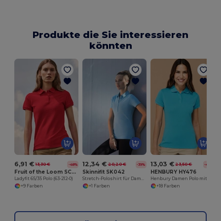
Produkte die Sie interessieren
könnten
6,91 €
12,34 €
13,03 €
13,30 €
20,20 €
23,50 €
-48%
-39%
-45%
Fruit of the Loom SC281
Skinnifit SK042
HENBURY HY476
Ladyfit 65/35 Polo (63-212-0)
Stretch-Poloshirt für Damen
Henbury Damen Polo mit Atmungsaktivem Komfort
+9 Farben
+1 Farben
+18 Farben