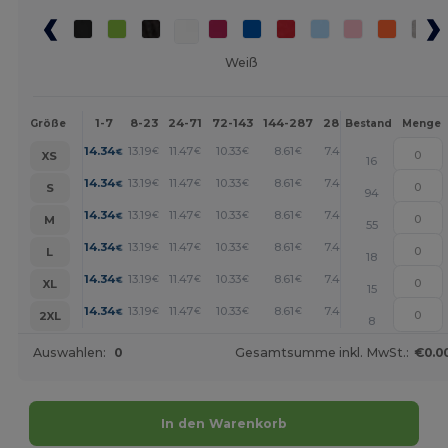
Weiß
1-7
8-23
24-71
72-143
144-287
288 +
Mehr
Größe
Bestand
Menge
+
14.34
13.19
11.47
10.33
8.61
7.46
€
€
€
€
€
€
XS
16
+
14.34
13.19
11.47
10.33
8.61
7.46
€
€
€
€
€
€
S
94
+
14.34
13.19
11.47
10.33
8.61
7.46
€
€
€
€
€
€
M
55
+
14.34
13.19
11.47
10.33
8.61
7.46
€
€
€
€
€
€
L
18
+
14.34
13.19
11.47
10.33
8.61
7.46
€
€
€
€
€
€
XL
15
+
14.34
13.19
11.47
10.33
8.61
7.46
€
€
€
€
€
€
2XL
8
Auswahlen:
0
Gesamtsumme inkl. MwSt.:
€0.0
In den Warenkorb