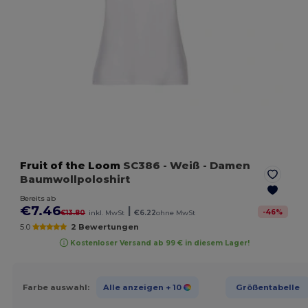
Fruit of the Loom
SC386
- Weiß
- Damen
Baumwollpoloshirt
Bereits ab
€7.46
|
-
46
%
€13.80
inkl. MwSt
€6.22
ohne MwSt
5.0
2 Bewertungen
Kostenloser Versand ab 99 € in diesem Lager!
Farbe auswahl:
Alle anzeigen
+ 10
Größentabelle