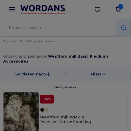
×
Wordans App
App holen
Bessere Preise in der App!
Startseite
Basic Kleidung | Accessoires
Groß- und Einzelhandel
Westford mill Basic Kleidung
Accessoires
Sortieren nach
Filter
✓
150 Ergebnisse.
-75%
Westford mill WM216
Premium Cotton Cord Bag