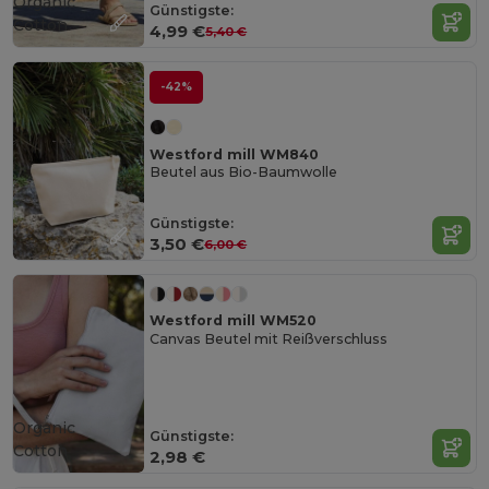
Organic
Günstigste:
Cotton
4,99 €
5,40 €
-42%
Westford mill WM840
Beutel aus Bio-Baumwolle
Günstigste:
3,50 €
6,00 €
Westford mill WM520
Canvas Beutel mit Reißverschluss
Organic
Günstigste:
Cotton
2,98 €