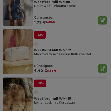
Westford mill WM101
Baumwoll-Einkaufstasche
Günstigste:
1,79 €
2,55 €
-22%
WestFord Mill WM552
Mehrzweck Accessoire Kulturbeutel
Günstigste:
4,40 €
5,66 €
-80%
Westford mill WM415
Leinensack mit Kordelzug