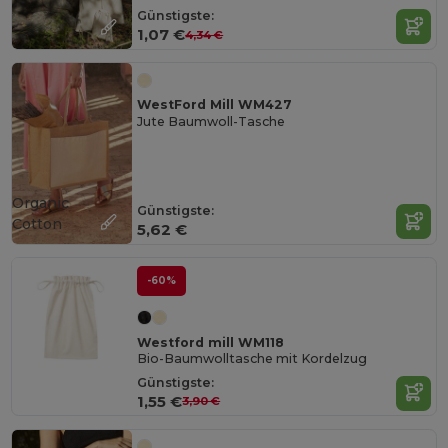
Günstigste:
1,07 €
4,34 €
WestFord Mill WM427
Jute Baumwoll-Tasche
Organic
Günstigste:
Cotton
5,62 €
-60%
Westford mill WM118
Bio-Baumwolltasche mit Kordelzug
Günstigste:
1,55 €
3,90 €