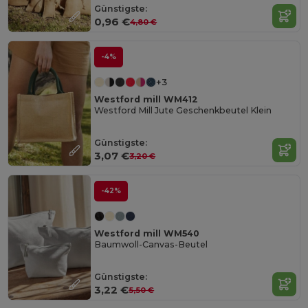
Günstigste:
0,96 €
4,80 €
-4%
+3
Westford mill WM412
Westford Mill Jute Geschenkbeutel Klein
Günstigste:
3,07 €
3,20 €
-42%
Westford mill WM540
Baumwoll-Canvas-Beutel
Günstigste:
3,22 €
5,50 €