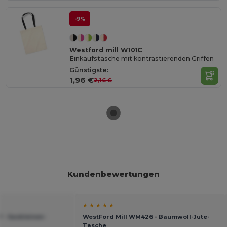
-9%
Westford mill W101C
Einkaufstasche mit kontrastierenden Griffen
Günstigste:
1,96 €
2,16 €
Kundenbewertungen
★ ★ ★ ★ ★
 - Sackleinen-
WestFord Mill WM426 - Baumwoll-Jute-
Tasche