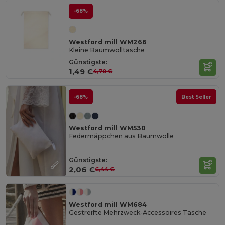
-68%
Westford mill WM266
Kleine Baumwolltasche
Günstigste:
1,49 €
4,70 €
-68%
Best Seller
Westford mill WM530
Federmäppchen aus Baumwolle
Günstigste:
2,06 €
6,44 €
Westford mill WM684
Gestreifte Mehrzweck-Accessoires Tasche