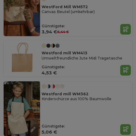
WestFord Mill WM572
Canvas Beutel (umkehrbar)
Günstigste:
3,94 €
6,44 €
Westford mill WM413
Umweltfreundliche Jute Midi Tragetasche
Günstigste:
4,53 €
Westford mill WM362
Kinderschürze aus 100% Baumwolle
Günstigste:
5,06 €