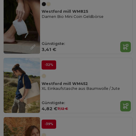
Westford mill WM825
Damen Bio Mini Coin Geldbörse
Günstigste:
3,41 €
-32%
Westford mill WM452
XL Einkaufstasche aus Baumwolle / Jute
Günstigste:
4,82 €
7,12 €
-39%