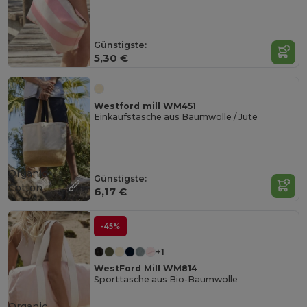
Günstigste:
5,30 €
Westford mill WM451
Einkaufstasche aus Baumwolle / Jute
Organic
Günstigste:
Cotton
6,17 €
-45%
+1
WestFord Mill WM814
Sporttasche aus Bio-Baumwolle
Organic