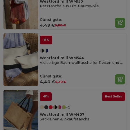
Westford mill WM150
Netztasche aus Bio-Baumwolle
Günstigste:
4,49 €
5,88 €
-15%
Westford mill WM544
Vielseitige Baumwolltasche für Reisen und Alltag
Günstigste:
4,40 €
5,20 €
-8%
Best Seller
+5
Westford mill WM407
Sackleinen-Einkaufstasche