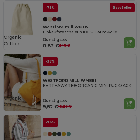
-73%
Best Seller
Westford mill WM115
Einkaufstasche aus 100% Baumwolle
Organic
Günstigste:
Cotton
0,82 €
3,10 €
-37%
WESTFORD MILL WM881
EARTHAWARE® ORGANIC MINI RUCKSACK
Organic
Günstigste:
Cotton
9,52 €
15,20 €
-24%