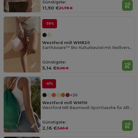
Günstigste:
Cotton
11,90 €
21,78 €
-36%
Westford mill WM820
EarthAware™ Bio Kulturbeutel mit Reißverschluss
Günstigste:
5,14 €
8,06 €
-41%
+20
Westford mill WM110
Westford Mill Baumwoll-Sporttasche für Alltag und Freizeit
Organic
Günstigste:
Cotton
2,16 €
3,65 €