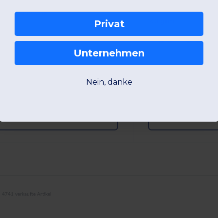
00% Baumwolle
40 gsm
140 gsm
Privat
Unternehmen
One Size
One Size
Nein, danke
W1
Frankreich
W1
Frankreich
Produktansicht
Produkta
4741 verkaufte Artikel