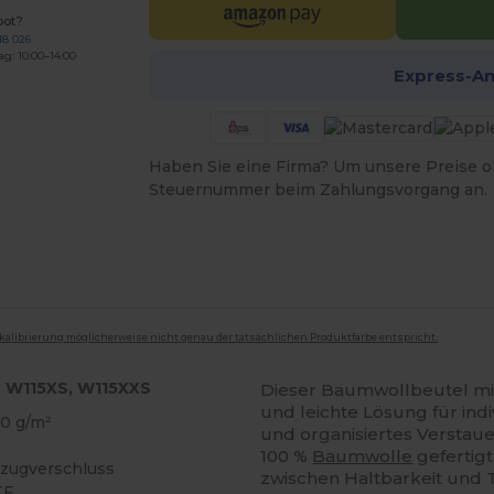
bot?
18 026
ag: 10:00–14:00
Express-A
Haben Sie eine Firma? Um unsere Preise o
Steuernummer beim Zahlungsvorgang an.
mkalibrierung möglicherweise nicht genau der tatsächlichen Produktfarbe entspricht.
, W115XS, W115XXS
Dieser Baumwollbeutel m
und leichte Lösung für in
0 g/m²
und organisiertes Verstaue
100 %
Baumwolle
gefertig
lzugverschluss
zwischen Haltbarkeit und 
TF