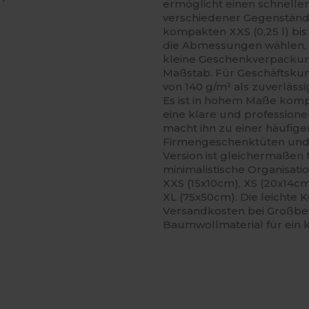
ermöglicht einen schnelle
verschiedener Gegenstände
kompakten XXS (0,25 l) bis
die Abmessungen wählen, die
kleine Geschenkverpackun
Maßstab. Für Geschäftskun
von 140 g/m² als zuverlässi
Es ist in hohem Maße kompa
eine klare und profession
macht ihn zu einer häufig
Firmengeschenktüten und 
Version ist gleichermaßen
minimalistische Organisati
XXS (15x10cm), XS (20x14cm
XL (75x50cm). Die leichte K
Versandkosten bei Großbes
Baumwollmaterial für ein k
Jetzt
Jetzt
onfigurieren!
Konfigurieren!