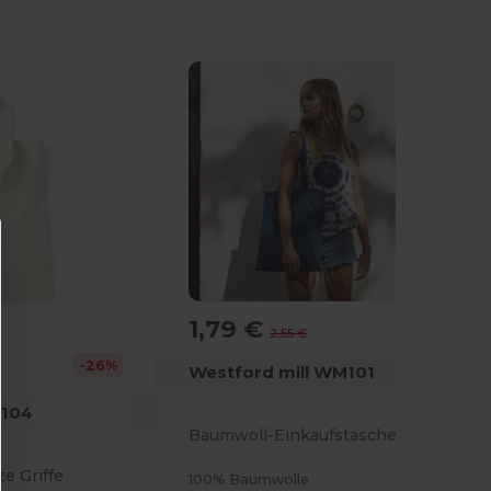
1,79 €
-30%
2,55 €
-26%
Westford mill WM101
M104
Baumwoll-Einkaufstasche
e Griffe
100% Baumwolle