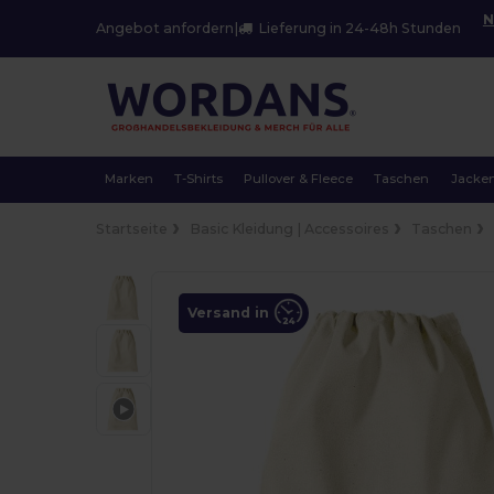
N
Angebot anfordern
|
Lieferung in 24-48h Stunden
Marken
T-Shirts
Pullover & Fleece
Taschen
Jacke
Startseite
Basic Kleidung | Accessoires
Taschen
Versand in