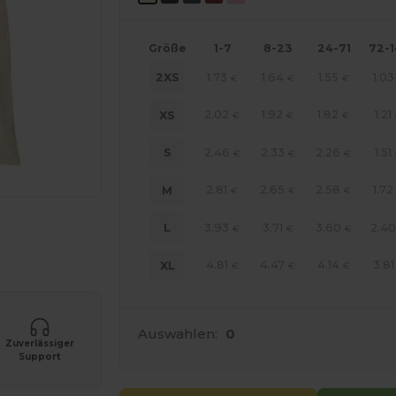
Größe
1-7
8-23
24-71
72-
1.73
1.64
1.55
1.03
2XS
€
€
€
2.02
1.92
1.82
1.21
XS
€
€
€
2.46
2.33
2.26
1.51
S
€
€
€
2.81
2.65
2.58
1.72
M
€
€
€
line HIER!
3.93
3.71
3.60
2.4
L
€
€
€
4.81
4.47
4.14
3.81
XL
€
€
€
Auswahlen:
0
Zuverlässiger
Support