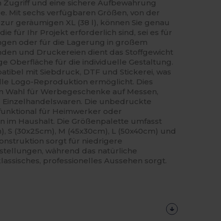
n Zugriff und eine sichere Aufbewahrung
. Mit sechs verfügbaren Größen, von der
 zur geräumigen XL (38 l), können Sie genau
 für Ihr Projekt erforderlich sind, sei es für
gen oder für die Lagerung in großem
den und Druckereien dient das Stoffgewicht
ge Oberfläche für die individuelle Gestaltung.
tibel mit Siebdruck, DTF und Stickerei, was
elle Logo-Reproduktion ermöglicht. Dies
en Wahl für Werbegeschenke auf Messen,
Einzelhandelswaren. Die unbedruckte
 funktional für Heimwerker oder
on im Haushalt. Die Größenpalette umfasst
), S (30x25cm), M (45x30cm), L (50x40cm) und
onstruktion sorgt für niedrigere
tellungen, während das natürliche
lassisches, professionelles Aussehen sorgt.
Jetzt
Konfigurieren!