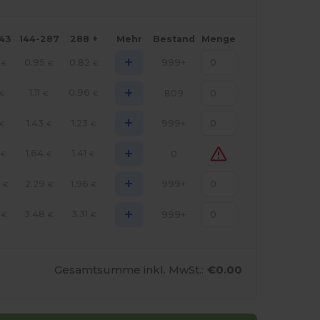
143
144-287
288 +
Mehr
Bestand
Menge
+
0.95
0.82
999+
€
€
€
+
1.11
0.96
809
€
€
€
+
1.43
1.23
999+
€
€
€
+
1.64
1.41
0
€
€
€
+
0
2.29
1.96
999+
€
€
€
+
3.48
3.31
999+
€
€
€
Gesamtsumme inkl. MwSt.:
€0.00