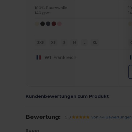
100% Baumwolle
1
140 gsm
1
2XS
XS
S
M
L
XL
W1
Frankreich
Kundenbewertungen zum Produkt
Bewertung:
5.0
von 44 Bewertungen
Super