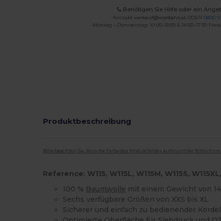
Benötigen Sie Hilfe oder ein Ange
Kontakt
verkauf@wordans.at
ODER
0800 0
Montag – Donnerstag: 10:00–13:00 & 14:00–17:30 Freit
Produktbeschreibung
Bitte beachten Sie, dass die Farbe des Produktbildes aufgrund der Bildschir
Reference: W115, W115L, W115M, W115S, W115XL
100 %
Baumwolle
mit einem Gewicht von 14
Sechs verfügbare Größen von XXS bis XL
Sicherer und einfach zu bedienender Korde
Optimierte Oberfläche für
Siebdruck
und D