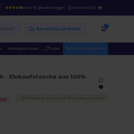
!
Über 1K Bewertungen
Österreich
/
De
Suchen
Bestellung verfolgen
r
Werbegeschenke
Outlet
Individuell gestalten!
ch
- Einkaufstasche aus 100%
Kostenloser Versand ab 99 € in diesem Lager!
74
%