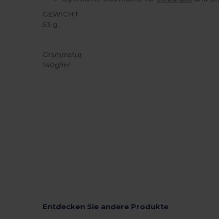
GEWICHT
53 g.
Anpassbar
Hoher Bestand
Grammatur
140g/m²
Entdecken Sie andere Produkte
Jetzt
Konfigurieren!
K