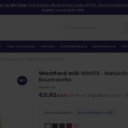
ur in der App:
10 € Rabatt ab 80 € mit Code APP10. Jetzt installieren
Gratis
Versand ab 99€
n
Caps und Mützen
Hemden
Arbeitskleidung
Sportkleidung
Meh
Turnbeutel
Westford mill WM115
Westford mill
WM115
- Natürli
Baumwolle
W1
Bereits ab
€0.82
|
-
€3.10
inkl. MwSt
€0.68
ohne MwSt
Farbe auswahl:
Alle anzeigen
+ 4