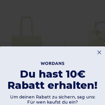
Du hast 10€
2,60 €
1,36 €
-31%
3,75 €
1,85 €
Rabatt erhalten!
estford mill WM125
Westford mill W
Um deinen Rabatt zu sichern, sag uns:
Große Einkaufstasche 100% Baumwolle
Einkaufstasche Kurz
Für wen kaufst du ein?