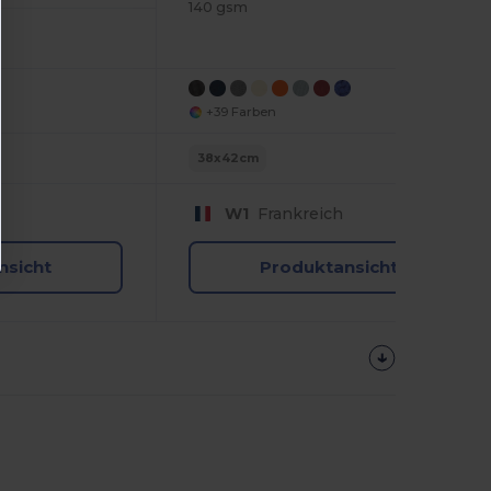
140 gsm
+39 Farben
38x42cm
W1
Frankreich
nsicht
Produktansicht