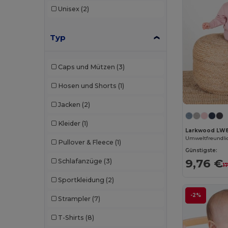
Unisex
(2)
Typ
Caps und Mützen
(3)
Hosen und Shorts
(1)
Jacken
(2)
Kleider
(1)
Larkwood LW
Umweltfreundlic
Pullover & Fleece
(1)
Günstigste:
9,76 €
Schlafanzüge
(3)
1
Sportkleidung
(2)
-2%
Strampler
(7)
T-Shirts
(8)