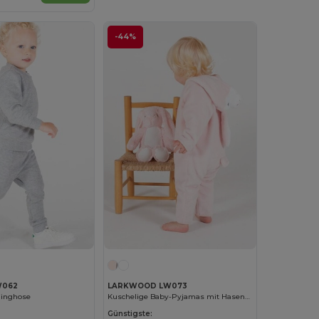
-44%
W062
LARKWOOD LW073
ginghose
Kuschelige Baby-Pyjamas mit Hasenohren
Günstigste: