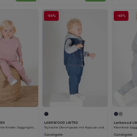
-54%
-45%
850
LARKWOOD LW750
Larkwood L
Umweltfreundliche Kinder-Jogginghose
Stylische Denimjacke mit Kapuze und Kontrastärmeln
Kleinkind-Jog
Günstigste:
Günstigste: