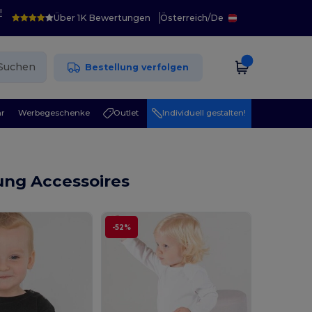
!
Über 1K Bewertungen
Österreich
/
De
Suchen
Bestellung verfolgen
r
Werbegeschenke
Outlet
Individuell gestalten!
ung Accessoires
-52%