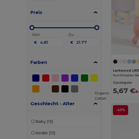
Preis
Von
Zu
€
€
Farben
Larkwood LW
Günstigste:
5,67 €
8
Organic
Cotton
Geschlecht - Alter
-43%
Baby
(13)
Kinder
(13)