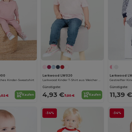
800
Larkwood LW020
Larkwood L
hes Kinder-Sweatshirt
Larkwood Kinder T-Shirt aus Weicher Baumwolle
Gestreifter Ki
Günstigste:
Günstigste:
4,93 €
11,39 €
Kaufen
Kaufen
7,02 €
7,50 €
-34%
-34%