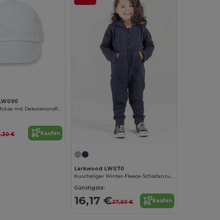
LW090
Weiche Baby-Mütze mit Dekorationsfläche
Kaufen
,30 €
Larkwood LW070
Kuscheliger Winter-Fleece-Schlafanzug mit Kapuze
Günstigste:
16,17 €
Kaufen
27,60 €