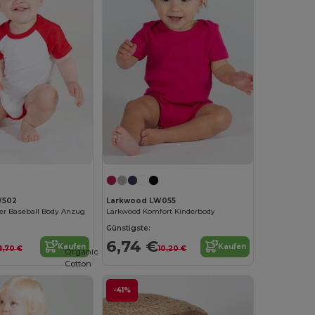
W502
Larkwood LW055
er Baseball Body Anzug
Larkwood Komfort Kinderbody
Günstigste:
6,74 €
Kaufen
Kaufen
8,70 €
10,20 €
Organic
Cotton
-41%