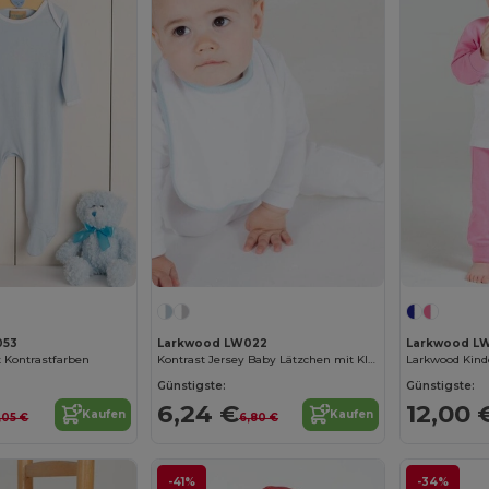
053
Larkwood LW022
Larkwood LW
 Kontrastfarben
Kontrast Jersey Baby Lätzchen mit Klettverschluss
Günstigste:
Günstigste:
6,24 €
12,00 
Kaufen
Kaufen
,05 €
6,80 €
-41%
-34%