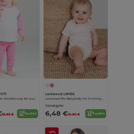
071
Larkwood LW655
Larkwood Kinder Schlafanzug Set aus Baumwolle
Larkwood Bio-Babybody für Frühling und Sommer
Günstigste:
€
6,48 €
Kaufen
Kaufen
19,60 €
10,90 €
-41%