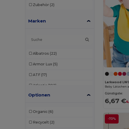
Zubehör
(2)
Marken
Albatros
(22)
Armor Lux
(5)
ATF
(17)
Larkwood LW
Atlantis
(102)
Baby Lätzchen 
Günstigste:
Optionen
Atlantis Headwear
(75)
6,67 €
6
AWDis
(40)
Organic
(6)
AWDis Just Hoods
(24)
-73%
Recycelt
(2)
AWDis So Denim
(10)