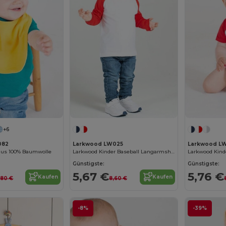
+6
082
Larkwood LW025
Larkwood L
aus 100% Baumwolle
Larkwood Kinder Baseball Langarmshirt
Larkwood Kind
Günstigste:
Günstigste:
5,67 €
5,76 €
Kaufen
Kaufen
,80 €
8,60 €
-8%
-39%