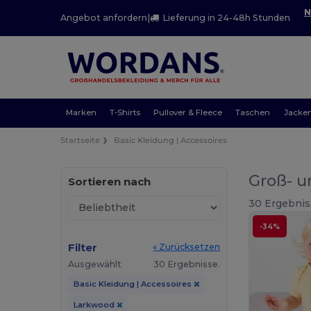
N
Angebot anfordern
|
Lieferung in 24-48h Stunden
Marken
T-Shirts
Pullover & Fleece
Taschen
Jacke
Startseite
Basic Kleidung | Accessoires
Groß- u
Sortieren nach
30 Ergebnis
-34%
Filter
« Zurücksetzen
Ausgewählt
30 Ergebnisse.
Basic Kleidung | Accessoires
Larkwood