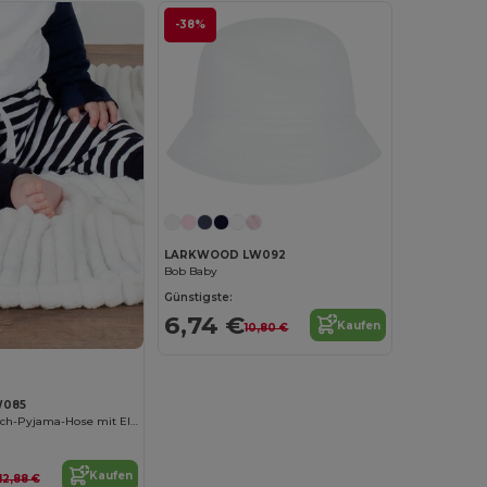
-38%
LARKWOOD LW092
Bob Baby
Günstigste:
6,74 €
Kaufen
10,80 €
W085
Bequeme Stretch-Pyjama-Hose mit Elastikbund
Kaufen
12,88 €