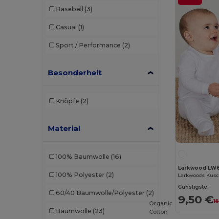
Baseball
(3)
Brook Taverner
(42)
Casual
(1)
Buff
(2)
Sport / Performance
(2)
Build Your Brand
(132)
Carhartt
(12)
Besonderheit
Case Logic
(8)
Knöpfe
(2)
Caterpillar
(2)
CG International
(3)
Material
Cherokee
(1)
100% Baumwolle
(16)
Clubclass
(20)
Larkwood LW
100% Polyester
(2)
Craghoppers
(14)
Günstigste:
60/40 Baumwolle/Polyester
(2)
Crocs
(3)
9,50 €
1
Organic
Baumwolle
(23)
Cotton
Dickies
(4)