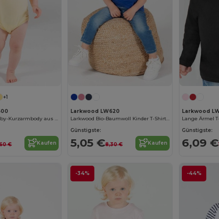
+1
500
Larkwood LW620
Larkwood LW
Komfortabler Baby-Kurzarmbody aus Baumwolle
Larkwood Bio-Baumwoll Kinder T-Shirt Komfort
Lange Ärmel T
Günstigste:
Günstigste:
5,05 €
6,09 €
Kaufen
Kaufen
,60 €
8,30 €
-34%
-44%