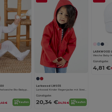
LARKWOOD 
Günstigste:
4,81 €
7
650
Larkwood LW035
Larkwoods Kuschelweiche Bio-Babypyjamas
Larkwood Kinder Regenjacke mit Streifenfutter
Günstigste:
20,34 €
Kaufen
Kaufen
6,40 €
34,70 €