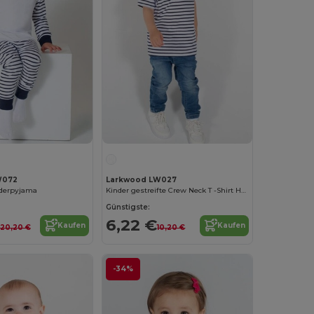
W072
Larkwood LW027
nderpyjama
Kinder gestreifte Crew Neck T -Shirt Hemd
Günstigste:
6,22 €
Kaufen
Kaufen
20,20 €
10,20 €
-34%