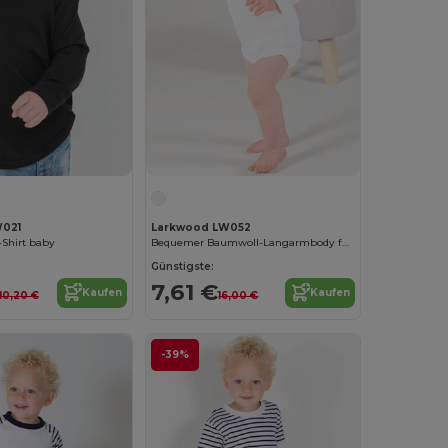
021
Larkwood LW052
-Shirt baby
Bequemer Baumwoll-Langarmbody für Damen
Günstigste:
7,61 €
Kaufen
Kaufen
10,20 €
16,00 €
-39%