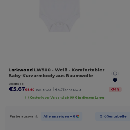
Larkwood
LW500
- Weiß
- Komfortabler
Baby-Kurzarmbody aus Baumwolle
Bereits ab
€5.67
|
-
34
%
€8.60
inkl. MwSt
€4.73
ohne MwSt
Kostenloser Versand ab 99 € in diesem Lager!
Farbe auswahl:
Alle anzeigen
+ 6
Größentabelle