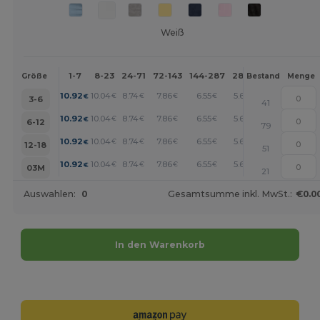
Weiß
1-7
8-23
24-71
72-143
144-287
288 +
Mehr
Größe
Bestand
Menge
+
10.92
10.04
8.74
7.86
6.55
5.67
€
€
€
€
€
€
3-6
41
+
10.92
10.04
8.74
7.86
6.55
5.67
€
€
€
€
€
€
6-12
79
+
10.92
10.04
8.74
7.86
6.55
5.67
€
€
€
€
€
€
12-18
51
+
10.92
10.04
8.74
7.86
6.55
5.67
€
€
€
€
€
€
03M
21
Auswahlen:
0
Gesamtsumme inkl. MwSt.:
€0.0
In den Warenkorb
Jetzt konfigurieren!