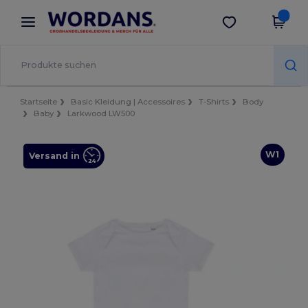
×
Wordans App
App holen
Bessere Preise in der App!
Startseite
Basic Kleidung | Accessoires
T-Shirts
Body
Baby
Larkwood LW500
W1
Versand in