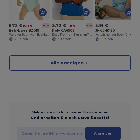
5,73 €
3,72 €
3,91 €
10,16 €
11,35 €
-44%
-67%
Babybugz BZ010
Roly CA6502
JHK JHK120
Weicher Baumwoll-Babybody mit Schulterdetails
Dogo Premium Kurzarm T-Shirt
Kurzärmeliger Body für Kinder
+21 Farben
+31 Farben
+5 Farben
Alle anzeigen
Melden Sie sich für unseren Newsletter an
und erhalten Sie exklusive Rabatte!
Anmelden