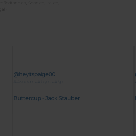
ßbritannien, Spanien, Italien,
gal?
@heyitspaige00
##wordans
##foryou
##fyp
Buttercup - Jack Stauber