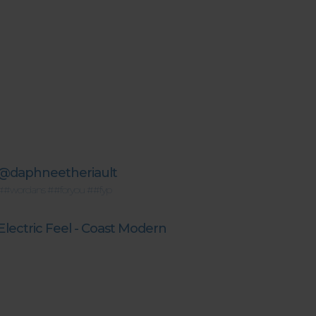
@daphneetheriault
##wordans
##foryou
##fyp
Electric Feel - Coast Modern