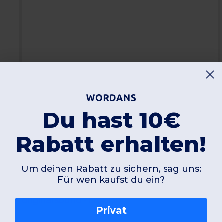
Du hast 10€
Rabatt erhalten!
@tyrian_
Um deinen Rabatt zu sichern, sag uns:
##wordans
##wordansspain
##tryonhaul
Für wen kaufst du ein?
original sound - r.robinn
Privat