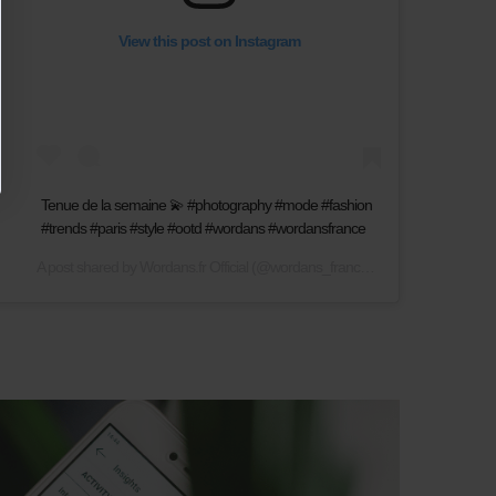
View this post on Instagram
Tenue de la semaine 💫 #photography #mode #fashion
#trends #paris #style #ootd #wordans #wordansfrance
A post shared by
Wordans.fr Official
(@wordans_france) on
May 19, 2020 a