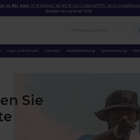
ur in der App:
10 € Rabatt ab 80 € mit Code APP10. Jetzt installieren
Gratis
Versand ab 99€
n
Caps und Mützen
Hemden
Arbeitskleidung
Sportkleidung
Meh
ten Sie
te