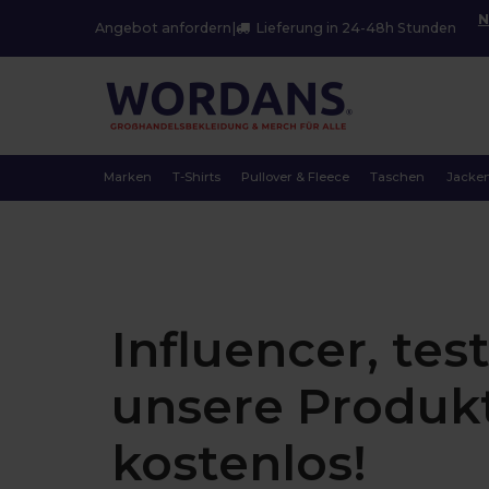
N
Angebot anfordern
|
Lieferung in 24-48h Stunden
Marken
T-Shirts
Pullover & Fleece
Taschen
Jacke
Influencer, tes
unsere Produk
kostenlos!