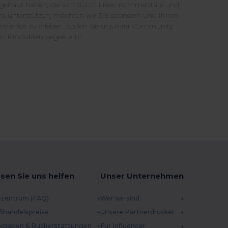
gebaut haben, die sich durch Likes, Kommentare und
ns unterstützen, möchten wir SIE sponsern und Ihnen
stenlos zu erleben. Stellen Sie uns Ihrer Community
ren Produkten begeistern!
sen Sie uns helfen
Unser Unternehmen
ezentrum (FAQ)
Wer wir sind
ßhandelspreise
Unsere Partnerdrucker
kgaben & Rückerstattungen
Für Influencer