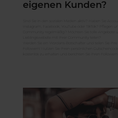
eigenen Kunden?
Sind Sie in den sozialen Medien aktiv? Haben Sie Acco
Instagram, Facebook, YouTube oder TikTok? Pflegen und
Community regelmäßig? Möchten Sie tolle Angebote un
Lieblingswebsite mit Ihrer Community teilen?
Werden Sie ein Wordans-Botschafter und teilen Sie Ihre
Followern! Nutzen Sie Ihren persönlichen Gutscheinco
kostenlos zu erhalten und berichten Sie Ihren Follower