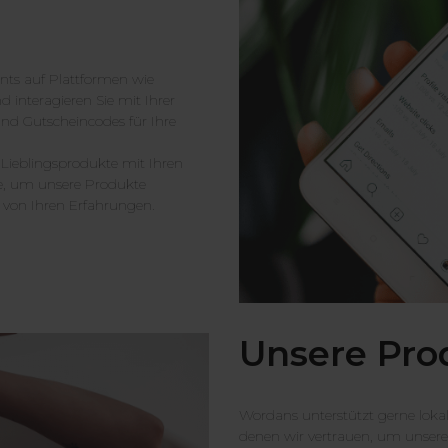
unts auf Plattformen wie
 interagieren Sie mit Ihrer
d Gutscheincodes für Ihre
 Lieblingsprodukte mit Ihren
de, um unsere Produkte
n von Ihren Erfahrungen.
Unsere Pro
Wordans unterstützt gerne lokale
denen wir vertrauen, um unsere