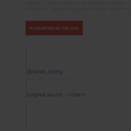
folgenden Länder präsent? USA, Kanada, Frankreich, Gro
Niederlande, Deutschland, Schweiz, Belgien oder Portu
Kontaktieren Sie uns
@sarah_scotty
##wordans
##foryou
##fyp
original sound - r.robinn