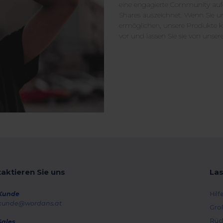
eine engagierte Community auf
Shares auszeichnet. Wenn Sie u
ermöglichen, unsere Produkte ko
vor und lassen Sie sie von unse
aktieren Sie uns
Las
Kunde
Hilf
kunde@wordans.at
Gro
Rüc
Sales