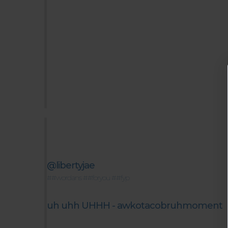
@libertyjae
##wordans
##foryou
##fyp
uh uhh UHHH - awkotacobruhmoment