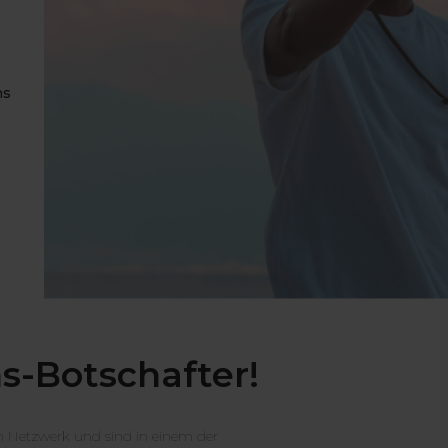
ns
-Botschafter!
n Netzwerk und sind in einem der