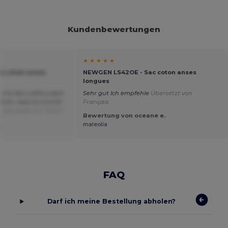
Kundenbewertungen
★ ★ ★ ★ ★
c coton anses
NEWGEN LS42OE - Sac coton anses
longues
n mit den Lieferungen
Sehr gut Ich empfehle
Übersetzt von
mich, dass es schnell
Français
.
Übersetzt von Dutch
Bewertung von oceane e.
.
maleolia
FAQ
Darf ich meine Bestellung abholen?