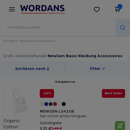
×
Wordans App
App holen
Bessere Preise in der App!
Startseite
Basic Kleidung | Accessoires
Groß- und Einzelhandel
NewGen Basic Kleidung Accessoires
Sortieren nach
Filter
✓
19 Ergebnisse.
-24%
Best Seller
NEWGEN LS42OE
Sac coton anses longues
Organic
Günstigste:
Cotton
1,11 €
1,46 €