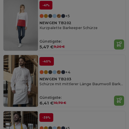
-41%
+5
NEWGEN TB202
Kurzpalette Barkeeper Schürze
Günstigste:
5,47 €
9,20 €
-40%
+4
NEWGEN TB203
Schürze mit mittlerer Länge Baumwoll Barkeeper
Günstigste:
6,41 €
10,70 €
-39%
+5