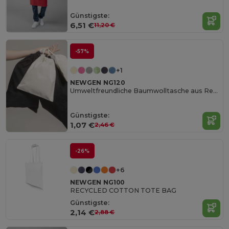
Günstigste:
6,51 €
11,20 €
-57%
+1
NEWGEN NG120
Umweltfreundliche Baumwolltasche aus Recyclingmaterial
Günstigste:
1,07 €
2,46 €
-26%
+6
NEWGEN NG100
RECYCLED COTTON TOTE BAG
Günstigste:
2,14 €
2,88 €