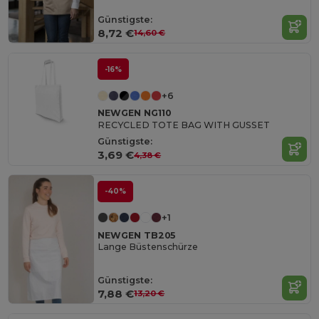
Günstigste:
8,72 €
14,60 €
-16%
+6
NEWGEN NG110
RECYCLED TOTE BAG WITH GUSSET
Günstigste:
3,69 €
4,38 €
-40%
+1
NEWGEN TB205
Lange Büstenschürze
Günstigste:
7,88 €
13,20 €