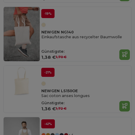
-19%
NEWGEN NG140
Einkaufstasche aus recycelter Baumwolle
Günstigste:
1,38 €
1,70 €
-21%
NEWGEN LS150OE
Sac coton anses longues
Günstigste:
1,36 €
1,72 €
-41%