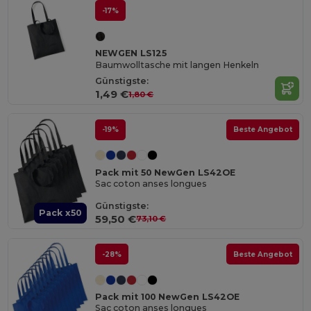
-17%
NEWGEN LS125
Baumwolltasche mit langen Henkeln
Günstigste:
1,49 €
1,80 €
-19%
Beste Angebot
Pack mit 50 NewGen LS42OE
Sac coton anses longues
Günstigste:
Pack x50
59,50 €
73,10 €
-28%
Beste Angebot
Pack mit 100 NewGen LS42OE
Sac coton anses longues