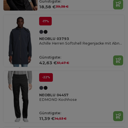
Günstigste:
18,58 €
39,38 €
-17%
NEOBLU 03793
Achille Herren Softshell Regenjacke mit Abnehmbarer Kapuze
Günstigste:
42,63 €
51,47 €
-22%
NEOBLU 04457
EDMOND Kochhose
Günstigste:
11,39 €
14,53 €