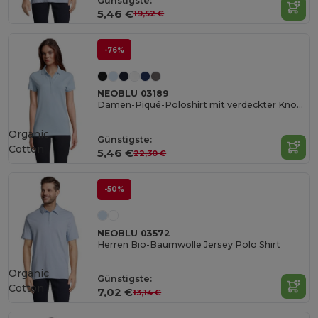
Günstigste:
5,46 €
19,52 €
-76%
NEOBLU 03189
Damen-Piqué-Poloshirt mit verdeckter Knopfleiste Owen Damen
Organic
Günstigste:
Cotton
5,46 €
22,30 €
-50%
NEOBLU 03572
Herren Bio-Baumwolle Jersey Polo Shirt
Organic
Günstigste:
Cotton
7,02 €
13,14 €