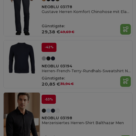
NEOBLU 03178
Gustave Herren Komfort Chinohose mit Elastikbund
Günstigste:
29,38 €
49,69 €
-42%
NEOBLU 03194
Herren-French-Terry-Rundhals-Sweatshirt Nelson Men
Günstigste:
20,85 €
35,94 €
-53%
NEOBLU 03198
Merzerisiertes Herren-Shirt Balthazar Men