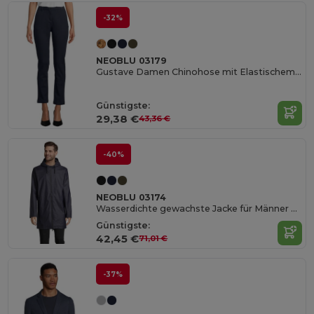
-32%
NEOBLU 03179
Gustave Damen Chinohose mit Elastischem Bund
Günstigste:
29,38 €
43,36 €
-40%
NEOBLU 03174
Wasserdichte gewachste Jacke für Männer Antoine Herren
Günstigste:
42,45 €
71,01 €
-37%