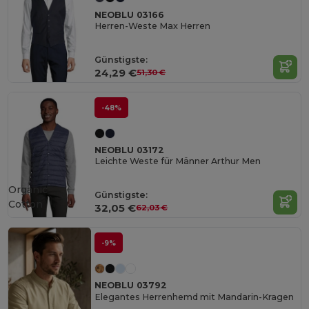
NEOBLU 03166
Herren-Weste Max Herren
Günstigste:
24,29 €
51,30 €
-48%
NEOBLU 03172
Leichte Weste für Männer Arthur Men
Organic
Günstigste:
Cotton
32,05 €
62,03 €
-9%
NEOBLU 03792
Elegantes Herrenhemd mit Mandarin-Kragen