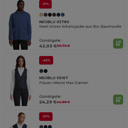
-17%
NEOBLU 03780
Mael Unisex Arbeitsjacke aus Bio-Baumwolle
Günstigste:
42,03 €
50,76 €
-46%
NEOBLU 03167
Frauen-Weste Max Damen
Günstigste:
24,29 €
44,88 €
-53%