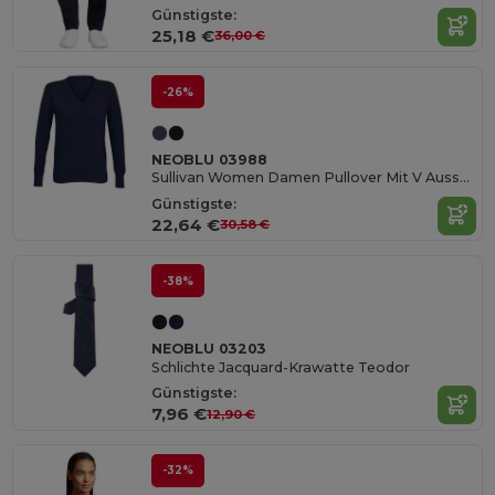
Günstigste:
25,18 €
36,00 €
-26%
NEOBLU 03988
Sullivan Women Damen Pullover Mit V Ausschnitt
Günstigste:
22,64 €
30,58 €
-38%
NEOBLU 03203
Schlichte Jacquard-Krawatte Teodor
Günstigste:
7,96 €
12,90 €
-32%