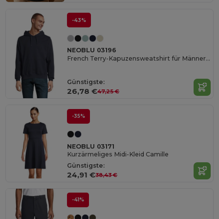
-43%
NEOBLU 03196
French Terry-Kapuzensweatshirt für Männer Nicholas Men
Günstigste:
26,78 €
47,25 €
-35%
NEOBLU 03171
Kurzärmeliges Midi-Kleid Camille
Günstigste:
24,91 €
38,43 €
-41%