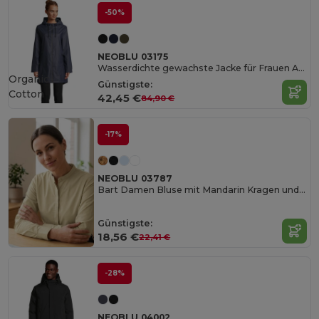
-50%
NEOBLU 03175
Wasserdichte gewachste Jacke für Frauen Antoine Women
Organic
Günstigste:
Cotton
42,45 €
84,90 €
-17%
NEOBLU 03787
Bart Damen Bluse mit Mandarin Kragen und Verdeckter Knopfleiste
Günstigste:
18,56 €
22,41 €
-28%
NEOBLU 04002