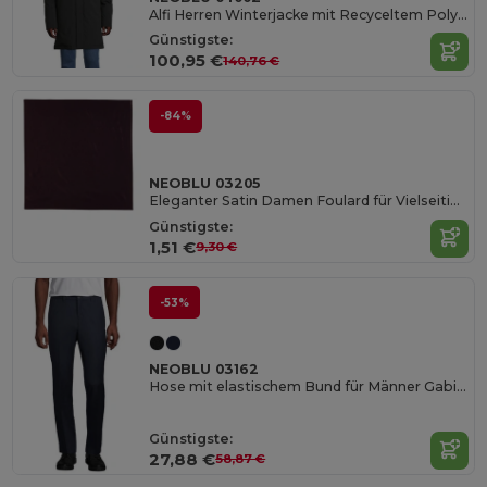
Alfi Herren Winterjacke mit Recyceltem Polyester
Günstigste:
100,95 €
140,76 €
-84%
NEOBLU 03205
Eleganter Satin Damen Foulard für Vielseitige Stylings
Günstigste:
1,51 €
9,30 €
-53%
NEOBLU 03162
Hose mit elastischem Bund für Männer Gabin Men
Günstigste:
27,88 €
58,87 €