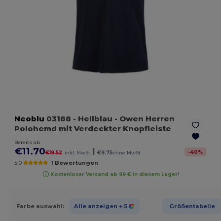
Neoblu
03188
- Hellblau
- Owen Herren
Polohemd mit Verdeckter Knopfleiste
Bereits ab
€11.70
|
-
40
%
€19.52
inkl. MwSt
€9.75
ohne MwSt
5.0
1 Bewertungen
Kostenloser Versand ab 99 € in diesem Lager!
Farbe auswahl:
Alle anzeigen
+ 5
Größentabelle