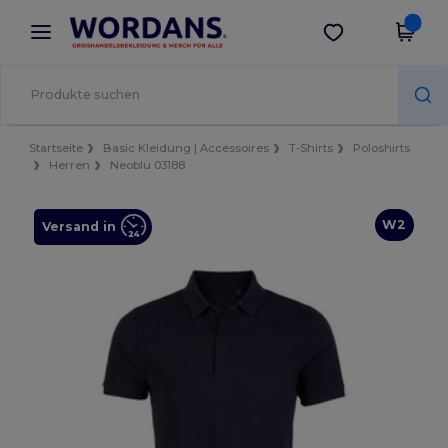
×
Wordans App
App holen
Bessere Preise in der App!
Startseite
Basic Kleidung | Accessoires
T-Shirts
Poloshirts
Herren
Neoblu 03188
W2
Versand in