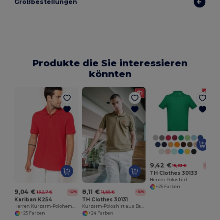
Großbestellungen
Produkte die Sie interessieren
könnten
9,42 €
15,33 €
-39%
TH Clothes 30133
Herren Poloshirt
+25 Farben
9,04 €
8,11 €
13,27 €
11,65 €
-32%
-30%
Kariban K254
TH Clothes 30131
Herren Kurzarm-Polohemd. Baumwollpiqué
Kurzarm-Poloshirt aus Baumwolle für Herren
+25 Farben
+24 Farben