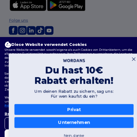
Folge uns
2026. Alle Rechte vorbehalten
Diese Website verwendet Cookies
Allgemeine Geschäftsbedingungen
|
Personalisierungsrichtlinien
|
Unsere Website verwendet sowohl eigene als auch Cookies von Drittanbietern, um die
allgemeine Funktionalität zu verbessern, Ihre Präferenzen zu speichern, die Leistung
Datenschutzbestimmungen
|
Cookie-Richtlinie
|
Site Map
der Website zu analysieren und ein reibungsloses und personalisiertes Surferlebnis
zu gewährleisten, einschließlich maßgeschneidertem Inhalt, optimierten
Interaktionen mit unserer Website und Werbung.
Du hast 10€
Sie können Ihre Cookie-Einstellungen jederzeit verwalten. Essenzielle Cookies, die für
Rabatt erhalten!
das Funktionieren der Website erforderlich sind, können nicht deaktiviert werden, da
sie für den korrekten Betrieb der Website erforderlich sind. Sie können jedoch wählen,
ob Sie andere Arten von Cookies, wie diejenigen, die für Personalisierung, Analyse und
Zielgruppenansprache verwendet werden, zulassen oder blockieren möchten.
Um deinen Rabatt zu sichern, sag uns:
Für wen kaufst du ein?
Weitere Informationen darüber, wie wir Cookies verwenden, wie Sie diese kontrollieren
und über Cookies von Drittanbietern, finden Sie in unserer
Cookies Policy
und
Privacy Policy
.
Privat
👋
Hallo
Bewertungspräferenzen
Wenn Sie Fragen oder
Bedenken haben, können Sie
Unternehmen
Nur notwendige zulassen
uns jederzeit kontaktieren.
Unser Chatbot ist hier, um
Nein, danke
Alle zulassen
Ihnen zu helfen.