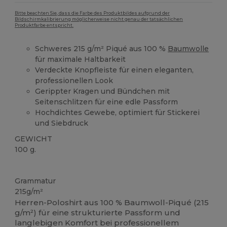
Bitte beachten Sie, dass die Farbe des Produktbildes aufgrund der
Bildschirmkalibrierung möglicherweise nicht genau der tatsächlichen
Produktfarbe entspricht.
Schweres 215 g/m² Piqué aus 100 %
Baumwolle
für maximale Haltbarkeit
Verdeckte Knopfleiste für einen eleganten,
professionellen Look
Gerippter Kragen und Bündchen mit
Seitenschlitzen für eine edle Passform
Hochdichtes Gewebe, optimiert für Stickerei
und Siebdruck
GEWICHT
100 g.
Hoher Bestand
Grammatur
215g/m²
Herren-Poloshirt aus 100 % Baumwoll-Piqué (215
g/m²) für eine strukturierte Passform und
langlebigen Komfort bei professionellem