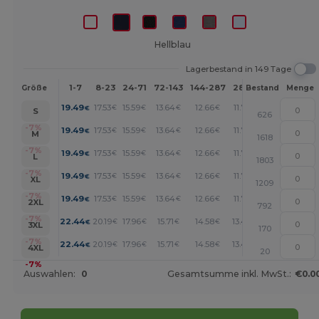
Hellblau
Lagerbestand in 149 Tage
1-7
8-23
24-71
72-143
144-287
288 +
Mehr
Größe
Bestand
Menge
+
19.49
17.53
15.59
13.64
12.66
11.70
€
€
€
€
€
€
S
626
+
-7%
19.49
17.53
15.59
13.64
12.66
11.70
€
€
€
€
€
€
M
1618
+
-7%
19.49
17.53
15.59
13.64
12.66
11.70
€
€
€
€
€
€
L
1803
+
-7%
19.49
17.53
15.59
13.64
12.66
11.70
€
€
€
€
€
€
XL
1209
+
-7%
19.49
17.53
15.59
13.64
12.66
11.70
€
€
€
€
€
€
2XL
792
+
-7%
22.44
20.19
17.96
15.71
14.58
13.46
€
€
€
€
€
€
3XL
170
+
-7%
22.44
20.19
17.96
15.71
14.58
13.46
€
€
€
€
€
€
4XL
20
-7%
Auswahlen:
0
Gesamtsumme inkl. MwSt.:
€0.0