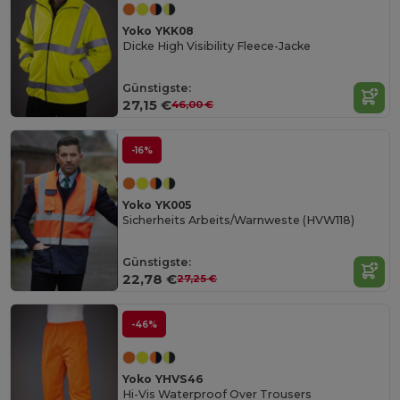
Yoko YKK08
Dicke High Visibility Fleece-Jacke
Günstigste:
27,15 €
46,00 €
-16%
Yoko YK005
Sicherheits Arbeits/Warnweste (HVW118)
Günstigste:
22,78 €
27,25 €
-46%
Yoko YHVS46
Hi-Vis Waterproof Over Trousers