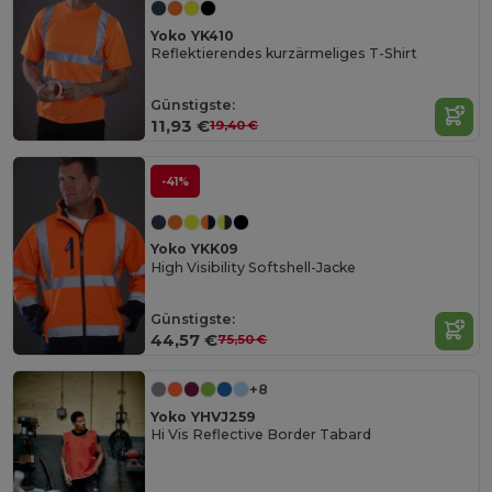
Yoko YK410
Reflektierendes kurzärmeliges T-Shirt
Günstigste:
11,93 €
19,40 €
-41%
Yoko YKK09
High Visibility Softshell-Jacke
Günstigste:
44,57 €
75,50 €
+8
Yoko YHVJ259
Hi Vis Reflective Border Tabard