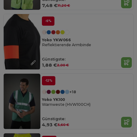
7,48 €
11,20 €
-6%
Yoko YKW066
Reflektierende Armbinde
Günstigste:
1,88 €
2,00 €
-12%
+18
Yoko YK100
Warnweste (HVW100CH)
Günstigste:
4,93 €
5,60 €