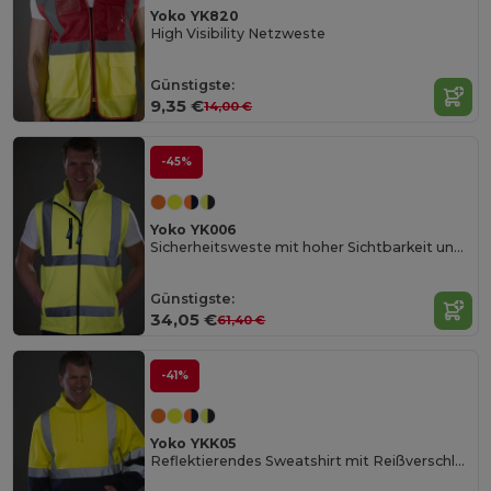
Yoko YK820
High Visibility Netzweste
Günstigste:
9,35 €
14,00 €
-45%
Yoko YK006
Sicherheitsweste mit hoher Sichtbarkeit und Reflexstreifen
Günstigste:
34,05 €
61,40 €
-41%
Yoko YKK05
Reflektierendes Sweatshirt mit Reißverschluss-Kragen