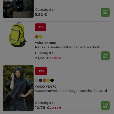
Günstigste:
5,52 €
-41%
Yoko YK8001
Reflektierendes T-Shirt mit V-Ausschnitt
Günstigste:
21,69 €
36,80 €
-39%
YOKO YK470
Wasserabweisender Regenponcho für Outdoor-Aktivitäten
Günstigste:
12,78 €
20,80 €