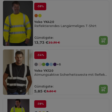
-38%
Yoko YK420
Reflektierendes Langärmeliges T-Shirt
Günstigste:
13,73 €
22,30 €
-34%
+6
Yoko YK120
Atmungsaktive Sicherheitsweste mit Reflektorstreifen
Günstigste:
5,85 €
8,80 €
-38%