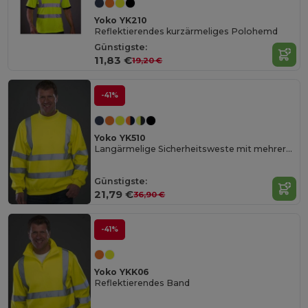
Yoko YK210
Reflektierendes kurzärmeliges Polohemd
Günstigste:
11,83 €
19,20 €
-41%
Yoko YK510
Langärmelige Sicherheitsweste mit mehreren Taschen
Günstigste:
21,79 €
36,90 €
-41%
Yoko YKK06
Reflektierendes Band