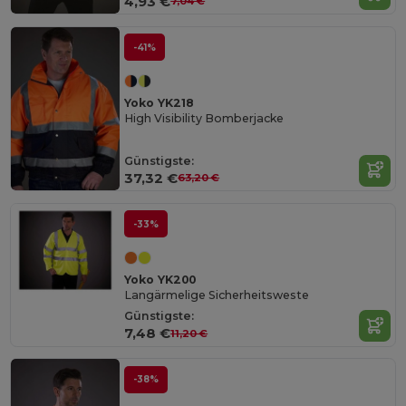
4,93 €
7,04 €
-41%
Yoko YK218
High Visibility Bomberjacke
Günstigste:
37,32 €
63,20 €
-33%
Yoko YK200
Langärmelige Sicherheitsweste
Günstigste:
7,48 €
11,20 €
-38%