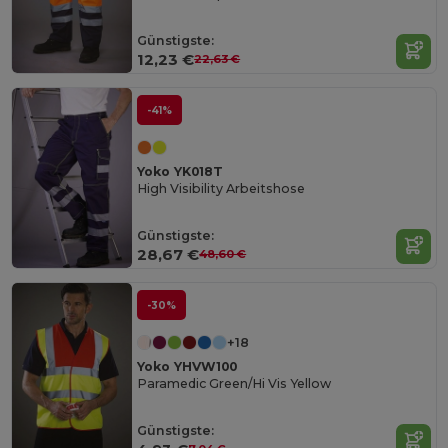
Günstigste:
12,23 €
22,63 €
-41%
Yoko YK018T
High Visibility Arbeitshose
Günstigste:
28,67 €
48,60 €
-30%
+18
Yoko YHVW100
Paramedic Green/Hi Vis Yellow
Günstigste: