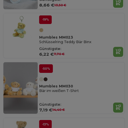
8,66 €
13,50 €
-19%
Mumbles MM023
Schlüsselring Teddy Bär Binx
Günstigste:
6,22 €
7,70 €
-50%
Mumbles MM030
Bär im weißen T-Shirt
Günstigste:
7,19 €
14,40 €
-13%