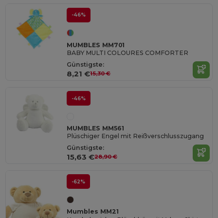
-46%
MUMBLES MM701
BABY MULTI COLOURES COMFORTER
Günstigste:
8,21 €
15,30 €
-46%
MUMBLES MM561
Plüschiger Engel mit Reißverschlusszugang
Günstigste:
15,63 €
28,90 €
-62%
Mumbles MM21