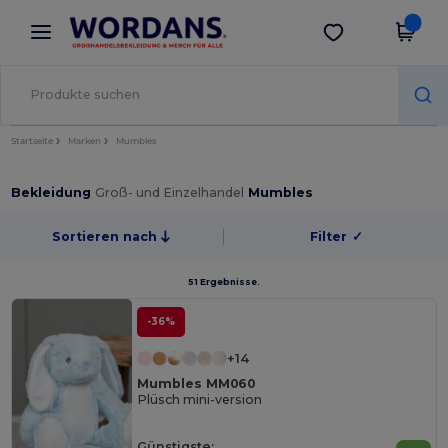
×
Wordans App
App holen
Bessere Preise in der App!
Startseite
Marken
Mumbles
Bekleidung
Groß- und Einzelhandel
Mumbles
Sortieren nach
Filter
✓
51 Ergebnisse.
-36%
+14
Mumbles MM060
Plüsch mini-version
Günstigste: