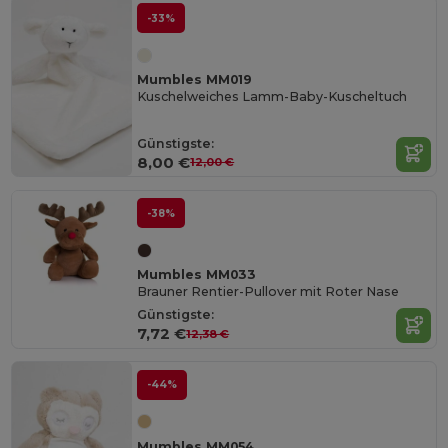
-33%
Mumbles MM019
Kuschelweiches Lamm-Baby-Kuscheltuch
Günstigste:
8,00 €
12,00 €
-38%
Mumbles MM033
Brauner Rentier-Pullover mit Roter Nase
Günstigste:
7,72 €
12,38 €
-44%
Mumbles MM054