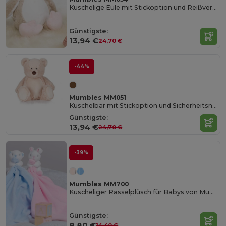
Kuschelige Eule mit Stickoption und Reißverschluss
Günstigste:
13,94 €
24,70 €
-44%
Mumbles MM051
Kuschelbär mit Stickoption und Sicherheitsnorm
Günstigste:
13,94 €
24,70 €
-39%
Mumbles MM700
Kuscheliger Rasselplüsch für Babys von Mumbles
Günstigste:
8,80 €
14,40 €