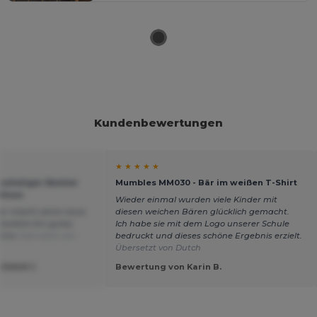
Kundenbewertungen
★ ★ ★ ★ ★
cheliger Rentier
Mumbles MM030 - Bär im weißen T-Shirt
hluss
Wieder einmal wurden viele Kinder mit
ier macht seine neue,
diesen weichen Bären glücklich gemacht.
lücklich.Ein gutes
Ich habe sie mit dem Logo unserer Schule
ltnis
Übersetzt von
bedruckt und dieses schöne Ergebnis erzielt.
Übersetzt von Dutch
SZMAN J.
Bewertung von Karin B.