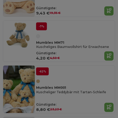
Günstigste:
9,43 €
19,35 €
-7%
Mumbles MM71
Kuscheliges Baumwollshirt für Erwachsene
Günstigste:
4,20 €
4,50 €
-62%
Mumbles MM001
Kuscheliger Teddybär mit Tartan-Schleife
Günstigste:
8,80 €
23,23 €