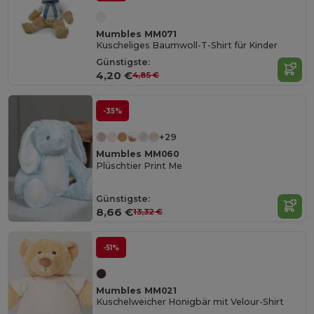
Mumbles MM071
Kuscheliges Baumwoll-T-Shirt für Kinder
Günstigste:
4,20 €
4,85 €
-35%
+29
Mumbles MM060
Plüschtier Print Me
Günstigste:
8,66 €
13,32 €
-51%
Mumbles MM021
Kuschelweicher Honigbär mit Velour-Shirt