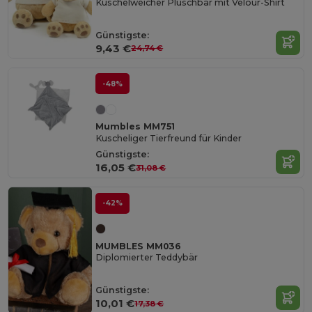
Kuschelweicher Plüschbär mit Velour-Shirt
Günstigste:
9,43 €
24,74 €
-48%
Mumbles MM751
Kuscheliger Tierfreund für Kinder
Günstigste:
16,05 €
31,08 €
-42%
MUMBLES MM036
Diplomierter Teddybär
Günstigste:
10,01 €
17,38 €