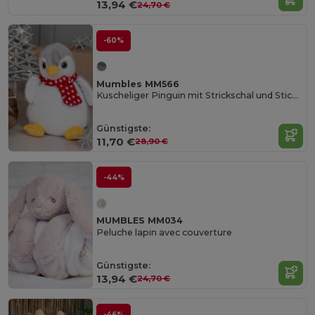
13,94 €
24,70 €
-60%
Mumbles MM566
Kuscheliger Pinguin mit Strickschal und Stickfläche
Günstigste:
11,70 €
28,90 €
-44%
MUMBLES MM034
Peluche lapin avec couverture
Günstigste:
13,94 €
24,70 €
-46%