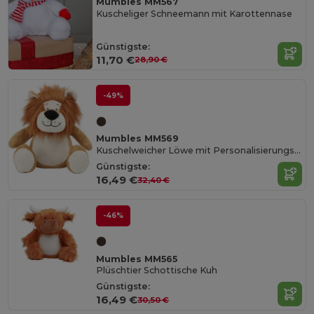
Mumbles MM567
Kuscheliger Schneemann mit Karottennase
Günstigste:
11,70 €
28,90 €
-49%
Mumbles MM569
Kuschelweicher Löwe mit Personalisierungsoption
Günstigste:
16,49 €
32,40 €
-46%
Mumbles MM565
Plüschtier Schottische Kuh
Günstigste:
16,49 €
30,50 €