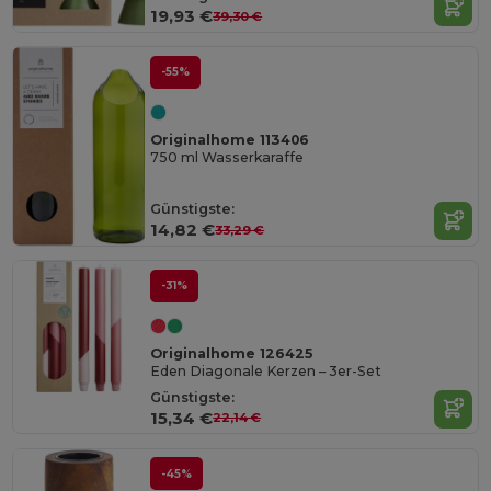
19,93 €
39,30 €
-55%
Originalhome 113406
750 ml Wasserkaraffe
Günstigste:
14,82 €
33,29 €
-31%
Originalhome 126425
Eden Diagonale Kerzen – 3er-Set
Günstigste:
15,34 €
22,14 €
-45%