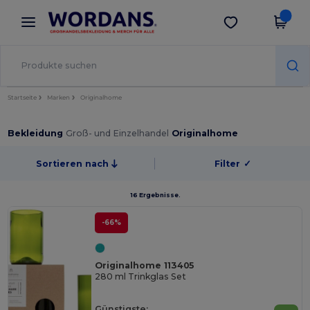
×
Wordans App
App holen
Bessere Preise in der App!
Startseite
Marken
Originalhome
Bekleidung
Groß- und Einzelhandel
Originalhome
Sortieren nach
Filter
✓
16 Ergebnisse.
-66%
Originalhome 113405
280 ml Trinkglas Set
Günstigste: