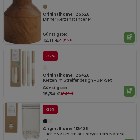
Originalhome 126326
Dinner Kerzenständer M
Günstigste:
12,11 €
21,88 €
-27%
Originalhome 126426
Kerzen im Streifendesign – 3er-Set
Günstigste:
15,34 €
21,14 €
-26%
Originalhome 113425
Tuch 85 × 175 cm aus recyceltem Material