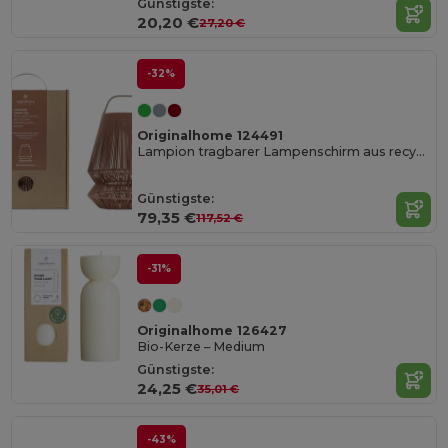
Günstigste:
20,20 €
27,20 €
-32%
Originalhome 124491
Lampion tragbarer Lampenschirm aus recyceltem Material
Günstigste:
79,35 €
117,52 €
-31%
Originalhome 126427
Bio-Kerze – Medium
Günstigste:
24,25 €
35,01 €
-43%