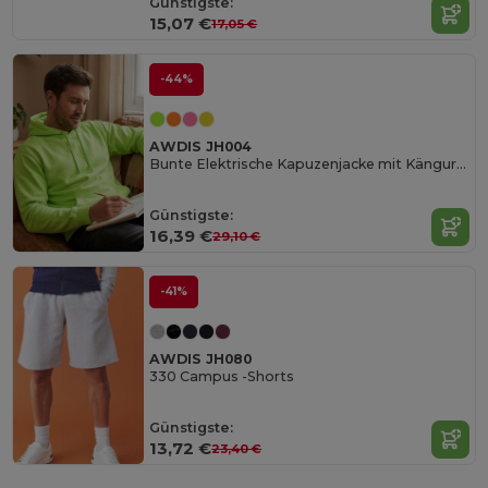
Günstigste:
15,07 €
17,05 €
-44%
AWDIS JH004
Bunte Elektrische Kapuzenjacke mit Kängurutasche
Günstigste:
16,39 €
29,10 €
-41%
AWDIS JH080
330 Campus -Shorts
Günstigste:
13,72 €
23,40 €