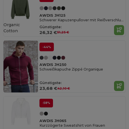
AWDIS JH125
Schwerer Kapuzenpullover mit Reißverschluss
Organic
Günstigste:
Cotton
26,32 €
51,25 €
-44%
AWDIS JH250
Schweißkapuche Zippé Organique
Günstigste:
23,68 €
42,10 €
-58%
AWDIS JH065
Kurzzögerte Sweatshirt von Frauen