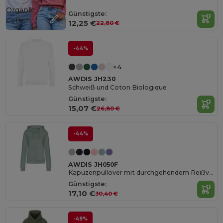
Organic
Günstigste:
Cotton
12,25 €
22,80 €
-44%
+4
AWDIS JH230
Schweiß und Coton Biologique
Günstigste:
15,07 €
26,80 €
-44%
AWDIS JH050F
Kapuzenpullover mit durchgehendem Reißverschluss
Günstigste:
17,10 €
30,40 €
-49%