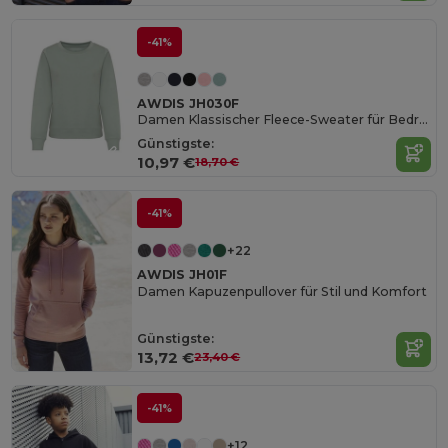
-41%
AWDIS JH030F
Damen Klassischer Fleece-Sweater für Bedruckung
Günstigste:
10,97 €
18,70 €
-41%
+22
AWDIS JH01F
Damen Kapuzenpullover für Stil und Komfort
Günstigste:
13,72 €
23,40 €
-41%
+12