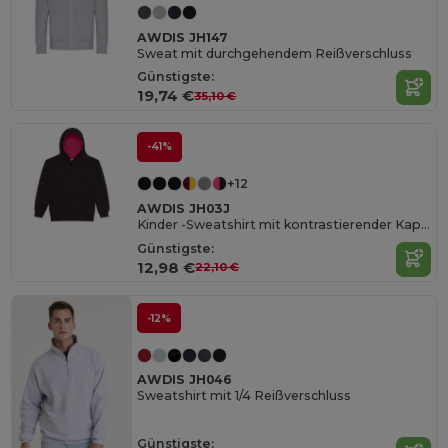
AWDIS JH147
Sweat mit durchgehendem Reißverschluss
Günstigste:
19,74 €
35,10 €
-41%
+12
AWDIS JH03J
Kinder -Sweatshirt mit kontrastierender Kapuze
Günstigste:
12,98 €
22,10 €
-12%
AWDIS JH046
Sweatshirt mit 1/4 Reißverschluss
Günstigste: