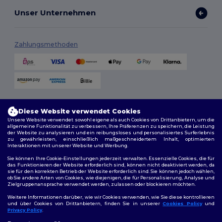
Unser Unternehmen
Zahlungsmethoden
Versandmethoden
Diese Website verwendet Cookies
Unsere Website verwendet sowohl eigene als auch Cookies von Drittanbietern, um die
allgemeine Funktionalität zu verbessern, Ihre Präferenzen zu speichern, die Leistung
der Website zu analysieren und ein reibungsloses und personalisiertes Surferlebnis
zu gewährleisten, einschließlich maßgeschneidertem Inhalt, optimierten
Interaktionen mit unserer Website und Werbung.
Sie können Ihre Cookie-Einstellungen jederzeit verwalten. Essenzielle Cookies, die für
das Funktionieren der Website erforderlich sind, können nicht deaktiviert werden, da
sie für den korrekten Betrieb der Website erforderlich sind. Sie können jedoch wählen,
Folge uns
ob Sie andere Arten von Cookies, wie diejenigen, die für Personalisierung, Analyse und
Zielgruppenansprache verwendet werden, zulassen oder blockieren möchten.
Weitere Informationen darüber, wie wir Cookies verwenden, wie Sie diese kontrollieren
und über Cookies von Drittanbietern, finden Sie in unserer
Cookies Policy
und
Privacy Policy
.
2026. Alle Rechte vorbehalten
👋
Hallo