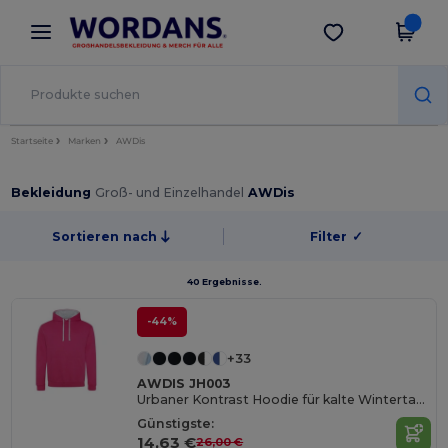
×
Wordans App
App holen
Bessere Preise in der App!
Startseite
Marken
AWDis
Bekleidung
Groß- und Einzelhandel
AWDis
Sortieren nach
Filter
✓
40 Ergebnisse.
-44%
+33
AWDIS JH003
Urbaner Kontrast Hoodie für kalte Wintertage
Günstigste:
14,63 €
26,00 €