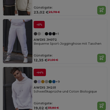
Günstigste:
23,02 €
25,78 €
-41%
+1
AWDIS JH072
Bequeme Sport-Jogginghose mit Taschen
Organic
Günstigste:
Cotton
12,35 €
21,00 €
-44%
+9
AWDIS JH201
Schweißkaprüche und Coton Biologique
Günstigste:
19,02 €
33,80 €