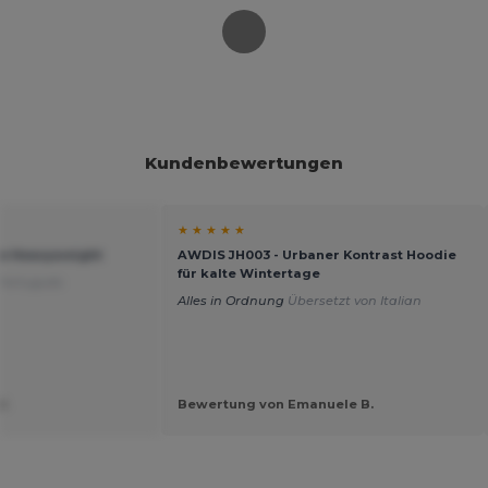
Kundenbewertungen
★ ★ ★ ★ ★
ie Heavyweight
AWDIS JH003 - Urbaner Kontrast Hoodie
für kalte Wintertage
 Português
Alles in Ordnung
Übersetzt von Italian
V.
Bewertung von Emanuele B.