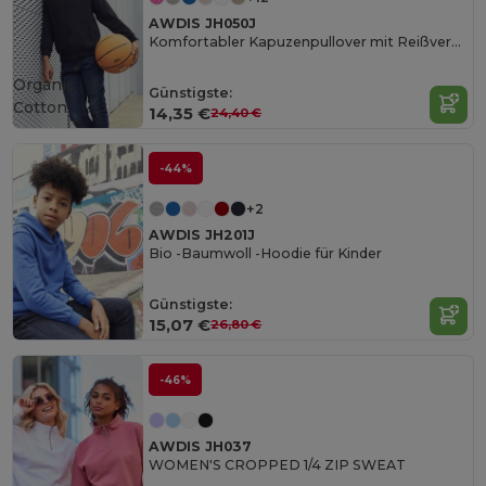
AWDIS JH050J
Komfortabler Kapuzenpullover mit Reißverschluss
Organic
Günstigste:
Cotton
14,35 €
24,40 €
-44%
+2
AWDIS JH201J
Bio -Baumwoll -Hoodie für Kinder
Günstigste:
15,07 €
26,80 €
-46%
AWDIS JH037
WOMEN'S CROPPED 1/4 ZIP SWEAT