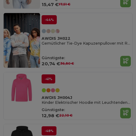
15,47 €
17,51 €
-44%
AWDIS JH022
Gemütlicher Tie-Dye Kapuzenpullover mit Reißverschluss
Günstigste:
20,74 €
36,80 €
-41%
AWDIS JH004J
Kinder Elektrischer Hoodie mit Leuchtenden Farben
Günstigste:
12,98 €
22,10 €
-48%