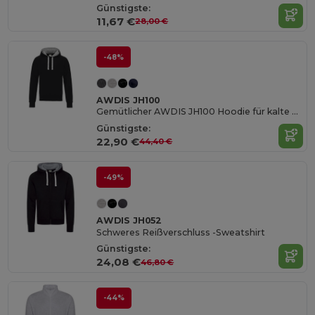
Günstigste:
11,67 €
28,00 €
-48%
AWDIS JH100
Gemütlicher AWDIS JH100 Hoodie für kalte Tage
Günstigste:
22,90 €
44,40 €
-49%
AWDIS JH052
Schweres Reißverschluss -Sweatshirt
Günstigste:
24,08 €
46,80 €
-44%