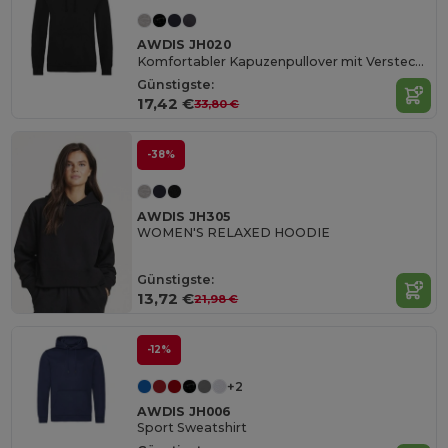
AWDIS JH020
Komfortabler Kapuzenpullover mit Versteckten Taschen
Günstigste:
17,42 €
33,80 €
-38%
AWDIS JH305
WOMEN'S RELAXED HOODIE
Günstigste:
13,72 €
21,98 €
-12%
+2
AWDIS JH006
Sport Sweatshirt