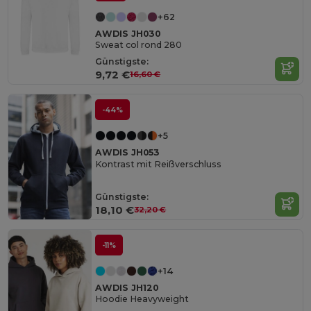
+62
AWDIS JH030
Sweat col rond 280
Günstigste:
9,72 €
16,60 €
-44%
+5
AWDIS JH053
Kontrast mit Reißverschluss
Günstigste:
18,10 €
32,20 €
-11%
+14
AWDIS JH120
Hoodie Heavyweight