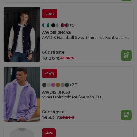
-44%
+9
AWDIS JH043
AWDIS Baseball Sweatshirt mit Kontrastärmeln
Günstigste:
18,26 €
32,40 €
-44%
+27
AWDIS JH050
Sweatshirt mit Reißverschluss
Günstigste:
16,42 €
29,20 €
-41%