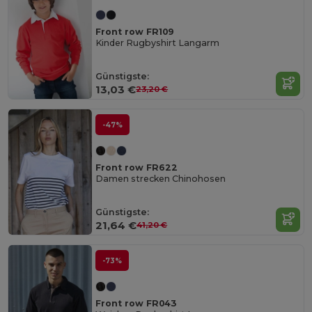
Front row FR109
Kinder Rugbyshirt Langarm
Günstigste:
13,03 €
23,20 €
-47%
Front row FR622
Damen strecken Chinohosen
Günstigste:
21,64 €
41,20 €
-73%
Front row FR043