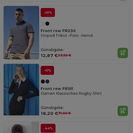
-45%
Front row FR230
Striped Trikot -Polo -Hemd
Günstigste:
12,87 €
23,50 €
-41%
Front row FR101
Damen Klassisches Rugby-Shirt
Günstigste:
18,20 €
31,00 €
-44%