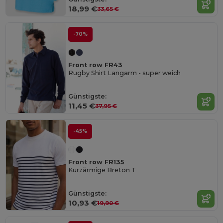
18,99 €
33,65 €
-70%
Front row FR43
Rugby Shirt Langarm - super weich
Günstigste:
11,45 €
37,95 €
-45%
Front row FR135
Kurzärmige Breton T
Günstigste:
10,93 €
19,90 €