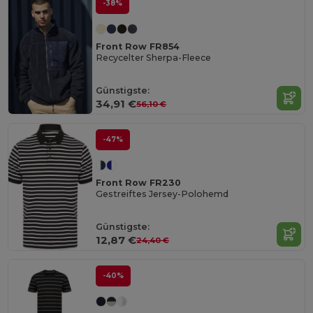
-38%
Front Row FR854
Recycelter Sherpa-Fleece
Günstigste:
34,91 €
56,10 €
-47%
Front Row FR230
Gestreiftes Jersey-Polohemd
Günstigste:
12,87 €
24,40 €
-40%