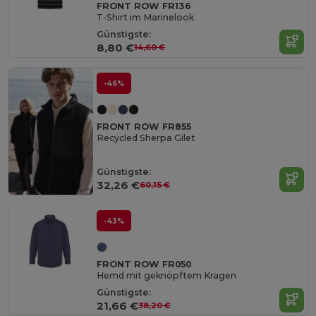
FRONT ROW FR136
T-Shirt im Marinelook
Günstigste:
8,80 €
14,60 €
-46%
FRONT ROW FR855
Recycled Sherpa Gilet
Günstigste:
32,26 €
60,15 €
-43%
FRONT ROW FR050
Hemd mit geknöpftem Kragen
Günstigste:
21,66 €
38,20 €