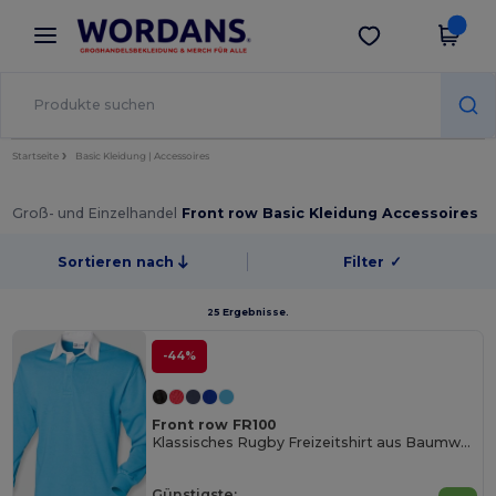
×
Wordans App
App holen
Bessere Preise in der App!
Startseite
Basic Kleidung | Accessoires
Groß- und Einzelhandel
Front row Basic Kleidung Accessoires
Sortieren nach
Filter
✓
25 Ergebnisse.
-44%
Front row FR100
Klassisches Rugby Freizeitshirt aus Baumwolle
Günstigste: