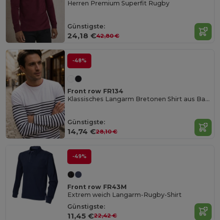
Herren Premium Superfit Rugby
Günstigste:
24,18 €
42,80 €
-48%
Front row FR134
Klassisches Langarm Bretonen Shirt aus Baumwolle
Günstigste:
14,74 €
28,10 €
-49%
Front row FR43M
Extrem weich Langarm-Rugby-Shirt
Günstigste:
11,45 €
22,42 €