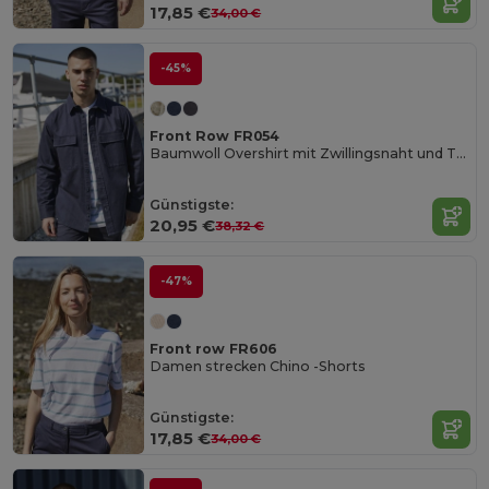
17,85 €
34,00 €
-45%
Front Row FR054
Baumwoll Overshirt mit Zwillingsnaht und Taschen
Günstigste:
20,95 €
38,32 €
-47%
Front row FR606
Damen strecken Chino -Shorts
Günstigste:
17,85 €
34,00 €