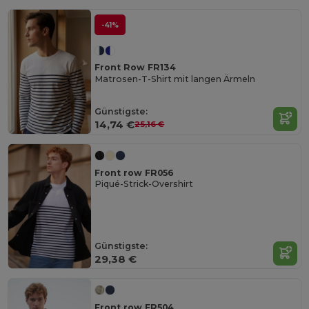
-41%
Front Row FR134
Matrosen-T-Shirt mit langen Ärmeln
Günstigste:
14,74 €
25,16 €
Front row FR056
Piqué-Strick-Overshirt
Günstigste:
29,38 €
Front row FR504