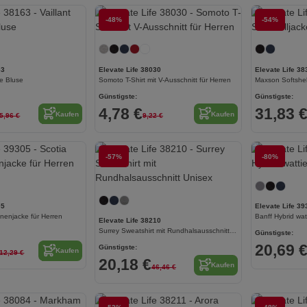
Jetzt konfigurieren!
-48%
Jetzt konfigurieren!
-54%
63
Elevate Life 38030
Elevate Life 38
ge Bluse
Somoto T-Shirt mit V-Ausschnitt für Herren
Maxson Softshell
Günstigste:
Günstigste:
4,78 €
31,83 
Kaufen
Kaufen
5,96 €
9,22 €
Jetzt konfigurieren!
-57%
-80%
Jetzt konfigurieren!
05
Elevate Life 39
unenjacke für Herren
Banff Hybrid wat
Elevate Life 38210
Surrey Sweatshirt mit Rundhalsausschnitt Unisex
Günstigste:
20,69 
Günstigste:
Kaufen
12,29 €
20,18 €
Kaufen
46,46 €