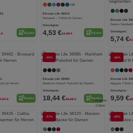
+16
053
Elevate Life 38012
Nanaimo – T-Shirt für Damen
Elevate Life 38
Darton Sandwic
Günstigste:
4,53 €
Günstigste:
Kaufen
Kaufen
9 €
11,34 €
5,74 €
6,
-50%
Jetzt konfigurieren!
-48%
82
Elevate Life 38085
Elevate Life 39
cke für Herren
Markham Stretch Poloshirt für Damen
Niagara T-Shirt c
Günstigste:
Günstigste:
18,44 €
9,59 €
Kaufen
Kaufen
7,67 €
36,65 €
18
Organic
Cotton
Jetzt konfigurieren!
-91%
Jetzt konfigurieren!
-48%