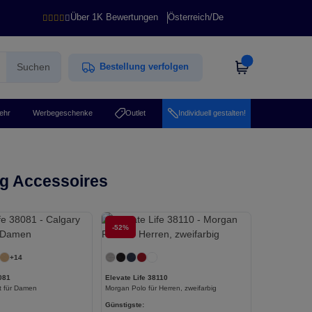
Über 1K Bewertungen
Österreich
/
De
Suchen
Bestellung verfolgen
ehr
Werbegeschenke
Outlet
Individuell gestalten!
ng Accessoires
Jetzt konfigurieren!
-52%
Jetzt konfigurieren!
+14
081
Elevate Life 38110
rt für Damen
Morgan Polo für Herren, zweifarbig
Günstigste: