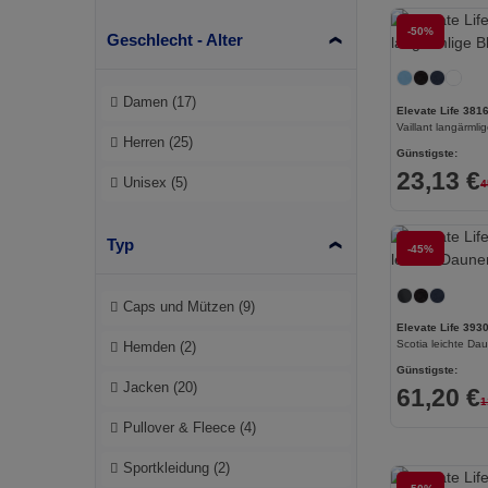
-50%
Geschlecht - Alter
Damen
(17)
Elevate Life 381
Vaillant langärmli
Herren
(25)
Günstigste:
23,13 €
Unisex
(5)
4
Typ
-45%
Caps und Mützen
(9)
Elevate Life 393
Scotia leichte Da
Hemden
(2)
Günstigste:
Jacken
(20)
61,20 €
1
Pullover & Fleece
(4)
Sportkleidung
(2)