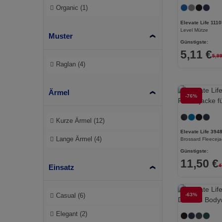
Organic
(1)
B&C
(209)
Elevate Life 111
Level Mütze
Muster
B&C DNM
(1)
Günstigste:
5,11 €
B&C Pro
(12)
5,9
Raglan
(4)
Babybugz
(25)
Bag Base
(158)
Ärmel
-76%
Bagbase
(42)
Kurze Ärmel
(12)
Barents
(9)
Elevate Life 394
Lange Ärmel
(4)
Brossard Fleeceja
Bata Industrials
(12)
Günstigste:
11,50 €
Beechfield
(358)
4
Einsatz
Bella+Canvas
(29)
-63%
Casual
(6)
Black&Match
(20)
Elegant
(2)
Branve
(7)