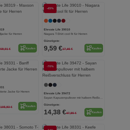
Jetzt konfigurieren!
-45%
Jetzt konfigurieren!
319
Elevate Life 39010
jacke für Herren
Niagara T-Shirt cool fit für Herren
Günstigste:
€
9,59 €
Kaufen
Kaufen
69,01 €
17,46 €
Jetzt konfigurieren!
-70%
Jetzt konfigurieren!
331
tierte Jacke für Herren
Elevate Life 39472
Sayan Kapuzenpullover mit halbem Reißverschluss für Herren
€
Günstigste:
Kaufen
105,93 €
14,38 €
Kaufen
47,85 €