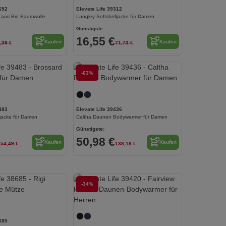
652
Elevate Life 39312
e aus Bio Baumwolle
Langley Softshelljacke für Damen
Günstigste:
16,55 €
Kaufen
Kaufen
,39 €
71,73 €
-63%
Jetzt konfigurieren!
483
Elevate Life 39436
jacke für Damen
Caltha Daunen Bodywarmer für Damen
Günstigste:
€
50,98 €
Kaufen
Kaufen
54,49 €
138,18 €
-34%
Jetzt konfigurieren!
685