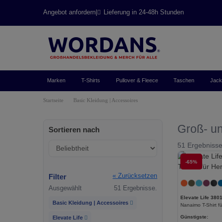
Angebot anfordern
|
Lieferung in 24-48h Stunden
Marken
T-Shirts
Pullover & Fleece
Taschen
Jac
Startseite
Basic Kleidung | Accessoires
Groß- un
Sortieren nach
51 Ergebnisse
-65%
Filter
« Zurücksetzen
Ausgewählt
51 Ergebnisse.
Elevate Life 380
Basic Kleidung | Accessoires
Nanaimo T-Shirt f
Günstigste:
Elevate Life