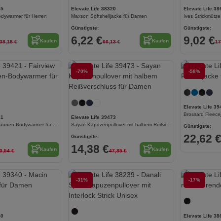
35
Elevate Life 38320
Elevate Life 38
dywarmer für Herren
Maxson Softshelljacke für Damen
Ives Strickmütz
Günstigste:
Günstigste:
6,22 €
9,02 €
Kaufen
Kaufen
38,18 €
66,13 €
17
-70%
-58%
Jetzt konfigurieren!
Jetzt konfigurieren!
Elevate Life 39
Brossard Fleece
21
Elevate Life 39473
Fairview leichter Daunen-Bodywarmer für Damen
Sayan Kapuzenpullover mit halbem Reißverschluss für Damen
Günstigste:
22,62 
Günstigste:
14,38 €
Kaufen
Kaufen
0,54 €
47,85 €
Jetzt konfigurieren!
-31%
-17%
Jetzt konfigurieren!
40
Elevate Life 38