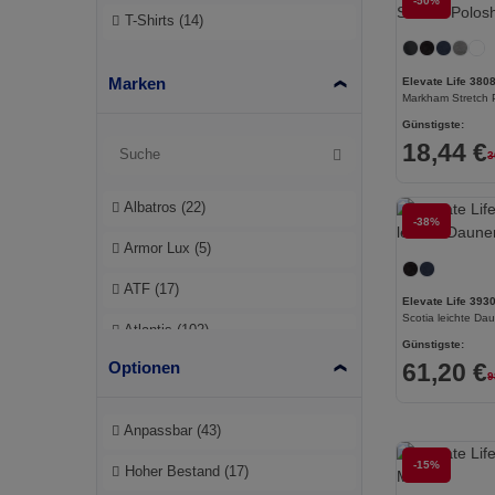
-50%
T-Shirts
(14)
Marken
Elevate Life 380
Markham Stretch P
Günstigste:
18,44 €
3
Albatros
(22)
-38%
Armor Lux
(5)
ATF
(17)
Elevate Life 393
Scotia leichte Da
Atlantis
(102)
Günstigste:
Optionen
61,20 €
Atlantis Headwear
(75)
9
AWDis
(40)
Anpassbar
(43)
AWDis Just Hoods
(24)
-15%
Hoher Bestand
(17)
AWDis So Denim
(10)