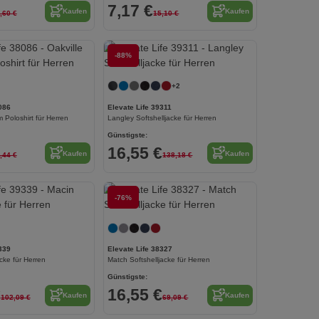
7,17 €
Kaufen
Kaufen
,60 €
15,10 €
Jetzt konfigurieren!
-88%
Jetzt konfigurieren!
+2
086
Elevate Life 39311
 Poloshirt für Herren
Langley Softshelljacke für Herren
Günstigste:
16,55 €
Kaufen
Kaufen
,44 €
138,18 €
Jetzt konfigurieren!
-76%
Jetzt konfigurieren!
339
Elevate Life 38327
ke für Herren
Match Softshelljacke für Herren
Günstigste:
€
16,55 €
Kaufen
Kaufen
102,09 €
69,09 €