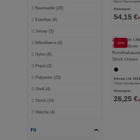
Macin Daunenjac
Baumwolle
(20)
Dickies Medical
(2)
Günstigste:
54,15 €
9
Elasthan
(8)
Digital Transfer
(2)
Jersey
(3)
Ecologie
(8)
Mikrofleece
(4)
-37%
Egotier
(158)
Nylon
(8)
EgotierPro
(18)
Piqué
(2)
Elevate
(7)
Polyester
(23)
Elevate Essentials
(34)
Elevate Life 382
Shell
(4)
Elevate Life
(51)
Günstigste:
26,25 €
4
Strick
(24)
Elevate NXT
(28)
Weiche
(4)
Estex
(16)
Et si on l'appelait Francis
(3)
Fit
EXCD by Promodoro
(5)