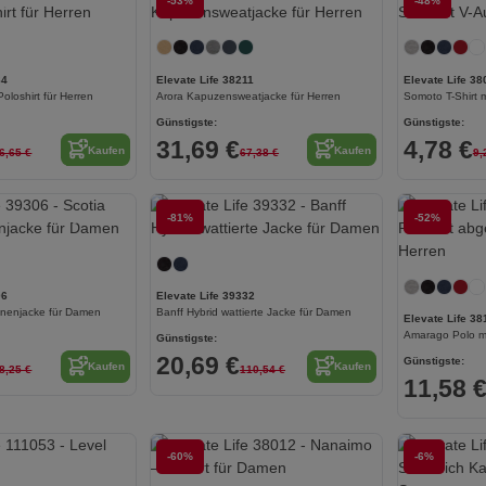
Jetzt konfigurieren!
-53%
Jetzt konfigurieren!
-48%
84
Elevate Life 38211
Elevate Life 38
oloshirt für Herren
Arora Kapuzensweatjacke für Herren
Somoto T-Shirt m
Günstigste:
Günstigste:
31,69 €
4,78 €
Kaufen
Kaufen
6,65 €
67,38 €
9,
Jetzt konfigurieren!
-81%
Jetzt konfigurieren!
-52%
06
Elevate Life 39332
unenjacke für Damen
Banff Hybrid wattierte Jacke für Damen
Elevate Life 38
Günstigste:
20,69 €
Günstigste:
Kaufen
Kaufen
8,25 €
110,54 €
11,58 
-60%
Jetzt konfigurieren!
-6%