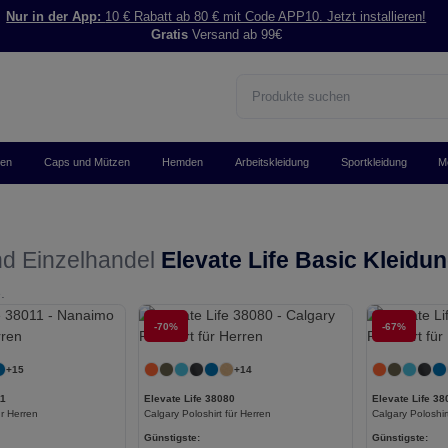
Nur in der App:
10 € Rabatt ab 80 € mit Code APP10. Jetzt installieren!
Gratis
Versand ab 99€
ken
Caps und Mützen
Hemden
Arbeitskleidung
Sportkleidung
M
d Einzelhandel
Elevate Life Basic Kleidu
.
Jetzt konfigurieren!
-70%
Jetzt konfigurieren!
-67%
+15
+14
11
Elevate Life 38080
Elevate Life 38
ür Herren
Calgary Poloshirt für Herren
Calgary Poloshi
Günstigste:
Günstigste: