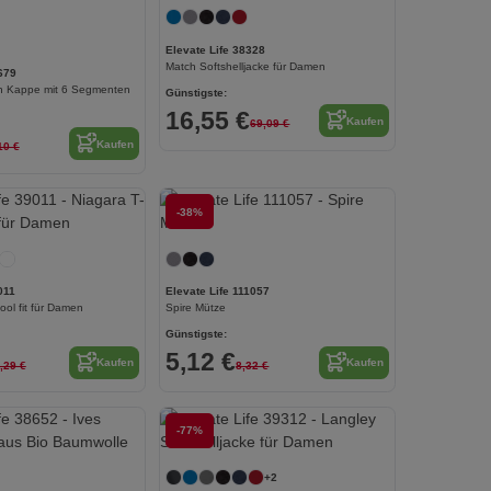
Elevate Life 38328
Match Softshelljacke für Damen
679
h Kappe mit 6 Segmenten
Günstigste:
16,55 €
Kaufen
69,09 €
Kaufen
10 €
Jetzt konfigurieren!
-38%
011
Elevate Life 111057
ool fit für Damen
Spire Mütze
Günstigste:
5,12 €
Kaufen
Kaufen
,29 €
8,32 €
-77%
Jetzt konfigurieren!
+2