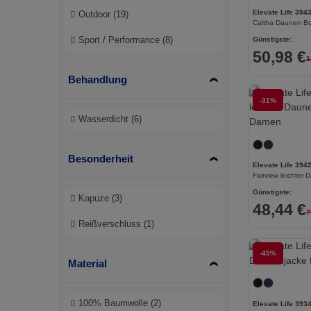
Elevate Life 394
Outdoor
(19)
Brook Taverner
(42)
Caltha Daunen Bo
Günstigste:
Sport / Performance
(8)
Buff
(2)
50,98 €
1
Build Your Brand
(132)
Behandlung
Carhartt
(12)
-31%
Wasserdicht
(6)
Case Logic
(8)
Caterpillar
(2)
Besonderheit
Elevate Life 394
CG International
(3)
Günstigste:
Kapuze
(3)
Cherokee
(1)
48,44 €
7
Reißverschluss
(1)
Clubclass
(20)
Craghoppers
(14)
-45%
Material
Crocs
(3)
100% Baumwolle
(2)
Elevate Life 393
Dickies
(4)