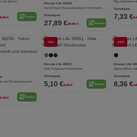
ke für Damen
Rigi reflektiere
Elevate Life 38239
Danali Sport Kapuzenpullover mit Interlock Strick Unisex
Günstigste:
7,33 €
Günstigste:
Kaufen
9,33 €
8,
27,89 €
Kaufen
40,56 €
-38%
-44%
Jetzt konfigurieren!
Elevate Life 38651
Elevate Life 38
Hale Polylana® Strickmütze
Mighty Mütze mi
Günstigste:
Günstigste:
38
Yukon Sportpullover mit Rundhalsausschnitt und Interlock Strick Unisex
5,10 €
8,36 €
Kaufen
8,29 €
14
Kaufen
1,75 €