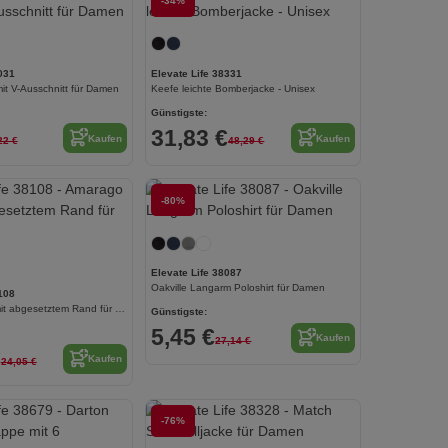
Jetzt konfigurieren!
-34%
Jetzt konfigurieren!
031
Elevate Life 38331
it V-Ausschnitt für Damen
Keefe leichte Bomberjacke - Unisex
Günstigste:
31,83 €
Kaufen
Kaufen
22 €
48,29 €
-80%
Jetzt konfigurieren!
Jetzt konfigurieren!
Elevate Life 38087
Oakville Langarm Poloshirt für Damen
108
Amarago Polo mit abgesetztem Rand für Herren
Günstigste:
5,45 €
Kaufen
27,14 €
€
Kaufen
24,05 €
-76%
Jetzt konfigurieren!
Jetzt konfigurieren!