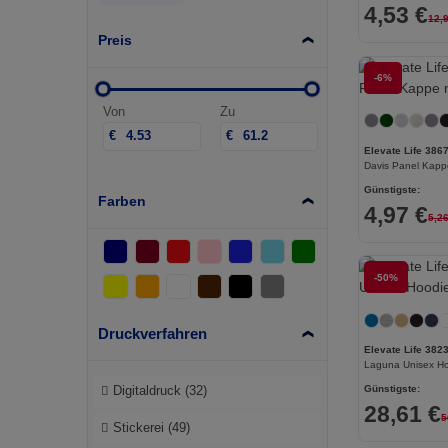
4,53 €
12,
Preis
-6%
Von
Zu
€
€
Elevate Life 386
Davis Panel Kapp
Günstigste:
Farben
4,97 €
5,2
-50%
Druckverfahren
Elevate Life 382
Laguna Unisex H
Günstigste:
Digitaldruck
(32)
28,61 €
5
Stickerei
(49)