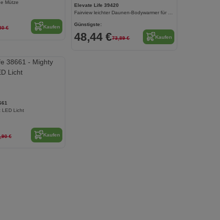
nde Mütze
Elevate Life 39420
Fairview leichter Daunen-Bodywarmer für Herren
Günstigste:
Kaufen
80 €
48,44 €
Kaufen
73,89 €
661
t LED Licht
Kaufen
,90 €