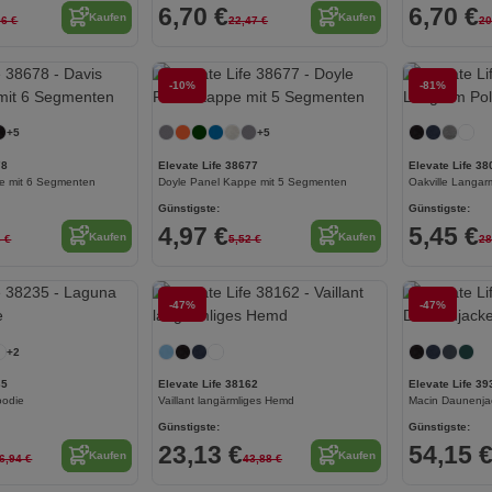
6,70 €
6,70 €
Kaufen
Kaufen
96 €
22,47 €
20
Jetzt konfigurieren!
-10%
Jetzt konfigurieren!
-81%
+5
+5
78
Elevate Life 38677
Elevate Life 38
e mit 6 Segmenten
Doyle Panel Kappe mit 5 Segmenten
Oakville Langarm
Günstigste:
Günstigste:
4,97 €
5,45 €
Kaufen
Kaufen
6 €
5,52 €
28
Jetzt konfigurieren!
-47%
Jetzt konfigurieren!
-47%
+2
35
Elevate Life 38162
Elevate Life 39
oodie
Vaillant langärmliges Hemd
Macin Daunenjac
Günstigste:
Günstigste:
23,13 €
54,15 
Kaufen
Kaufen
6,94 €
43,88 €