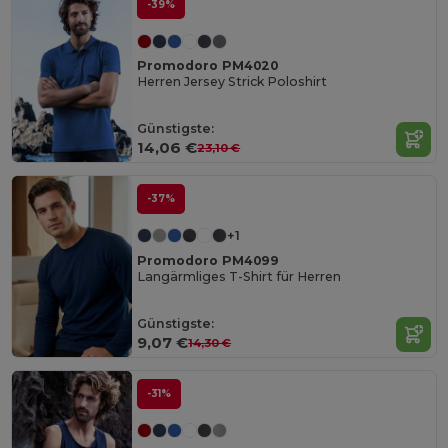
-39%
Promodoro PM4020
Herren Jersey Strick Poloshirt
Günstigste:
14,06 €
23,10 €
-37%
+1
Promodoro PM4099
Langärmliges T-Shirt für Herren
Günstigste:
9,07 €
14,30 €
-31%