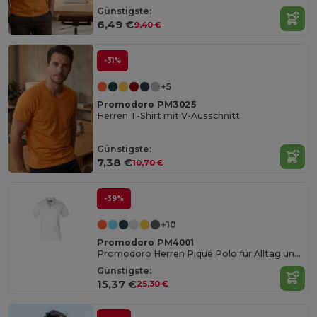
Günstigste:
6,49 €
9,40 €
-31%
+5
Promodoro PM3025
Herren T-Shirt mit V-Ausschnitt
Günstigste:
7,38 €
10,70 €
-39%
+10
Promodoro PM4001
Promodoro Herren Piqué Polo für Alltag und Freizeit
Günstigste:
15,37 €
25,30 €