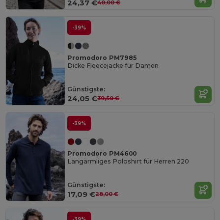
24,37 €
40,00 €
-39%
Promodoro PM7985
Dicke Fleecejacke für Damen
Günstigste:
24,05 €
39,50 €
-39%
Promodoro PM4600
Langärmliges Poloshirt für Herren 220
Günstigste:
17,09 €
28,00 €
-39%