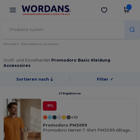
×
Wordans App
App holen
Bessere Preise in der App!
Startseite
Basic Kleidung | Accessoires
Groß- und Einzelhandel
Promodoro Basic Kleidung
Accessoires
Sortieren nach
Filter
✓
27 Ergebnisse.
-31%
+10
Promodoro PM3099
Promodoro Herren T-Shirt PM3099 Alltagsklassiker