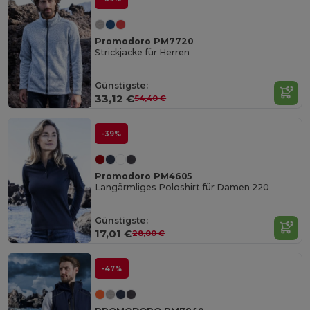
Promodoro PM7720
Strickjacke für Herren
Günstigste:
33,12 €
54,40 €
-39%
Promodoro PM4605
Langärmliges Poloshirt für Damen 220
Günstigste:
17,01 €
28,00 €
-47%