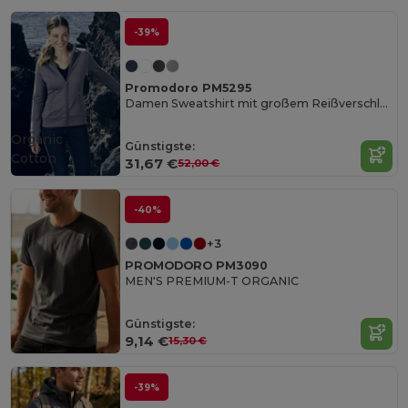
-39%
Promodoro PM5295
Damen Sweatshirt mit großem Reißverschluss
Organic
Günstigste:
Cotton
31,67 €
52,00 €
-40%
+3
PROMODORO PM3090
MEN'S PREMIUM-T ORGANIC
Günstigste:
9,14 €
15,30 €
-39%