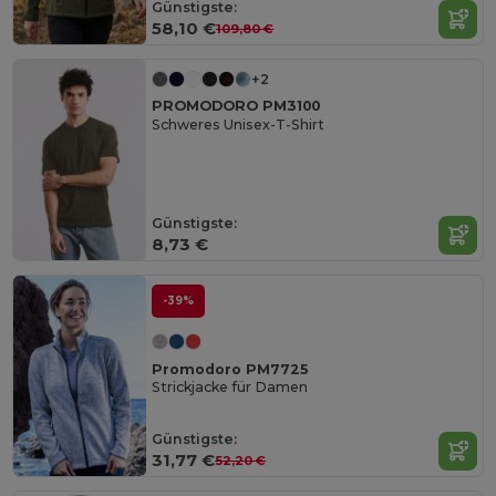
Günstigste:
58,10 €
109,80 €
+2
PROMODORO PM3100
Schweres Unisex-T-Shirt
Günstigste:
8,73 €
-39%
Promodoro PM7725
Strickjacke für Damen
Günstigste:
31,77 €
52,20 €