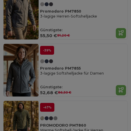
Promodoro PM7850
3-lagige Herren-Softshelljacke
Günstigste:
55,50 €
91,20 €
-39%
Promodoro PM7855
3-lagige Softshelljacke für Damen
Günstigste:
52,68 €
86,50 €
-47%
PROMODORO PM7860
Warme Softshell-Jacke für Herren