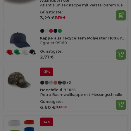
Atlantis AT001
Atlantis Unisex Kappe mit Verstellbarem Klettverschluss
Günstigste:
3,29 €
3,30 €
Kappe aus recyceltem Polyester (100% rPET)
Egotier 99160
Günstigste:
2,71 €
-31%
+2
Beechfield BF655
Retro Baumwollkappe mit Messingschnalle
Günstigste:
6,60 €
9,60 €
-14%