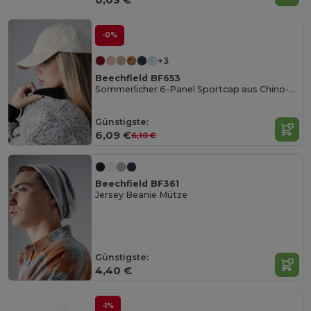
-0%
+3
Beechfield BF653
Sommerlicher 6-Panel Sportcap aus Chino-Baumwolle
Günstigste:
6,09 €
6,10 €
Beechfield BF361
Jersey Beanie Mütze
Günstigste:
4,40 €
-1%