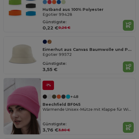
Hutband aus 100% Polyester
Egotier 99428
Günstigste:
0,22 €
0,26 €
Eimerhut aus Canvas Baumwolle und Polyester (220 g/m²)
Egotier 99572
Günstigste:
3,55 €
-1%
+48
Beechfield BF045
Wärmende Unisex-Mütze mit Klappe für Wintertage
Günstigste:
3,76 €
3,80 €