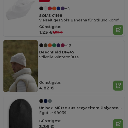
+4
SOL'S 01198
Vielseitiges Sol's Bandana für Stil und Komfort
Günstigste:
1,23 €
1,25 €
+10
Beechfield BF445
Stilvolle Wintermütze
Günstigste:
4,82 €
Unisex-Mütze aus recyceltem Polyester (100% rPET)
Egotier 99039
Günstigste:
3,36 €