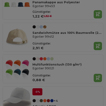
Panamakappe aus Polyester
Egotier 99453
Günstigste:
1,22 €
1,32 €
Sandwichmütze aus 100% Baumwolle (260 g/m²)
Egotier 99412
Günstigste:
2,91 €
Multifunktionstuch (130 g/m²)
Egotier 99021
Günstigste:
0,88 €
-0%
+4