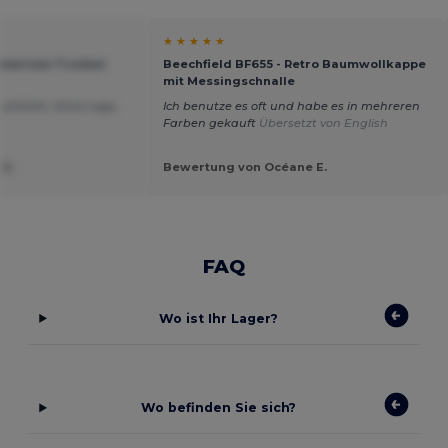
★ ★ ★ ★ ★
American Trucker
Beechfield BF655 - Retro Baumwollkappe
mit Messingschnalle
 schlicht, ohne Logo,
Ich benutze es oft und habe es in mehreren
Farben gekauft
Übersetzt von English
 K.
Bewertung von Océane E.
FAQ
Wo ist Ihr Lager?
Wo befinden Sie sich?