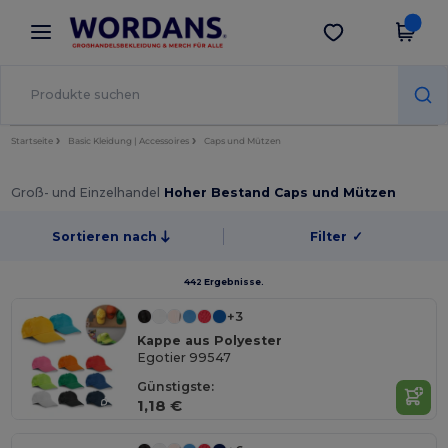
×
Wordans App
App holen
Bessere Preise in der App!
Startseite
Basic Kleidung | Accessoires
Caps und Mützen
Groß- und Einzelhandel
Hoher Bestand Caps und Mützen
Sortieren nach
Filter
✓
442 Ergebnisse.
+3
Kappe aus Polyester
Egotier 99547
Günstigste:
1,18 €