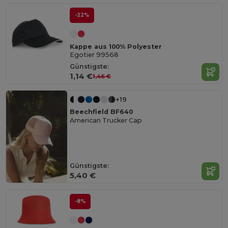
-22%
Kappe aus 100% Polyester
Egotier 99568
Günstigste:
1,14 €
1,46 €
+19
Beechfield BF640
American Trucker Cap
Günstigste:
5,40 €
-8%