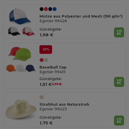
Mütze aus Polyester und Mesh (150 g/m²)
Egotier 99426
Günstigste:
1,98 €
-12%
Baselball Cap
Egotier 99415
Günstigste:
1,51 €
1,71 €
Strohhut aus Naturstroh
Egotier 99423
Günstigste:
1,75 €