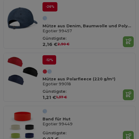
-26%
Mütze aus Denim, Baumwolle und Polyester (300 g/m²)
Egotier 99457
Günstigste:
2,16 €
2,90 €
-12%
Mütze aus Polarfleece (220 g/m²)
Egotier 99018
Günstigste:
1,21 €
1,37 €
Band für Hut
Egotier 99449
Günstigste:
0,03 €