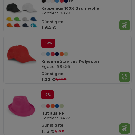
+6
Kappe aus 100% Baumwolle
Egotier 99029
Günstigste:
1,64 €
-10%
Kindermütze aus Polyester
Egotier 99456
Günstigste:
1,32 €
1,47 €
-2%
Hut aus PP
Egotier 99427
Günstigste:
1,12 €
1,14 €