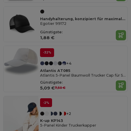
Handyhalterung, konzipiert für maximalen Komfort beim Tragen
Egotier 99172
Günstigste:
1,88 €
-32%
+4
Atlantis AT085
Atlantis 5-Panel Baumwoll Trucker Cap für Sport & Freizeit
Günstigste:
5,09 €
7,50 €
-2%
+2
K-up KP143
5-Panel Kinder Truckerkapper