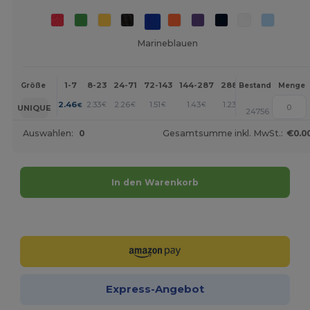
Marineblauen
1-7
8-23
24-71
72-143
144-287
288 +
Mehr
Größe
Bestand
Menge
+
2.46
2.33
2.26
1.51
1.43
1.23
€
€
€
€
€
€
UNIQUE
24756
Auswahlen:
0
Gesamtsumme inkl. MwSt.:
€0.0
In den Warenkorb
Jetzt konfigurieren!
Express-Angebot