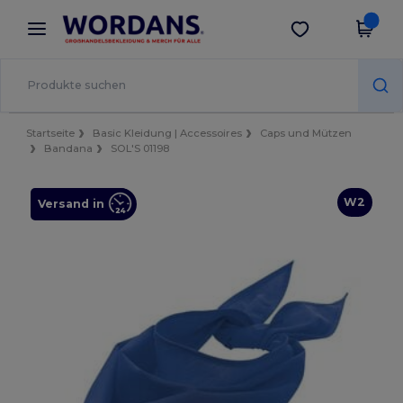
×
Wordans App
App holen
Bessere Preise in der App!
Startseite
Basic Kleidung | Accessoires
Caps und Mützen
Bandana
SOL'S 01198
W2
Versand in