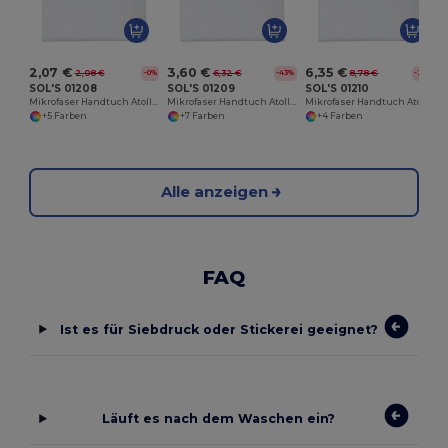
2,07 €
3,60 €
6,35 €
2,08 €
6,32 €
8,78 €
-0%
-43%
-28%
SOL'S 01208
SOL'S 01209
SOL'S 01210
Mikrofaser Handtuch Atoll 30
Mikrofaser Handtuch Atoll 50
Mikrofaser Handtuch Atoll 70
+5 Farben
+7 Farben
+4 Farben
Alle anzeigen
FAQ
Ist es für Siebdruck oder Stickerei geeignet?
Läuft es nach dem Waschen ein?