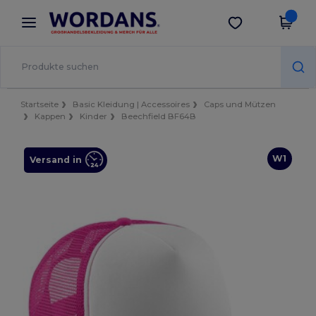
×
Wordans App
App holen
Bessere Preise in der App!
Startseite
Basic Kleidung | Accessoires
Caps und Mützen
Kappen
Kinder
Beechfield BF64B
W1
Versand in