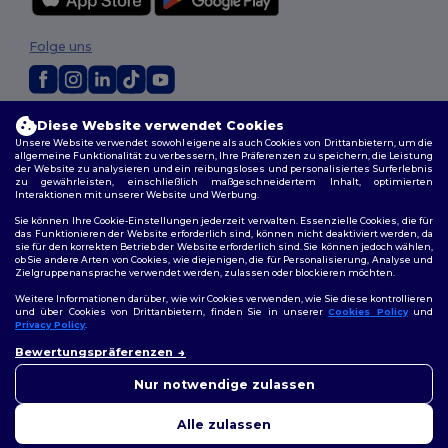
Folge uns
2026. Alle Rechte vorbehalten
Diese Website verwendet Cookies
Allgemeine Geschäftsbedingungen
|
Personalisierungsrichtlinien
|
Unsere Website verwendet sowohl eigene als auch Cookies von Drittanbietern, um die
allgemeine Funktionalität zu verbessern, Ihre Präferenzen zu speichern, die Leistung
Datenschutzbestimmungen
|
Cookie-Richtlinie
|
Site Map
der Website zu analysieren und ein reibungsloses und personalisiertes Surferlebnis
zu gewährleisten, einschließlich maßgeschneidertem Inhalt, optimierten
Interaktionen mit unserer Website und Werbung.
Sie können Ihre Cookie-Einstellungen jederzeit verwalten. Essenzielle Cookies, die für
das Funktionieren der Website erforderlich sind, können nicht deaktiviert werden, da
sie für den korrekten Betrieb der Website erforderlich sind. Sie können jedoch wählen,
ob Sie andere Arten von Cookies, wie diejenigen, die für Personalisierung, Analyse und
Zielgruppenansprache verwendet werden, zulassen oder blockieren möchten.
Weitere Informationen darüber, wie wir Cookies verwenden, wie Sie diese kontrollieren
und über Cookies von Drittanbietern, finden Sie in unserer
Cookies Policy
und
Privacy Policy
.
👋
Hallo
Bewertungspräferenzen
Wenn Sie Fragen oder
Bedenken haben, können Sie
Nur notwendige zulassen
uns jederzeit kontaktieren.
Unser Chatbot ist hier, um
Alle zulassen
Ihnen zu helfen.