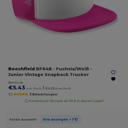
Beechfield
BF64B
- Fuchsia/Weiß
-
Junior Vintage Snapback Trucker
Bereits ab
€5.43
|
inkl. MwSt
€4.52
ohne MwSt
5.0
3 Bewertungen
Kostenloser Versand ab 99 € in diesem Lager!
Farbe auswahl:
Alle anzeigen
+ 7