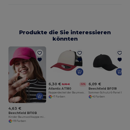
Produkte die Sie interessieren
könnten
6,30 €
6,09 €
9,30 €
-32%
Atlantis AT180
Beechfield BF018
Rapperdeckel der Baumwoll -Leinwand
Sommer-Schutz 6-Panel Baumwollkappe
+7 Farben
+6 Farben
4,63 €
Beechfield BF10B
Kinder Baumwollkappe mit Sonnenschutz
+19 Farben