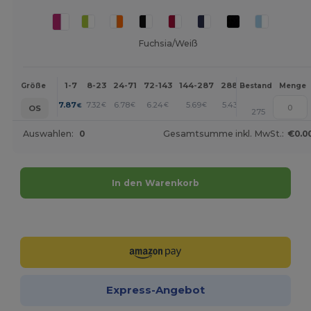
Fuchsia/Weiß
1-7
8-23
24-71
72-143
144-287
288 +
Mehr
Größe
Bestand
Menge
+
7.87
7.32
6.78
6.24
5.69
5.43
€
€
€
€
€
€
OS
275
Auswahlen:
0
Gesamtsumme inkl. MwSt.:
€0.0
In den Warenkorb
Jetzt konfigurieren!
Express-Angebot