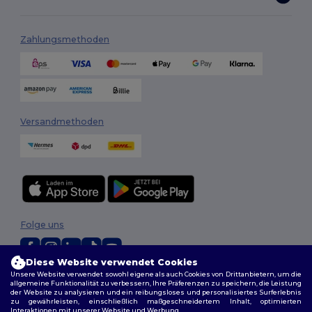
Zahlungsmethoden
Versandmethoden
Folge uns
Diese Website verwendet Cookies
Unsere Website verwendet sowohl eigene als auch Cookies von Drittanbietern, um die
2026. Alle Rechte vorbehalten
allgemeine Funktionalität zu verbessern, Ihre Präferenzen zu speichern, die Leistung
Allgemeine Geschäftsbedingungen
|
Personalisierungsrichtlinien
|
der Website zu analysieren und ein reibungsloses und personalisiertes Surferlebnis
zu gewährleisten, einschließlich maßgeschneidertem Inhalt, optimierten
Datenschutzbestimmungen
|
Cookie-Richtlinie
|
Site Map
Interaktionen mit unserer Website und Werbung.