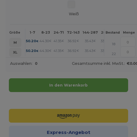
Weiß
1-7
8-23
24-71
72-143
144-287
288 +
Mehr
Größe
Bestand
Menge
+
50.20
44.30
41.35
36.92
35.43
33.96
€
€
€
€
€
€
M
18
+
50.20
44.30
41.35
36.92
35.43
33.96
€
€
€
€
€
€
XL
22
Auswahlen:
0
Gesamtsumme inkl. MwSt.:
€0.0
In den Warenkorb
Jetzt konfigurieren!
Express-Angebot