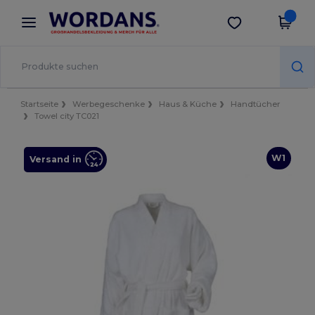
×
Wordans App
App holen
Bessere Preise in der App!
Startseite
Werbegeschenke
Haus & Küche
Handtücher
Towel city TC021
W1
Versand in