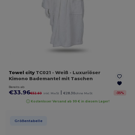
Towel city
TC021
- Weiß
- Luxuriöser
Kimono Bademantel mit Taschen
Bereits ab
€33.96
|
-
35
%
€52.60
inkl. MwSt
€28.30
ohne MwSt
Kostenloser Versand ab 99 € in diesem Lager!
Größentabelle