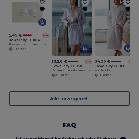
5,49 €
8,05 €
-32%
Towel city TC064
Klassische Frottéeschuhe (offene Zehe)
+1 Farben
18,28 €
34,50 €
32,55 €
58,75 €
-44%
-41%
Towel city TC050
Towel City TC086
Damen Kimono Bademantel
Waffle robe
+2 Farben
+1 Farben
Alle anzeigen
FAQ
Ist dieser Mantel für Siebdruck oder Stickerei