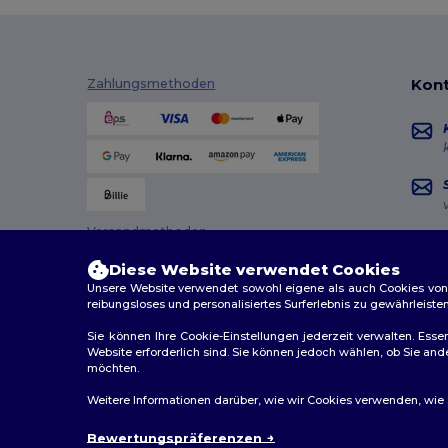
TH Clothes
(17)
Tricorp
(4)
Kont
Zahlungsmethoden
Valento
(17)
Velilla
(16)
Vesti
(2)
WK. Designed To Work
(1)
Versandmethoden
Diese Website verwendet Cookies
Unsere Website verwendet sowohl eigene als auch Cookies von Dr
reibungsloses und personalisiertes Surferlebnis zu gewährleiste
Sie können Ihre Cookie-Einstellungen jederzeit verwalten. Essen
Website erforderlich sind. Sie können jedoch wählen, ob Sie an
möchten.
2026. Alle Rechte vorbehalten
Weitere Informationen darüber, wie wir Cookies verwenden, wie Si
Allgemeine Geschäftsbedingungen
|
Personalisierungsr
Bewertungspräferenzen