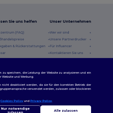
sen Sie uns helfen
Unser Unternehmen
ezentrum (FAQ)
Wer wir sind
ßhandelspreise
Unsere Partnerdrucker
kgaben & Rückerstattungen
Für Influencer
ssar
Kontaktieren Sie uns
sandmethoden
Karrierezentrum
scheincodes
n zu speichern, die Leistung der Website zu analysieren und ein
rer Website und Werbung.
n nicht deaktiviert werden, da sie für den korrekten Betrieb der
Zielgruppenansprache verwendet werden, zulassen oder blockieren
r
Cookies Policy
und
Privacy Policy
.
llo
ap
Sie Fragen oder Bedenken haben, können Sie uns jederzeit
Nur notwendige
Alle zulassen
ktieren. Unser Chatbot ist hier, um Ihnen zu helfen.
zulassen