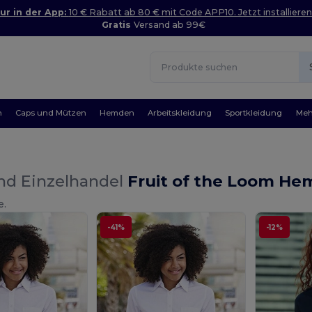
ur in der App:
10 € Rabatt ab 80 € mit Code APP10. Jetzt installieren
Gratis
Versand ab 99€
n
Caps und Mützen
Hemden
Arbeitskleidung
Sportkleidung
Meh
nd Einzelhandel
Fruit of the Loom H
e.
-41%
-12%