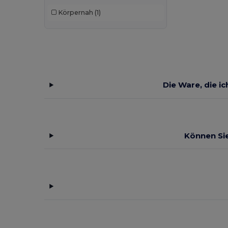
Körpernah
(1)
Pen Duick
(4)
Premier
(4)
Proact
(1)
Radsow by Uneek
(6)
Die Ware, die i
Roly
(8)
Russell
(16)
Russell Collection
(75)
Können Sie
SF Clothing
(1)
SOL'S
(25)
Spasso
(21)
Stedman
(1)
Tee Jays
(13)