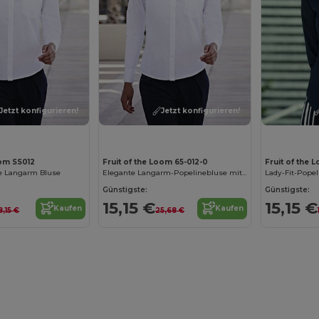
Jetzt konfigurieren!
Jetzt konfigurieren!
oom SS012
Fruit of the Loom 65-012-0
Fruit of the 
e Langarm Bluse
Elegante Langarm-Popelinebluse mit Klassischem Kragen
Lady-Fit-Pope
Günstigste:
Günstigste:
15,15 €
15,15 €
Kaufen
Kaufen
8,15 €
25,68 €