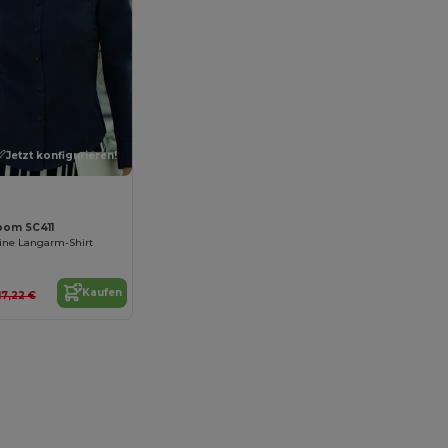
Jetzt konfigurieren!
Loom SC411
line Langarm-Shirt
Kaufen
17,22 €