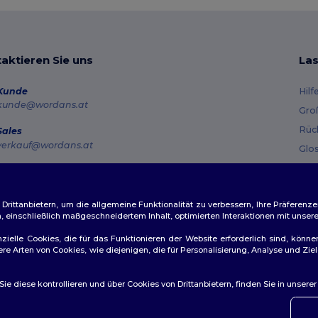
aktieren Sie uns
Las
Kunde
Hilf
kunde@wordans.at
Gro
Rüc
Sales
verkauf@wordans.at
Glo
Ver
Hotline
0800 018 026
Gut
Montag – Donnerstag: 10:00–13:00 & 14:00–17:30 Freitag: 10:00–14:00
ittanbietern, um die allgemeine Funktionalität zu verbessern, Ihre Präferenze
n, einschließlich maßgeschneidertem Inhalt, optimierten Interaktionen mit unse
Auftragsverfolgung
zielle Cookies, die für das Funktionieren der Website erforderlich sind, könne
dere Arten von Cookies, wie diejenigen, die für Personalisierung, Analyse und 
e diese kontrollieren und über Cookies von Drittanbietern, finden Sie in unsere
👋
Ha
ichtlinien
|
Datenschutzbestimmungen
|
Cookie-Richtlinie
|
Site M
Wenn 
konta