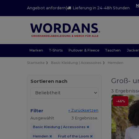
N
Angebot anfordern
|
Lieferung in 24-48h Stunden
Marken
T-Shirts
Pullover & Fleece
Taschen
Jacke
Startseite
Basic Kleidung | Accessoires
Hemden
Groß- u
Sortieren nach
3 Ergebniss
-46%
Filter
« Zurücksetzen
Ausgewählt
3 Ergebnisse.
Basic Kleidung | Accessoires
Hemden
Fruit of the Loom