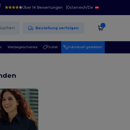
!
Über 1K Bewertungen
Österreich
/
De
Suchen
Bestellung verfolgen
r
Werbegeschenke
Outlet
Individuell gestalten!
emden