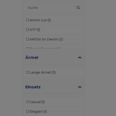
Armor Lux
(1)
ATF
(1)
AWDis So Denim
(2)
Brook Taverner
(4)
Ärmel
Build Your Brand
(2)
Craghoppers
(3)
Lange Ärmel
(3)
Elevate Essentials
(2)
Einsatz
Elevate Life
(2)
Elevate NXT
(2)
Casual
(1)
Front row
(3)
Elegant
(1)
Fruit of the Loom
(3)