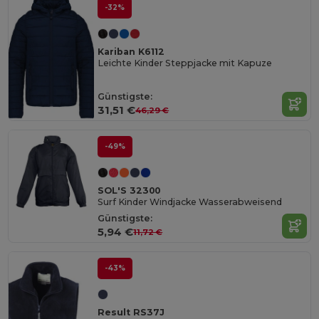
-32%
Kariban K6112
Leichte Kinder Steppjacke mit Kapuze
Günstigste:
31,51 €
46,29 €
-49%
SOL'S 32300
Surf Kinder Windjacke Wasserabweisend
Günstigste:
5,94 €
11,72 €
-43%
Result RS37J