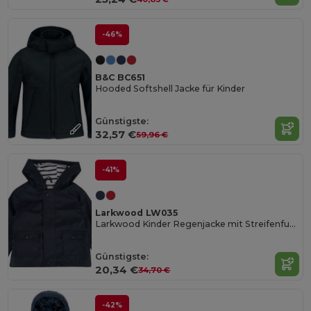
-46%
B&C BC651
Hooded Softshell Jacke für Kinder
Günstigste:
32,57 €
59,96 €
-41%
Larkwood LW035
Larkwood Kinder Regenjacke mit Streifenfutter
Günstigste:
20,34 €
34,70 €
-42%