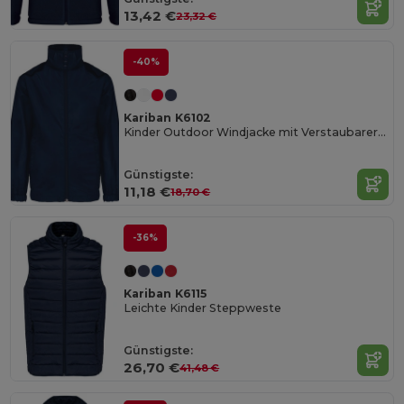
13,42 €
23,32 €
-40%
Kariban K6102
Kinder Outdoor Windjacke mit Verstaubarer Kapuze
Günstigste:
11,18 €
18,70 €
-36%
Kariban K6115
Leichte Kinder Steppweste
Günstigste:
26,70 €
41,48 €