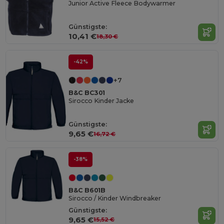
Junior Active Fleece Bodywarmer
Günstigste:
10,41 €
18,30 €
-42%
+7
B&C BC301
Sirocco Kinder Jacke
Günstigste:
9,65 €
16,72 €
-38%
B&C B601B
Sirocco / Kinder Windbreaker
Günstigste:
9,65 €
15,52 €