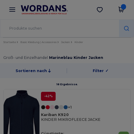
×
Wordans App
App holen
Bessere Preise in der App!
Startseite
Basic Kleidung | Accessoires
Jacken
Kinder
Groß- und Einzelhandel
Marineblau Kinder Jacken
Sortieren nach
Filter
✓
18 Ergebnisse.
-42%
+1
Kariban K920
KINDER MIKROFLEECE JACKE
Günstigste: