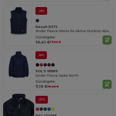
-41%
Result R37J
Kinder Fleece Weste für Aktive Outdoor Abenteuer
Günstigste:
10,41 €
17,60 €
-61%
SOL'S 00589
Kinder Fleece Jacke North
Günstigste:
7,19 €
18,46 €
-33%
B&C CGSIRE