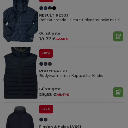
RESULT R233J
Reflektierende Leichte Polyesterjacke mit Kapuze
Günstigste:
18,77 €
32,50 €
-38%
Proact PA238
Bodywarmer mit Kapuze für Kinder
Günstigste:
29,83 €
48,41 €
-42%
Finden & Hales LV691