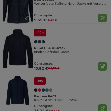
Wetterfeste Taffeta Nylon Jacke mit Verstaubarer Kapuze
Günstigste:
9,65 €
14,40 €
-40%
REGATTA RGA732
Kinder-Softshell-Jacke
Günstigste:
15,82 €
26,30 €
-38%
Kariban K402
KINDER SOFTSHELL JACKE
Günstigste:
25,24 €
40,85 €