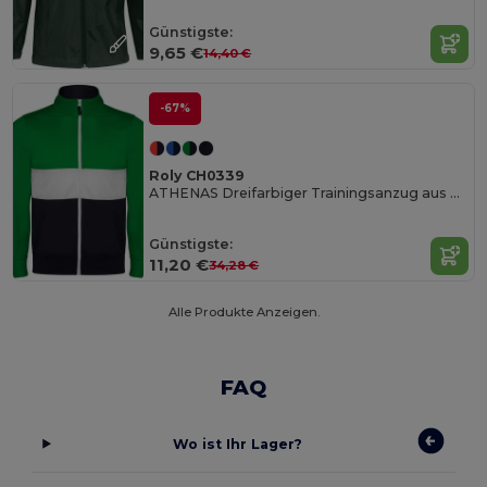
Günstigste:
9,65 €
14,40 €
-67%
Roly CH0339
ATHENAS Dreifarbiger Trainingsanzug aus Acetat mit samtigem Futter
Günstigste:
11,20 €
34,28 €
Alle Produkte Anzeigen.
FAQ
Wo ist Ihr Lager?