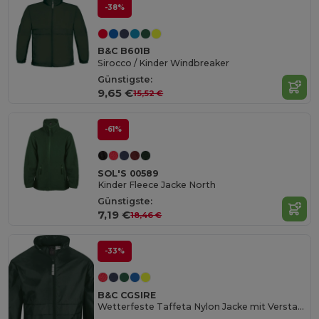
-38%
B&C B601B
Sirocco / Kinder Windbreaker
Günstigste:
9,65 €
15,52 €
-61%
SOL'S 00589
Kinder Fleece Jacke North
Günstigste:
7,19 €
18,46 €
-33%
B&C CGSIRE
Wetterfeste Taffeta Nylon Jacke mit Verstaubarer Kapuze