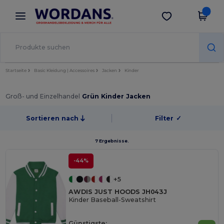
×
Wordans App
App holen
Bessere Preise in der App!
Startseite
Basic Kleidung | Accessoires
Jacken
Kinder
Groß- und Einzelhandel
Grün Kinder Jacken
Sortieren nach
Filter
✓
7 Ergebnisse.
-44%
+5
AWDIS JUST HOODS JH043J
Kinder Baseball-Sweatshirt
Günstigste: