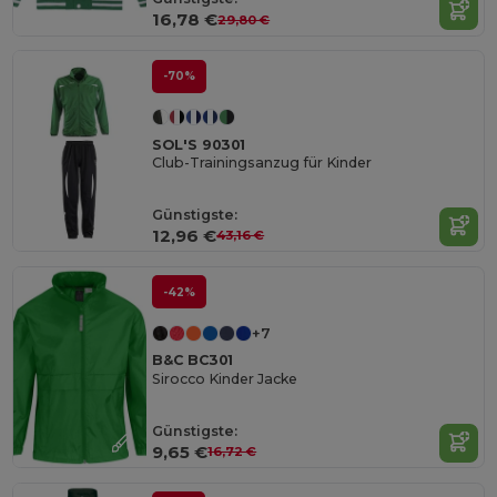
16,78 €
29,80 €
-70%
SOL'S 90301
Club-Trainingsanzug für Kinder
Günstigste:
12,96 €
43,16 €
-42%
+7
B&C BC301
Sirocco Kinder Jacke
Günstigste:
9,65 €
16,72 €