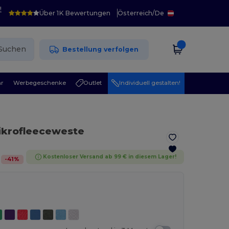
!
Über 1K Bewertungen
Österreich
/
De
Suchen
Bestellung verfolgen
r
Werbegeschenke
Outlet
Individuell gestalten!
Mikrofleeceweste
Kostenloser Versand ab 99 € in diesem Lager!
-
41
%