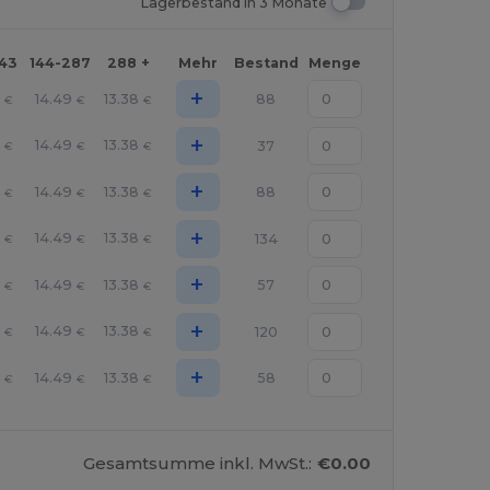
Lagerbestand in 3 Monate
143
144-287
288 +
Mehr
Bestand
Menge
+
14.49
13.38
88
€
€
€
+
14.49
13.38
37
€
€
€
+
14.49
13.38
88
€
€
€
+
14.49
13.38
134
€
€
€
+
14.49
13.38
57
€
€
€
+
14.49
13.38
120
€
€
€
+
14.49
13.38
58
€
€
€
Gesamtsumme inkl. MwSt.:
€0.00