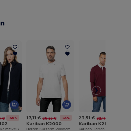
en
17,11 €
23,51 €
-40%
-35%
-27%
5 €
26,35 €
32,11 €
102
Kariban K2000
Kariban K213
Mikrofleece-Jacke mit Reißverschluss
Herren-Kurzarm-Polohemd Supima®
Kariban Herren Langarm Rugby Polo Shirt