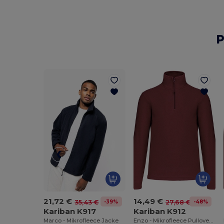
P
21,72 €
14,49 €
-39%
-48%
35,43 €
27,68 €
Kariban K917
Kariban K912
Marco - Mikrofleece Jacke
Enzo - Mikrofleece Pullover 1/4 Zipper