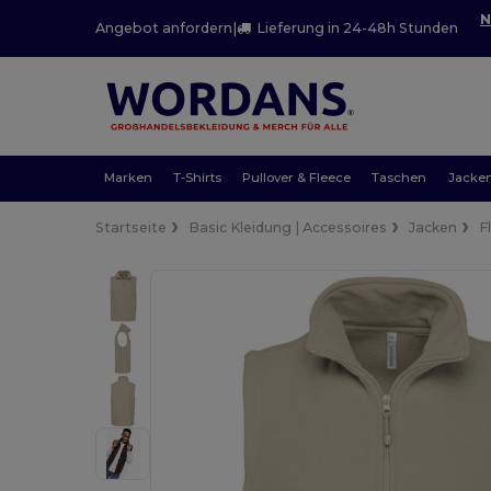
N
Angebot anfordern
|
Lieferung in 24-48h Stunden
Marken
T-Shirts
Pullover & Fleece
Taschen
Jacke
Startseite
Basic Kleidung | Accessoires
Jacken
F