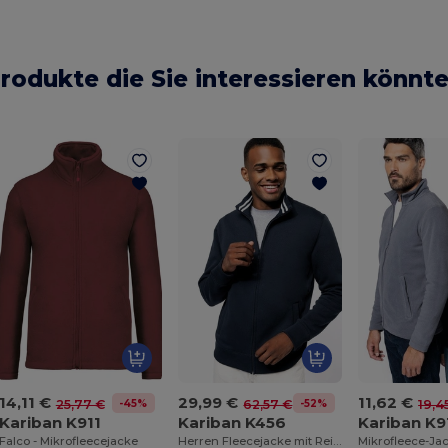
rodukte die Sie interessieren könnt
14,11 €
29,99 €
11,62 €
-45%
-52%
25,77 €
62,57 €
19,4
Kariban K911
Kariban K456
Kariban K9
Falco - Mikrofleecejacke
Herren Fleecejacke mit Reißverschluss und Kontrastkragen