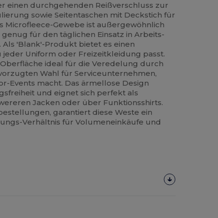
er einen durchgehenden Reißverschluss zur
ierung sowie Seitentaschen mit Deckstich für
Das Microfleece-Gewebe ist außergewöhnlich
enug für den täglichen Einsatz in Arbeits-
Als 'Blank'-Produkt bietet es einen
zu jeder Uniform oder Freizeitkleidung passt.
 Oberfläche ideal für die Veredelung durch
evorzugten Wahl für Serviceunternehmen,
or-Events macht. Das ärmellose Design
freiheit und eignet sich perfekt als
wereren Jacken oder über Funktionsshirts.
bestellungen, garantiert diese Weste ein
tungs-Verhältnis für Volumeneinkäufe und