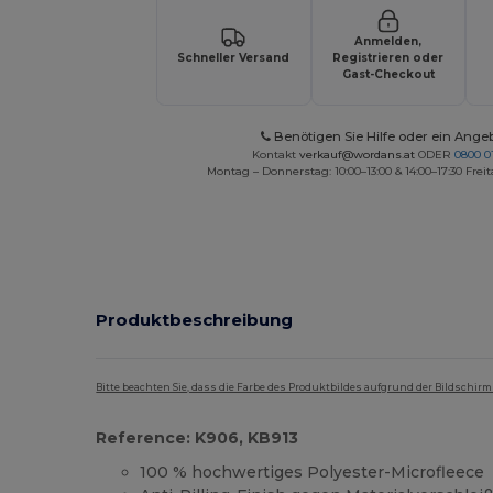
Anmelden,
Schneller Versand
Registrieren oder
Gast-Checkout
Benötigen Sie Hilfe oder ein Ange
Kontakt
verkauf@wordans.at
ODER
0800 0
Montag – Donnerstag: 10:00–13:00 & 14:00–17:30 Freit
Produktbeschreibung
Bitte beachten Sie, dass die Farbe des Produktbildes aufgrund der Bildschir
Reference: K906, KB913
100 % hochwertiges Polyester-Microfleece