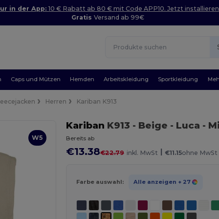
ur in der App:
10 € Rabatt ab 80 € mit Code APP10. Jetzt installieren
Gratis
Versand ab 99€
n
Caps und Mützen
Hemden
Arbeitskleidung
Sportkleidung
Meh
leecejacken
Herren
Kariban K913
Kariban
K913
- Beige
- Luca - 
W5
Bereits ab
€13.38
|
€22.79
inkl. MwSt
€11.15
ohne MwSt
Farbe auswahl:
Alle anzeigen
+ 27