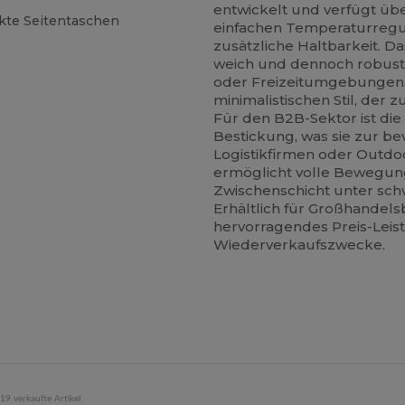
ß
entwickelt und verfügt üb
kte Seitentaschen
einfachen Temperaturregul
zusätzliche Haltbarkeit. 
weich und dennoch robust g
oder Freizeitumgebungen. 
minimalistischen Stil, der 
Für den B2B-Sektor ist die
Bestickung, was sie zur b
Logistikfirmen oder Outdo
ermöglicht volle Bewegungs
Zwischenschicht unter sch
Erhältlich für Großhandels
hervorragendes Preis-Leis
Wiederverkaufszwecke.
19 verkaufte Artikel