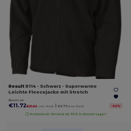
Result
R114
- Schwarz
- Superwarme
Leichte Fleecejacke mit Stretch
Bereits ab
€11.72
|
-
44
%
€21.02
inkl. MwSt
€9.77
ohne MwSt
Kostenloser Versand ab 99 € in diesem Lager!