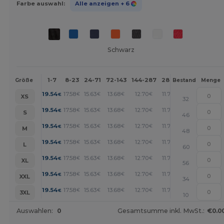
Farbe auswahl:
Alle anzeigen
+ 6
Schwarz
1-7
8-23
24-71
72-143
144-287
288 +
Mehr
Größe
Bestand
Menge
+
19.54
17.58
15.63
13.68
12.70
11.72
€
€
€
€
€
€
XS
32
+
19.54
17.58
15.63
13.68
12.70
11.72
€
€
€
€
€
€
S
46
+
19.54
17.58
15.63
13.68
12.70
11.72
€
€
€
€
€
€
M
48
+
19.54
17.58
15.63
13.68
12.70
11.72
€
€
€
€
€
€
L
60
+
19.54
17.58
15.63
13.68
12.70
11.72
€
€
€
€
€
€
XL
56
+
19.54
17.58
15.63
13.68
12.70
11.72
€
€
€
€
€
€
XXL
34
+
19.54
17.58
15.63
13.68
12.70
11.72
€
€
€
€
€
€
3XL
10
Auswahlen:
0
Gesamtsumme inkl. MwSt.:
€0.0