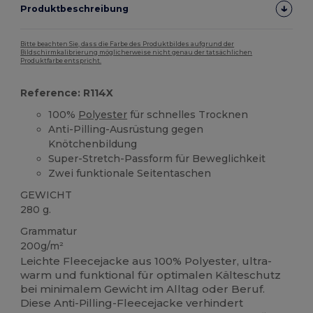
Produktbeschreibung
Bitte beachten Sie, dass die Farbe des Produktbildes aufgrund der
Bildschirmkalibrierung möglicherweise nicht genau der tatsächlichen
Produktfarbe entspricht.
Reference: R114X
100%
Polyester
für schnelles Trocknen
Anti-Pilling-Ausrüstung gegen
Knötchenbildung
Super-Stretch-Passform für Beweglichkeit
Zwei funktionale Seitentaschen
GEWICHT
280 g.
Grammatur
200g/m²
Leichte Fleecejacke aus 100% Polyester, ultra-
warm und funktional für optimalen Kälteschutz
bei minimalem Gewicht im Alltag oder Beruf.
Diese Anti-Pilling-Fleecejacke verhindert