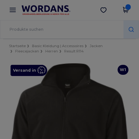
×
Wordans App
App holen
Bessere Preise in der App!
Startseite
Basic Kleidung | Accessoires
Jacken
Fleecejacken
Herren
Result R114
W1
Versand in