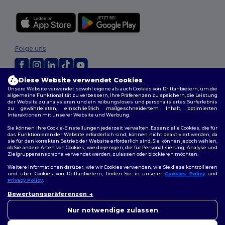
Folge uns
Diese Website verwendet Cookies
2026. Alle Rechte vorbehalten
Unsere Website verwendet sowohl eigene als auch Cookies von Drittanbietern, um die
allgemeine Funktionalität zu verbessern, Ihre Präferenzen zu speichern, die Leistung
Allgemeine Geschäftsbedingungen
|
Personalisierungsrichtlinien
|
der Website zu analysieren und ein reibungsloses und personalisiertes Surferlebnis
Datenschutzbestimmungen
|
Cookie-Richtlinie
|
Site Map
zu gewährleisten, einschließlich maßgeschneidertem Inhalt, optimierten
Interaktionen mit unserer Website und Werbung.
Sie können Ihre Cookie-Einstellungen jederzeit verwalten. Essenzielle Cookies, die für
das Funktionieren der Website erforderlich sind, können nicht deaktiviert werden, da
sie für den korrekten Betrieb der Website erforderlich sind. Sie können jedoch wählen,
ob Sie andere Arten von Cookies, wie diejenigen, die für Personalisierung, Analyse und
Zielgruppenansprache verwendet werden, zulassen oder blockieren möchten.
Weitere Informationen darüber, wie wir Cookies verwenden, wie Sie diese kontrollieren
und über Cookies von Drittanbietern, finden Sie in unserer
Cookies Policy
und
Privacy Policy
.
👋
Hallo
Bewertungspräferenzen
Wenn Sie Fragen oder
Bedenken haben, können Sie
Nur notwendige zulassen
uns jederzeit kontaktieren.
Unser Chatbot ist hier, um