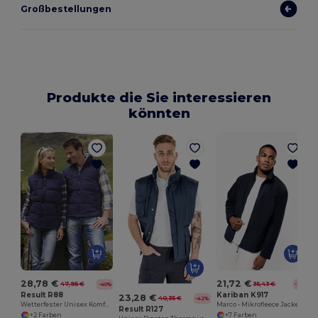
Großbestellungen
Produkte die Sie interessieren
könnten
28,78 €
21,72 €
47,95 €
35,43 €
-40%
-39%
Result R88
Kariban K917
23,28 €
40,35 €
-42%
Wetterfester Unisex Komfort-Bodywarmer
Marco - Mikrofleece Jacke
Result R127
+2 Farben
+7 Farben