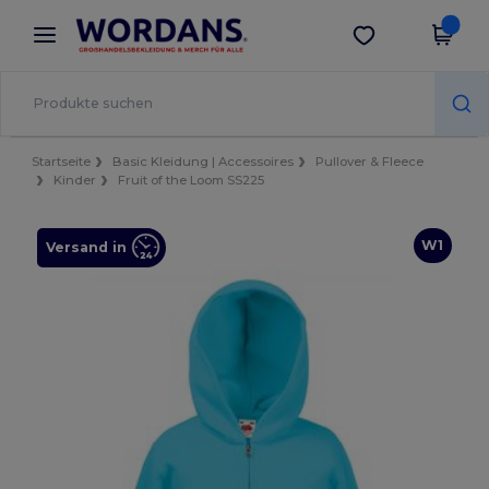
×
Wordans App
App holen
Bessere Preise in der App!
Startseite
Basic Kleidung | Accessoires
Pullover & Fleece
Kinder
Fruit of the Loom SS225
W1
Versand in