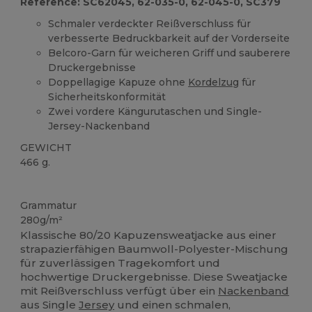
Reference: SC62045, 62-035-0, 62-045-0, SC379
Schmaler verdeckter Reißverschluss für
verbesserte Bedruckbarkeit auf der Vorderseite
Belcoro-Garn für weicheren Griff und sauberere
Druckergebnisse
Doppellagige Kapuze ohne
Kordelzug
für
Sicherheitskonformität
Zwei vordere Kängurutaschen und Single-
Jersey-Nackenband
GEWICHT
466 g.
Anpassbar
Grammatur
280g/m²
Klassische 80/20 Kapuzensweatjacke aus einer
strapazierfähigen Baumwoll-Polyester-Mischung
für zuverlässigen Tragekomfort und
hochwertige Druckergebnisse. Diese Sweatjacke
mit Reißverschluss verfügt über ein
Nackenband
aus Single
Jersey
und einen schmalen,