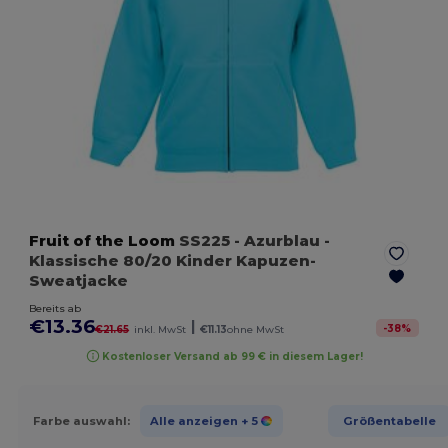
Fruit of the Loom
SS225
- Azurblau
-
Klassische 80/20 Kinder Kapuzen-
Sweatjacke
Bereits ab
€13.36
|
-
38
%
€21.65
inkl. MwSt
€11.13
ohne MwSt
Kostenloser Versand ab 99 € in diesem Lager!
Farbe auswahl:
Alle anzeigen
+ 5
Größentabelle