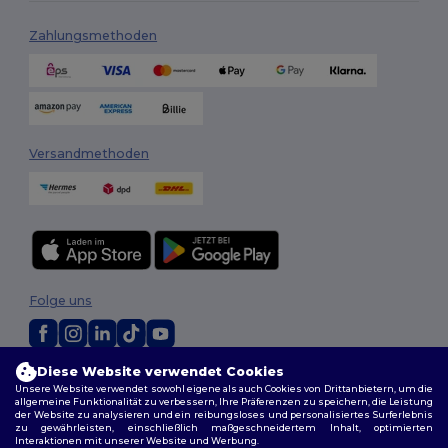
Zahlungsmethoden
Versandmethoden
Folge uns
Diese Website verwendet Cookies
2026. Alle Rechte vorbehalten
Unsere Website verwendet sowohl eigene als auch Cookies von Drittanbietern, um die
Allgemeine Geschäftsbedingungen
|
Personalisierungsrichtlinien
|
allgemeine Funktionalität zu verbessern, Ihre Präferenzen zu speichern, die Leistung
Datenschutzbestimmungen
|
Cookie-Richtlinie
|
Site Map
der Website zu analysieren und ein reibungsloses und personalisiertes Surferlebnis
zu gewährleisten, einschließlich maßgeschneidertem Inhalt, optimierten
Interaktionen mit unserer Website und Werbung.