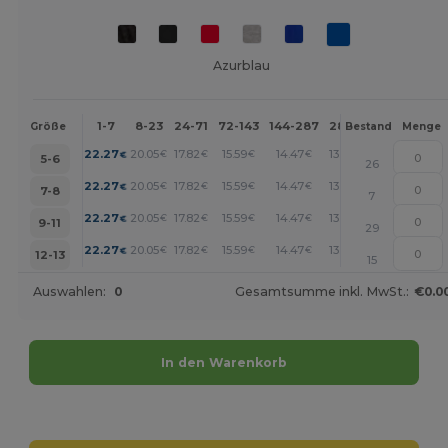
Azurblau
1-7
8-23
24-71
72-143
144-287
288 +
Mehr
Größe
Bestand
Menge
+
22.27
20.05
17.82
15.59
14.47
13.36
€
€
€
€
€
€
5-6
26
+
22.27
20.05
17.82
15.59
14.47
13.36
€
€
€
€
€
€
7-8
7
+
22.27
20.05
17.82
15.59
14.47
13.36
€
€
€
€
€
€
9-11
29
+
22.27
20.05
17.82
15.59
14.47
13.36
€
€
€
€
€
€
12-13
15
Auswahlen:
0
Gesamtsumme inkl. MwSt.:
€0.0
In den Warenkorb
Jetzt konfigurieren!