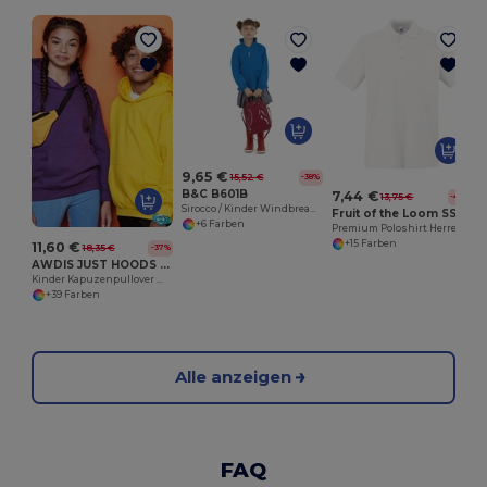
9,65 €
15,52 €
-38%
B&C B601B
7,44 €
13,75 €
-46%
Sirocco / Kinder Windbreaker
Fruit of the Loom SS255
+6 Farben
Premium Poloshirt Herren
+15 Farben
11,60 €
18,35 €
-37%
AWDIS JUST HOODS JH01J
Kinder Kapuzenpullover mit Kängurutasche
+39 Farben
Alle anzeigen
FAQ