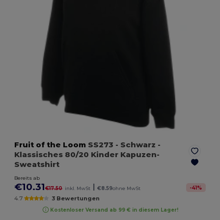
Fruit of the Loom
SS273
- Schwarz
-
Klassisches 80/20 Kinder Kapuzen-
Sweatshirt
Bereits ab
€10.31
|
-
41
%
€17.50
inkl. MwSt
€8.59
ohne MwSt
4.7
3 Bewertungen
Kostenloser Versand ab 99 € in diesem Lager!