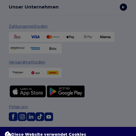
Unser Unternehmen
Zahlungsmethoden
Versandmethoden
Folge uns
2026. Alle Rechte vorbehalten
Diese Website verwendet Cookies
Allgemeine Geschäftsbedingungen
|
Personalisierungsrichtlinien
|