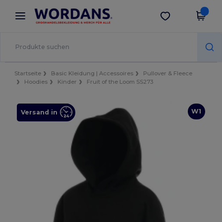
×
Wordans App
App holen
Bessere Preise in der App!
Startseite
Basic Kleidung | Accessoires
Pullover & Fleece
Hoodies
Kinder
Fruit of the Loom SS273
W1
Versand in