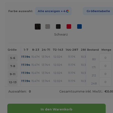
Farbe auswahl:
Alle anzeigen
+ 4
Größentabelle
Schwarz
1-7
8-23
24-71
72-143
144-287
288 +
Mehr
Größe
Bestand
Menge
+
17.19
15.47
13.74
12.02
11.17
10.31
€
€
€
€
€
€
5-6
80
+
17.19
15.47
13.74
12.02
11.17
10.31
€
€
€
€
€
€
7-8
171
+
17.19
15.47
13.74
12.02
11.17
10.31
€
€
€
€
€
€
9-11
212
+
17.19
15.47
13.74
12.02
11.17
10.31
€
€
€
€
€
€
12-13
248
Auswahlen:
0
Gesamtsumme inkl. MwSt.:
€0.0
In den Warenkorb