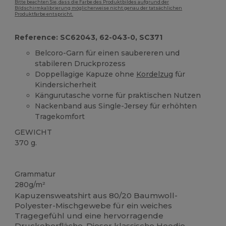
Bitte beachten Sie, dass die Farbe des Produktbildes aufgrund der
Bildschirmkalibrierung möglicherweise nicht genau der tatsächlichen
Produktfarbe entspricht.
Reference: SC62043, 62-043-0, SC371
Belcoro-Garn für einen saubereren und
stabileren Druckprozess
Doppellagige Kapuze ohne
Kordelzug
für
Kindersicherheit
Kängurutasche vorne für praktischen Nutzen
Nackenband aus Single-Jersey für erhöhten
Tragekomfort
GEWICHT
370 g.
Anpassbar
Grammatur
280g/m²
Kapuzensweatshirt aus 80/20 Baumwoll-
Polyester-Mischgewebe für ein weiches
Tragegefühl und eine hervorragende
Druckoberfläche. Dieser klassische Hoodie