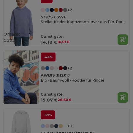
+2
SOL'S 03576
Stellar Kinder Kapuzenpullover aus Bio-Baumwolle
Organic
Günstigste:
Cotton
14,18 €
16,01 €
-44%
+2
AWDIS JH201J
Bio -Baumwoll -Hoodie für Kinder
Günstigste:
15,07 €
26,80 €
-39%
+3