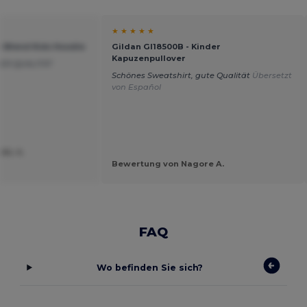
★ ★ ★ ★ ★
y Blend Kids Hoodie
Gildan GI18500B - Kinder
Kapuzenpullover
ER QUALITÄT
l
Schönes Sweatshirt, gute Qualität
Übersetzt
von Español
EL S.
Bewertung von Nagore A.
FAQ
Wo befinden Sie sich?