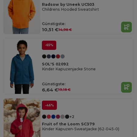
Radsow by Uneek UC503
Childrens Hooded Sweatshirt
Günstigste:
10,51 €
14,98 €
-65%
SOL'S 02092
Kinder Kapuzenjacke Stone
Günstigste:
6,64 €
19,18 €
-46%
+2
Fruit of the Loom SC379
Kinder Kapuzen-Sweatjacke (62-045-0)