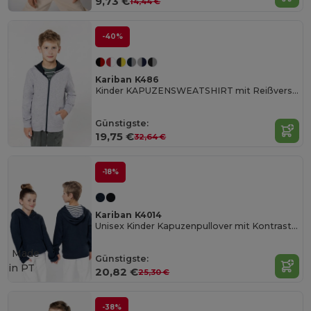
9,73 €
14,44 €
-40%
Kariban K486
Kinder KAPUZENSWEATSHIRT mit Reißverschluss
Günstigste:
19,75 €
32,64 €
-18%
Kariban K4014
Unisex Kinder Kapuzenpullover mit Kontrastmuster
Made
Günstigste:
in
PT
20,82 €
25,30 €
-38%