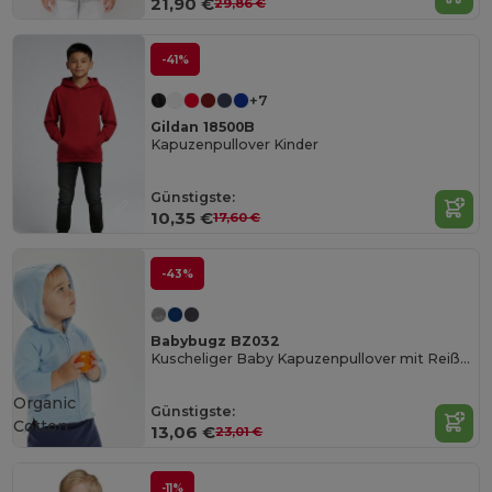
21,90 €
29,86 €
-41%
+7
Gildan 18500B
Kapuzenpullover Kinder
Günstigste:
10,35 €
17,60 €
-43%
Babybugz BZ032
Kuscheliger Baby Kapuzenpullover mit Reißverschluss
Organic
Günstigste:
Cotton
13,06 €
23,01 €
-11%