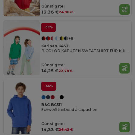
Günstigste:
13,36 €
24,80 €
-37%
+8
Kariban K453
BICOLOR KAPUZEN SWEATSHIRT FÜR KINDER
Günstigste:
14,25 €
22,78 €
-46%
B&C BC511
Schweißtreibend à capuchen
Günstigste:
14,33 €
26,42 €