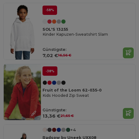
-58%
SOL'S 13255
Kinder Kapuzen-Sweatshirt Slam
Günstigste:
7,02 €
16,56 €
-38%
Fruit of the Loom 62-035-0
Kids Hooded Zip Sweat
Günstigste:
13,36 €
21,65 €
+4
Radsow by Uneek UXX08