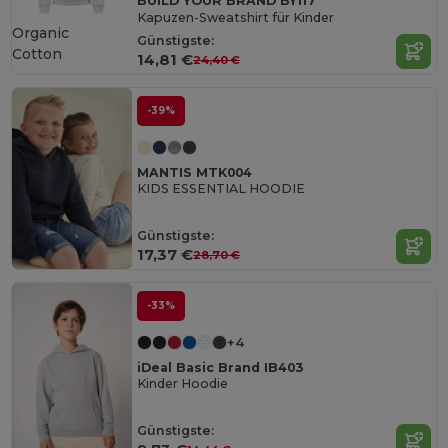
BUILD YOUR BRAND BY117
Kapuzen-Sweatshirt für Kinder
Organic
Günstigste:
Cotton
14,81 €
24,40 €
-39%
MANTIS MTK004
KIDS ESSENTIAL HOODIE
Günstigste:
17,37 €
28,70 €
-33%
+4
iDeal Basic Brand IB403
Kinder Hoodie
Günstigste: