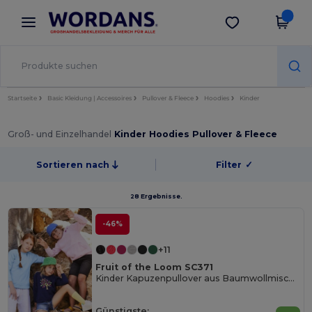
×
Wordans App
App holen
Bessere Preise in der App!
Startseite
Basic Kleidung | Accessoires
Pullover & Fleece
Hoodies
Kinder
Groß- und Einzelhandel
Kinder Hoodies Pullover & Fleece
Sortieren nach
Filter
✓
28 Ergebnisse.
-46%
+11
Fruit of the Loom SC371
Kinder Kapuzenpullover aus Baumwollmischung
Günstigste: