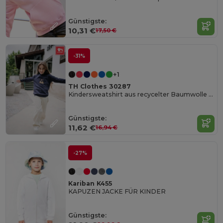
Günstigste:
10,31 €
17,50 €
-31%
+1
TH Clothes 30287
Kindersweatshirt aus recycelter Baumwolle und Polyester
Günstigste:
11,62 €
16,94 €
-27%
Kariban K455
KAPUZEN JACKE FÜR KINDER
Günstigste: