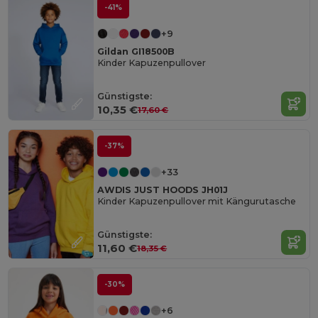
-41%
+9
Gildan GI18500B
Kinder Kapuzenpullover
Günstigste:
10,35 €
17,60 €
-37%
+33
AWDIS JUST HOODS JH01J
Kinder Kapuzenpullover mit Kängurutasche
Günstigste:
11,60 €
18,35 €
-30%
+6