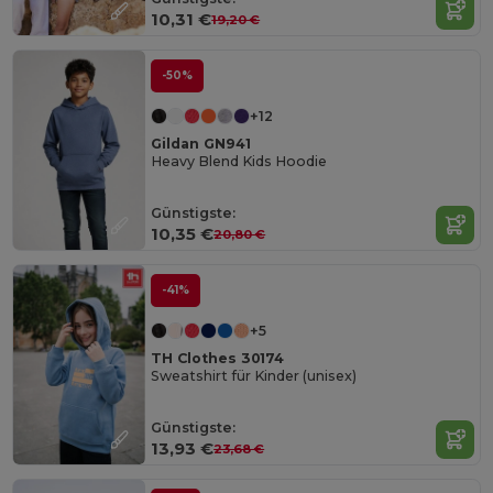
10,31 €
19,20 €
-50%
+12
Gildan GN941
Heavy Blend Kids Hoodie
Günstigste:
10,35 €
20,80 €
-41%
+5
TH Clothes 30174
Sweatshirt für Kinder (unisex)
Günstigste:
13,93 €
23,68 €