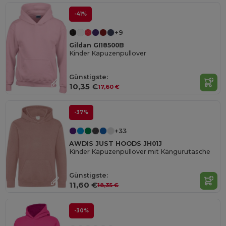
-41%
+9
Gildan GI18500B
Kinder Kapuzenpullover
Günstigste:
10,35 €
17,60 €
-37%
+33
AWDIS JUST HOODS JH01J
Kinder Kapuzenpullover mit Kängurutasche
Günstigste:
11,60 €
18,35 €
-30%