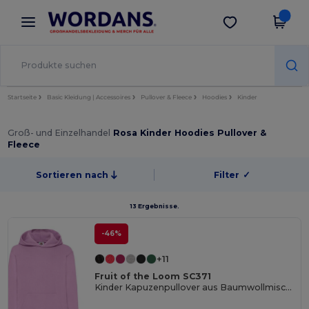
×
Wordans App
App holen
Bessere Preise in der App!
Startseite
Basic Kleidung | Accessoires
Pullover & Fleece
Hoodies
Kinder
Groß- und Einzelhandel
Rosa Kinder Hoodies Pullover &
Fleece
Sortieren nach
Filter
✓
13 Ergebnisse.
-46%
+11
Fruit of the Loom SC371
Kinder Kapuzenpullover aus Baumwollmischung