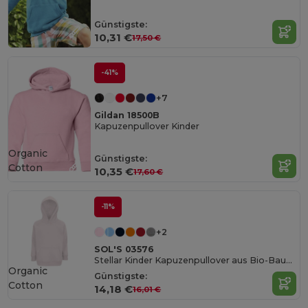
Günstigste:
10,31 €
17,50 €
-41%
+7
Gildan 18500B
Kapuzenpullover Kinder
Organic
Günstigste:
Cotton
10,35 €
17,60 €
-11%
+2
SOL'S 03576
Stellar Kinder Kapuzenpullover aus Bio-Baumwolle
Organic
Günstigste:
Cotton
14,18 €
16,01 €