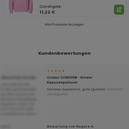
Günstigste:
11,22 €
Alle Produkte Anzeigen.
Kundenbewertungen
★ ★ ★ ★ ★
y Blend Kids Hoodie
Gildan GI18500B - Kinder
Kapuzenpullover
 mehrmals für die
ft, sehr gute Qualität
Schönes Sweatshirt, gute Qualität
Übersetzt
it, sehr schöne,und
von Español
gibt keinen Kordelzug
enigstens ziehen sie
tshirt ist schön dick
ch empfehle es weiter!
s
ane C.
Bewertung von Nagore A.