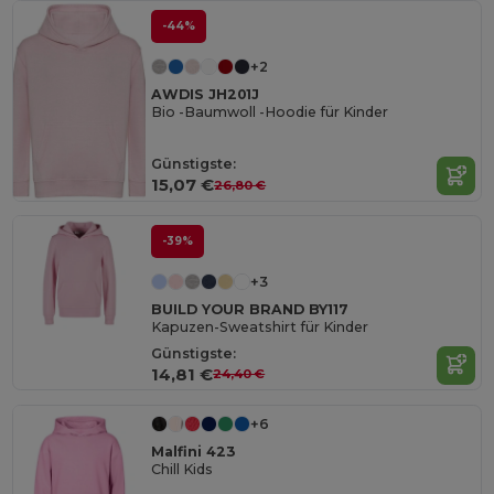
-44%
+2
AWDIS JH201J
Bio -Baumwoll -Hoodie für Kinder
Günstigste:
15,07 €
26,80 €
-39%
+3
BUILD YOUR BRAND BY117
Kapuzen-Sweatshirt für Kinder
Günstigste:
14,81 €
24,40 €
+6
Malfini 423
Chill Kids