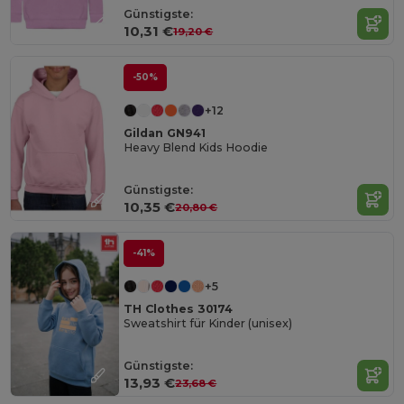
Günstigste:
10,31 €
19,20 €
-50%
+12
Gildan GN941
Heavy Blend Kids Hoodie
Günstigste:
10,35 €
20,80 €
-41%
+5
TH Clothes 30174
Sweatshirt für Kinder (unisex)
Günstigste:
13,93 €
23,68 €