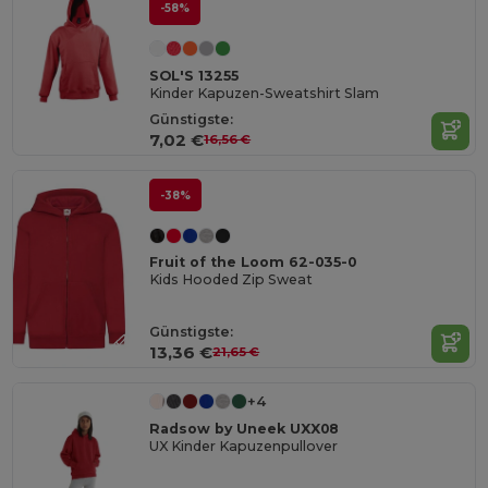
-58%
SOL'S 13255
Kinder Kapuzen-Sweatshirt Slam
Günstigste:
7,02 €
16,56 €
-38%
Fruit of the Loom 62-035-0
Kids Hooded Zip Sweat
Günstigste:
13,36 €
21,65 €
+4
Radsow by Uneek UXX08
UX Kinder Kapuzenpullover