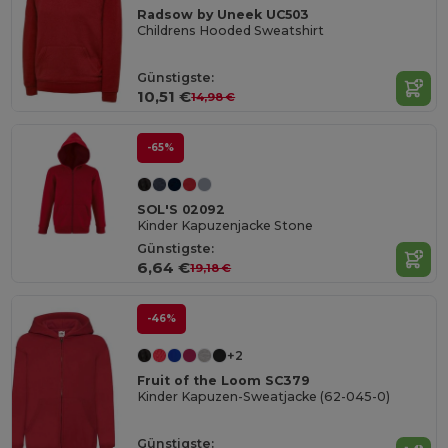
Radsow by Uneek UC503
Childrens Hooded Sweatshirt
Günstigste:
10,51 €
14,98 €
-65%
SOL'S 02092
Kinder Kapuzenjacke Stone
Günstigste:
6,64 €
19,18 €
-46%
+2
Fruit of the Loom SC379
Kinder Kapuzen-Sweatjacke (62-045-0)
Günstigste: