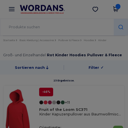
×
Wordans App
App holen
Bessere Preise in der App!
Startseite
Basic Kleidung | Accessoires
Pullover & Fleece
Hoodies
Kinder
Groß- und Einzelhandel
Rot Kinder Hoodies Pullover & Fleece
Sortieren nach
Filter
✓
23 Ergebnisse.
-46%
+11
Fruit of the Loom SC371
Kinder Kapuzenpullover aus Baumwollmischung
Günstigste: