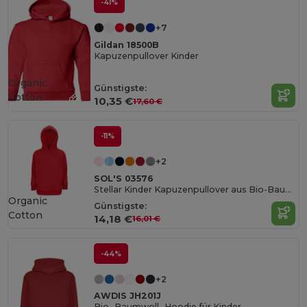
-41%
+7
Gildan 18500B
Kapuzenpullover Kinder
Organic
Günstigste:
Cotton
10,35 €
17,60 €
-11%
+2
SOL'S 03576
Stellar Kinder Kapuzenpullover aus Bio-Baumwolle
Organic
Günstigste:
Cotton
14,18 €
16,01 €
-44%
+2
AWDIS JH201J
Bio -Baumwoll -Hoodie für Kinder