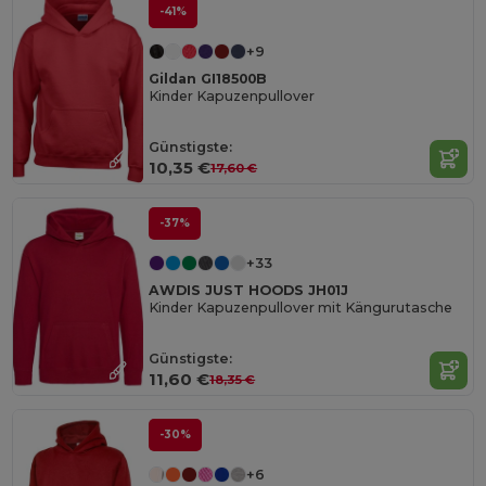
-41%
+9
Gildan GI18500B
Kinder Kapuzenpullover
Günstigste:
10,35 €
17,60 €
-37%
+33
AWDIS JUST HOODS JH01J
Kinder Kapuzenpullover mit Kängurutasche
Günstigste:
11,60 €
18,35 €
-30%
+6