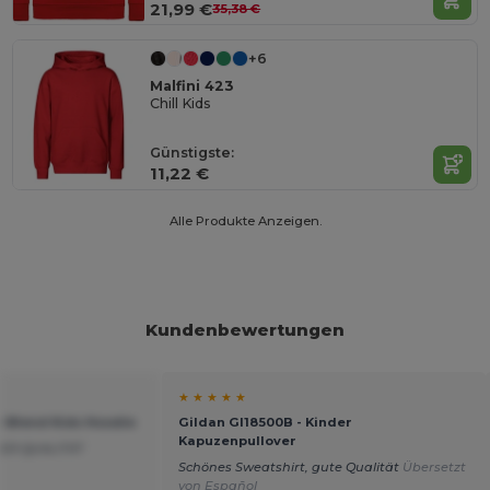
21,99 €
35,38 €
+6
Malfini 423
Chill Kids
Günstigste:
11,22 €
Alle Produkte Anzeigen.
Kundenbewertungen
★ ★ ★ ★ ★
y Blend Kids Hoodie
Gildan GI18500B - Kinder
Kapuzenpullover
ER QUALITÄT
l
Schönes Sweatshirt, gute Qualität
Übersetzt
von Español