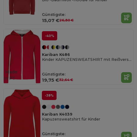
Günstigste:
15,07 €
26,80 €
-40%
Kariban K486
Kinder KAPUZENSWEATSHIRT mit Reißverschluss
Made
Günstigste:
in
PT
19,75 €
32,64 €
-38%
Kariban K4039
Kapuzensweatshirt für Kinder
Günstigste: