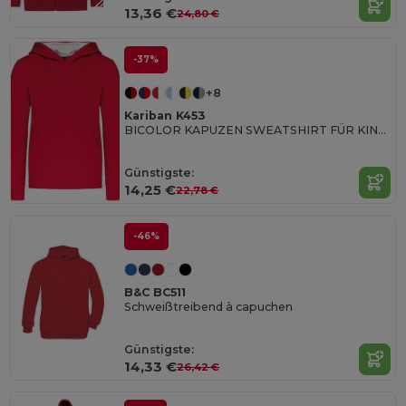
13,36 €
24,80 €
-37%
+8
Kariban K453
BICOLOR KAPUZEN SWEATSHIRT FÜR KINDER
Günstigste:
14,25 €
22,78 €
-46%
B&C BC511
Schweißtreibend à capuchen
Günstigste:
14,33 €
26,42 €