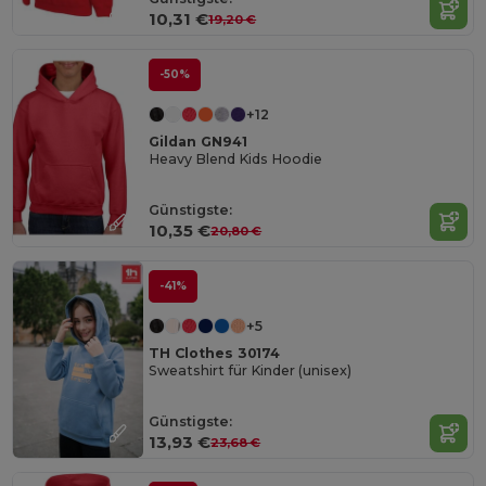
10,31 €
19,20 €
-50%
+12
Gildan GN941
Heavy Blend Kids Hoodie
Günstigste:
10,35 €
20,80 €
-41%
+5
TH Clothes 30174
Sweatshirt für Kinder (unisex)
Günstigste:
13,93 €
23,68 €