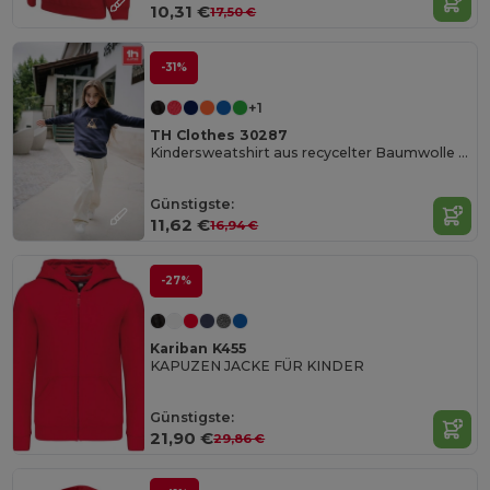
10,31 €
17,50 €
-31%
+1
TH Clothes 30287
Kindersweatshirt aus recycelter Baumwolle und Polyester
Günstigste:
11,62 €
16,94 €
-27%
Kariban K455
KAPUZEN JACKE FÜR KINDER
Günstigste:
21,90 €
29,86 €