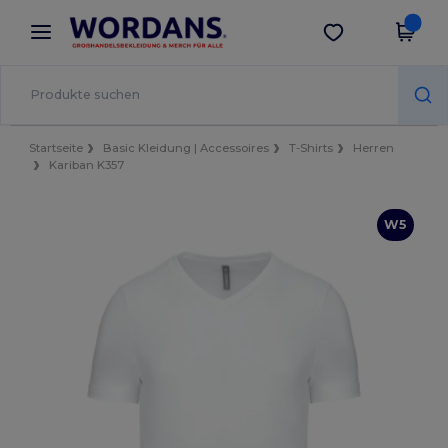
×
Wordans App
App holen
Bessere Preise in der App!
Startseite
Basic Kleidung | Accessoires
T-Shirts
Herren
Kariban K357
W5