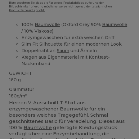
Bitte beachten Sie, dass die Farbe des Produktbildes aufgrund der
Bildschirmkalibrierung möglicherweise nicht genau der tatsächlichen
Produktfarbe entspricht.
100%
Baumwolle
(Oxford Grey 90%
Baumwolle
/ 10% Viskose)
Enzymgewaschen für extra weichen Griff
Slim Fit Silhouette für einen modernen Look
Doppelnaht an
Saum
und Ärmeln
Kragen aus Eigenmaterial mit Kontrast-
Nackenband
GEWICHT
160 g.
Grammatur
180g/m²
Herren V-Ausschnitt T-Shirt aus
enzymgewaschener
Baumwolle
für ein
besonders weiches Tragegefühl. Schmal
geschnittenes Basic für Veredelung. Dieses aus
100 %
Baumwolle
gefertigte Kleidungsstück
verfügt über eine Enzymbehandlung, die