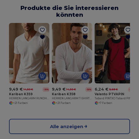
Produkte die Sie interessieren
könnten
9,49 €
9,49 €
6,24 €
14,50 €
14,50 €
9,68 €
-35%
-35%
-36%
Kariban K359
Kariban K358
Valento PTVAPIN
HERREN LANGARM RUNDHALS T-SHIRT
HERREN LANGARM T-SHIRT MIT V-AUSSCHNITT
Tabard PINTXO Tabard PINTXO
+21 Farben
+21 Farben
+7 Farben
Alle anzeigen