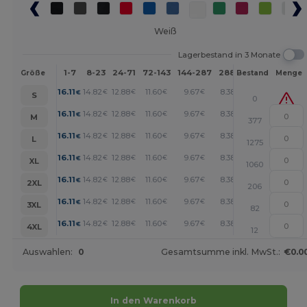
Weiß
Lagerbestand in 3 Monate
1-7
8-23
24-71
72-143
144-287
288 +
Mehr
Größe
Bestand
Menge
+
16.11
14.82
12.88
11.60
9.67
8.38
€
€
€
€
€
€
S
0
+
16.11
14.82
12.88
11.60
9.67
8.38
€
€
€
€
€
€
M
377
+
16.11
14.82
12.88
11.60
9.67
8.38
€
€
€
€
€
€
L
1275
+
16.11
14.82
12.88
11.60
9.67
8.38
€
€
€
€
€
€
XL
1060
+
16.11
14.82
12.88
11.60
9.67
8.38
€
€
€
€
€
€
2XL
206
+
16.11
14.82
12.88
11.60
9.67
8.38
€
€
€
€
€
€
3XL
82
+
16.11
14.82
12.88
11.60
9.67
8.38
€
€
€
€
€
€
4XL
12
Auswahlen:
0
Gesamtsumme inkl. MwSt.:
€0.0
In den Warenkorb