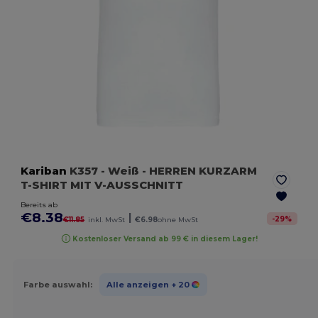
Kariban
K357
- Weiß
- HERREN KURZARM
T-SHIRT MIT V-AUSSCHNITT
Bereits ab
€8.38
|
-
29
%
€11.85
inkl. MwSt
€6.98
ohne MwSt
Kostenloser Versand ab 99 € in diesem Lager!
Farbe auswahl:
Alle anzeigen
+ 20