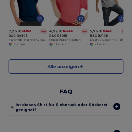
7,26 €
4,92 €
5,76 €
21,55 €
12,48 €
7,96 €
-66%
-61%
-28%
B&C BA305
B&C B301B
B&C BA108
Heavymill Poloshirt Kurzarm
Kinder Poloshirt Safran
Exact V-Ausschnitt T-Shirt Herren
+1 Farben
+1 Farben
+7 Farben
Alle anzeigen
FAQ
Ist dieses Shirt für Siebdruck oder Stickerei
geeignet?