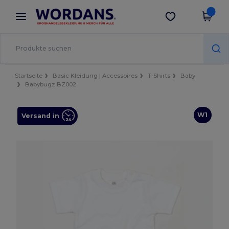
×
Wordans App
App holen
Bessere Preise in der App!
Startseite
Basic Kleidung | Accessoires
T-Shirts
Baby
Babybugz BZ002
W1
Versand in