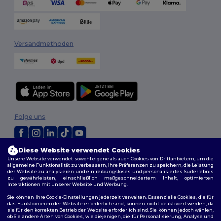
Versandmethoden
Folge uns
Diese Website verwendet Cookies
2026. Alle Rechte vorbehalten
Unsere Website verwendet sowohl eigene als auch Cookies von Drittanbietern, um die
Allgemeine Geschäftsbedingungen
|
Personalisierungsrichtlinien
|
allgemeine Funktionalität zu verbessern, Ihre Präferenzen zu speichern, die Leistung
Datenschutzbestimmungen
|
Cookie-Richtlinie
|
Site Map
der Website zu analysieren und ein reibungsloses und personalisiertes Surferlebnis
zu gewährleisten, einschließlich maßgeschneidertem Inhalt, optimierten
Interaktionen mit unserer Website und Werbung.
Sie können Ihre Cookie-Einstellungen jederzeit verwalten. Essenzielle Cookies, die für
das Funktionieren der Website erforderlich sind, können nicht deaktiviert werden, da
sie für den korrekten Betrieb der Website erforderlich sind. Sie können jedoch wählen,
ob Sie andere Arten von Cookies, wie diejenigen, die für Personalisierung, Analyse und