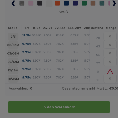
Weiß
1-7
8-23
24-71
72-143
144-287
288 +
Mehr
Größe
Bestand
Menge
+
11.31
10.41
9.05
8.14
6.79
5.88
€
€
€
€
€
€
2/3
28
+
9.75
8.97
7.80
7.02
5.85
5.07
€
€
€
€
€
€
00/03M
45
+
9.75
8.97
7.80
7.02
5.85
5.07
€
€
€
€
€
€
03/06M
56
+
9.75
8.97
7.80
7.02
5.85
5.07
€
€
€
€
€
€
06/12M
27
+
9.75
8.97
7.80
7.02
5.85
5.07
€
€
€
€
€
€
12/18M
0
+
9.75
8.97
7.80
7.02
5.85
5.07
€
€
€
€
€
€
18/24M
21
Auswahlen:
0
Gesamtsumme inkl. MwSt.:
€0.0
In den Warenkorb