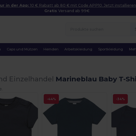
ur in der App:
10 € Rabatt ab 80 € mit Code APP10. Jetzt installieren
Gratis
Versand ab 99€
n
Caps und Mützen
Hemden
Arbeitskleidung
Sportkleidung
Meh
nd Einzelhandel
Marineblau Baby T-Shi
e.
-44%
-34%