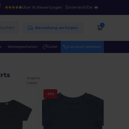
!
Über 1K Bewertungen
Österreich
/
De
Suchen
Bestellung verfolgen
r
Werbegeschenke
Outlet
Individuell gestalten!
rts
Organic
Cotton
-39%