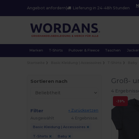
N
Angebot anfordern
|
Lieferung in 24-48h Stunden
Marken
T-Shirts
Pullover & Fleece
Taschen
Jacke
Startseite
Basic Kleidung | Accessoires
T-Shirts
Baby
Groß- u
Sortieren nach
4 Ergebniss
-39%
Filter
« Zurücksetzen
Ausgewählt
4 Ergebnisse.
Basic Kleidung | Accessoires
T-Shirts
Baby