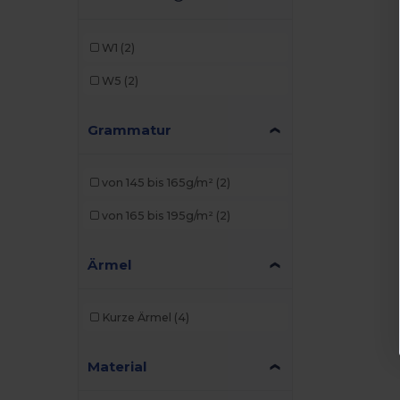
W1
(2)
W5
(2)
Grammatur
von 145 bis 165g/m²
(2)
von 165 bis 195g/m²
(2)
Ärmel
Kurze Ärmel
(4)
Material