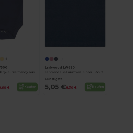
+1
W500
Larkwood LW620
Komfortabler Baby-Kurzarmbody aus Baumwolle
Larkwood Bio-Baumwoll Kinder T-Shirt Komfort
Günstigste:
5,05 €
Kaufen
Kaufen
8,60 €
8,30 €