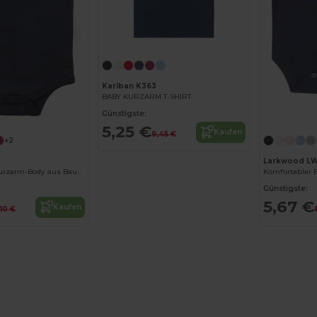
Kariban K363
BABY KURZARM T-SHIRT
Günstigste:
5,25 €
Kaufen
9,45 €
+2
Larkwood L
Weicher Baby-Kurzarm-Body aus Baumwolle
Günstigste:
5,67 €
Kaufen
,10 €