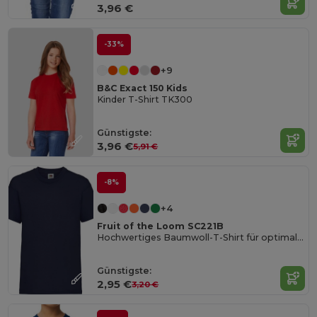
3,96 €
-33%
+9
B&C Exact 150 Kids
Kinder T-Shirt TK300
Günstigste:
3,96 €
5,91 €
-8%
+4
Fruit of the Loom SC221B
Hochwertiges Baumwoll-T-Shirt für optimalen Druck
Günstigste:
2,95 €
3,20 €