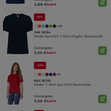
2,88 €
3,40 €
-10%
+29
JHK JK154
Kinder Komfort T-Shirt 155g/m² Baumwolle
Günstigste:
3,05 €
3,40 €
-24%
+11
B&C BC151
Kinder-T-Shirt aus 100% Baumwolle
Günstigste:
3,96 €
5,20 €