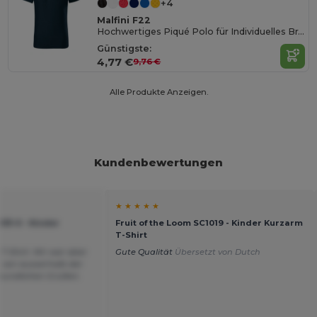
+4
Malfini F22
Hochwertiges Piqué Polo für Individuelles Branding
Günstigste:
4,77 €
9,76 €
Alle Produkte Anzeigen.
Kundenbewertungen
★ ★ ★ ★ ★
033-0 - Kinder
Fruit of the Loom SC1019 - Kinder Kurzarm
T-Shirt
T-Shirt. Mir war aber
Gute Qualität
Übersetzt von Dutch
s von ausserhalb der
reundlichen Grüßen.