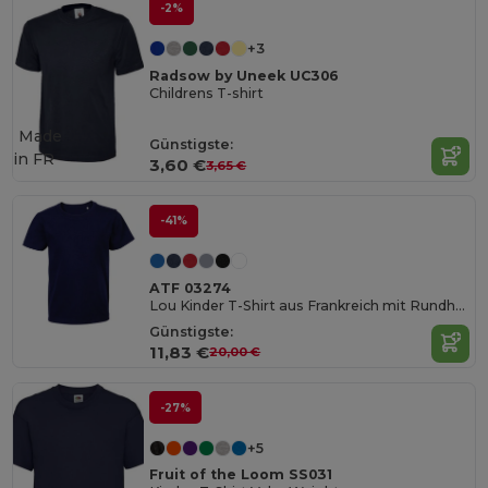
-2%
+3
Radsow by Uneek UC306
Childrens T-shirt
Made
Günstigste:
in
FR
3,60 €
3,65 €
-41%
ATF 03274
Lou Kinder T-Shirt aus Frankreich mit Rundhalsausschnitt
Günstigste:
11,83 €
20,00 €
-27%
+5
Fruit of the Loom SS031