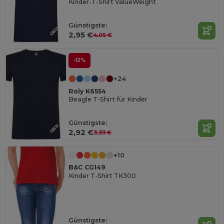
Kinder-T-Shirt ValueWeight
Günstigste:
2,95 €
4,05 €
-12%
+24
Roly K6554
Beagle T-Shirt für Kinder
Günstigste:
2,92 €
3,33 €
+10
B&C CG149
Kinder T-Shirt TK300
Günstigste: