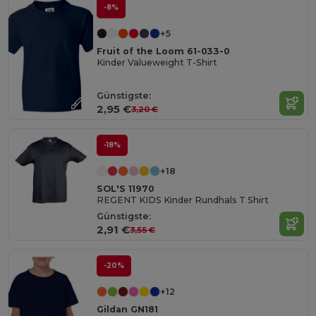
-8%
+5
Fruit of the Loom 61-033-0
Kinder Valueweight T-Shirt
Günstigste:
2,95 €
3,20 €
-18%
+18
SOL'S 11970
REGENT KIDS Kinder Rundhals T Shirt
Günstigste:
2,91 €
3,55 €
-20%
+12
Gildan GN181