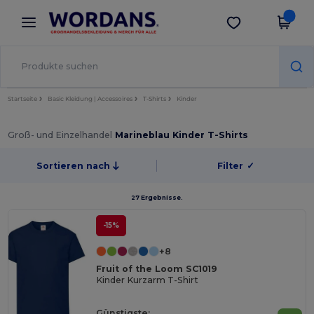
×
Wordans App
App holen
Bessere Preise in der App!
Startseite
Basic Kleidung | Accessoires
T-Shirts
Kinder
Groß- und Einzelhandel
Marineblau Kinder T-Shirts
Sortieren nach
Filter
✓
27 Ergebnisse.
-15%
+8
Fruit of the Loom SC1019
Kinder Kurzarm T-Shirt
Günstigste: