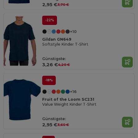
2,95 €
3,70 €
-22%
+10
Gildan GN649
Softstyle Kinder T-Shirt
Günstigste:
3,26 €
4,20 €
-18%
+16
Fruit of the Loom SC231
Value Weight Kinder T-Shirt
Günstigste:
2,95 €
3,60 €