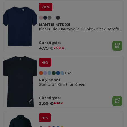
-32%
MANTIS MTK001
Kinder Bio-Baumwolle T-Shirt Unisex Komfort
Günstigste:
4,79 €
7,00 €
-16%
+32
Roly K6681
Stafford T-Shirt für Kinder
Günstigste:
3,69 €
4,41 €
-51%