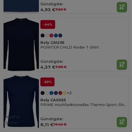
Günstigste:
4,93 €
7,50 €
-44%
Roly CA1205
POINTER CHILD Kinder T-Shirt
Günstigste:
4,37 €
7,86 €
-69%
+2
Roly CA0365
PRIME Hochfunktionelles Thermo Sport-Shirt mit Kompressionseigenschaften
Organic
Günstigste:
Cotton
6,11 €
19,42 €