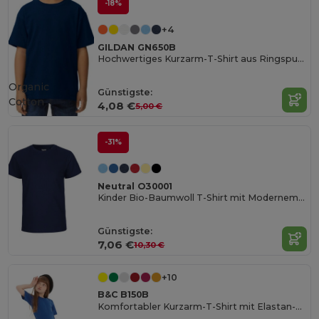
-18%
+4
GILDAN GN650B
Hochwertiges Kurzarm-T-Shirt aus Ringspun-Baumwolle
Organic
Günstigste:
Cotton
4,08 €
5,00 €
-31%
Neutral O30001
Kinder Bio-Baumwoll T-Shirt mit Modernem Schnitt
Günstigste:
7,06 €
10,30 €
+10
B&C B150B
Komfortabler Kurzarm-T-Shirt mit Elastan-Kragen