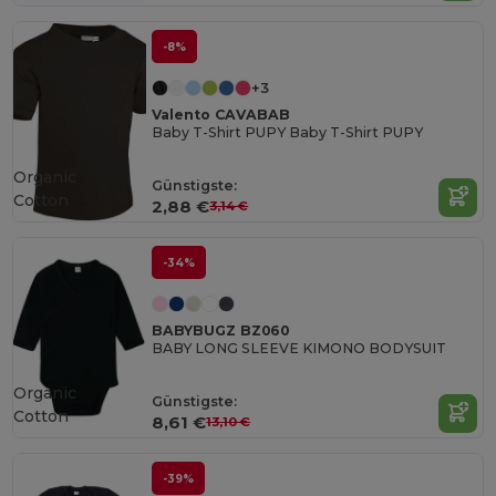
-8%
+3
Valento CAVABAB
Baby T-Shirt PUPY Baby T-Shirt PUPY
Organic
Günstigste:
Cotton
2,88 €
3,14 €
-34%
BABYBUGZ BZ060
BABY LONG SLEEVE KIMONO BODYSUIT
Organic
Günstigste:
Cotton
8,61 €
13,10 €
-39%