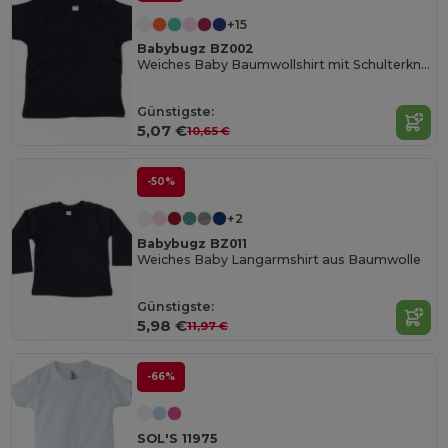
+15
Babybugz BZ002
Weiches Baby Baumwollshirt mit Schulterknöpfen
Günstigste:
5,07 €
10,65 €
-50%
+2
Babybugz BZ011
Weiches Baby Langarmshirt aus Baumwolle
Günstigste:
5,98 €
11,97 €
-66%
SOL'S 11975