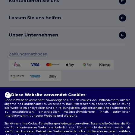
Kontaktieren Sie uns
Lassen Sie uns helfen
Unser Unternehmen
Zahlungsmethoden
Versandmethoden
Diese Website verwendet Cookies
Unsere Website verwendet sowohl eigene als auch Cookies von Drittanbietern, um die
allgemeine Funktionalität zu verbessern, Ihre Präferenzen zu speichern, die Leistung
der Website zu analysieren und ein reibungsloses und personalisiertes Surferlebnis
zu gewährleisten, einschließlich maßgeschneidertem Inhalt, optimierten
Interaktionen mit unserer Website und Werbung.
Sie können Ihre Cookie-Einstellungen jederzeit verwalten. Essenzielle Cookies, die für
das Funktionieren der Website erforderlich sind, können nicht deaktiviert werden, da
sie für den korrekten Betrieb der Website erforderlich sind. Sie können jedoch wählen,
Folge uns