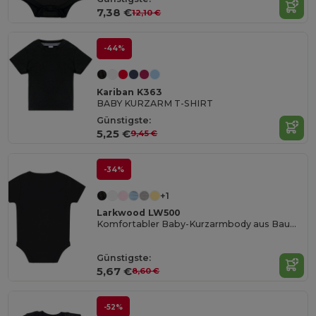
7,38 €
12,10 €
-44%
Kariban K363
BABY KURZARM T-SHIRT
Günstigste:
5,25 €
9,45 €
-34%
+1
Larkwood LW500
Komfortabler Baby-Kurzarmbody aus Baumwolle
Günstigste:
5,67 €
8,60 €
-52%