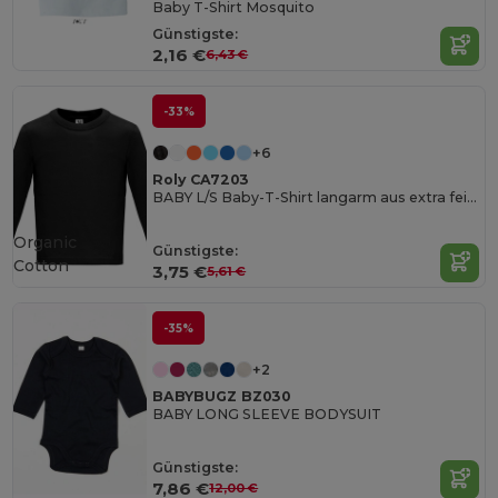
Baby T-Shirt Mosquito
Günstigste:
2,16 €
6,43 €
-33%
+6
Roly CA7203
BABY L/S Baby-T-Shirt langarm aus extra feingestricktem Material
Organic
Günstigste:
Cotton
3,75 €
5,61 €
-35%
+2
BABYBUGZ BZ030
BABY LONG SLEEVE BODYSUIT
Günstigste:
7,86 €
12,00 €