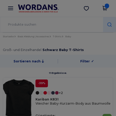
×
Wordans App
App holen
Bessere Preise in der App!
Startseite
Basic Kleidung | Accessoires
T-Shirts
Baby
Groß- und Einzelhandel
Schwarz Baby T-Shirts
Sortieren nach
Filter
✓
11 Ergebnisse.
-39%
+2
Kariban K831
Weicher Baby-Kurzarm-Body aus Baumwolle
Günstigste: