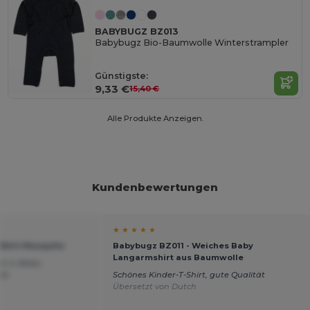
BABYBUGZ BZ013
Babybugz Bio-Baumwolle Winterstrampler
Günstigste:
9,33 €
15,40 €
Alle Produkte Anzeigen.
Kundenbewertungen
★ ★ ★ ★ ★
-Shirt Mosquito
Babybugz BZ011 - Weiches Baby
Langarmshirt aus Baumwolle
ch in Baby-
bt.
Schönes Kinder-T-Shirt, gute Qualität
Übersetzt von Dutch