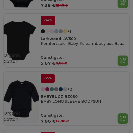
7,38 €
12,10 €
-34%
+1
Larkwood LW500
Komfortabler Baby-Kurzarmbody aus Baumwolle
Organic
Günstigste:
Cotton
5,67 €
8,60 €
-35%
+2
BABYBUGZ BZ030
BABY LONG SLEEVE BODYSUIT
Organic
Günstigste:
Cotton
7,86 €
12,00 €