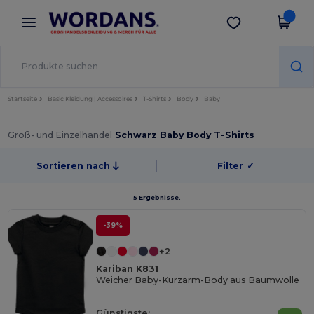
×
Wordans App
App holen
Bessere Preise in der App!
Startseite
Basic Kleidung | Accessoires
T-Shirts
Body
Baby
Groß- und Einzelhandel
Schwarz Baby Body T-Shirts
Sortieren nach
Filter
✓
5 Ergebnisse.
-39%
+2
Kariban K831
Weicher Baby-Kurzarm-Body aus Baumwolle
Günstigste: