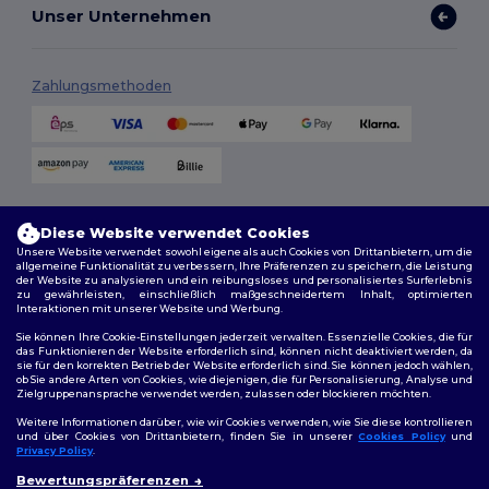
Unser Unternehmen
Zahlungsmethoden
Versandmethoden
Diese Website verwendet Cookies
Unsere Website verwendet sowohl eigene als auch Cookies von Drittanbietern, um die
allgemeine Funktionalität zu verbessern, Ihre Präferenzen zu speichern, die Leistung
der Website zu analysieren und ein reibungsloses und personalisiertes Surferlebnis
zu gewährleisten, einschließlich maßgeschneidertem Inhalt, optimierten
Interaktionen mit unserer Website und Werbung.
Sie können Ihre Cookie-Einstellungen jederzeit verwalten. Essenzielle Cookies, die für
das Funktionieren der Website erforderlich sind, können nicht deaktiviert werden, da
sie für den korrekten Betrieb der Website erforderlich sind. Sie können jedoch wählen,
Folge uns
ob Sie andere Arten von Cookies, wie diejenigen, die für Personalisierung, Analyse und
Zielgruppenansprache verwendet werden, zulassen oder blockieren möchten.
Weitere Informationen darüber, wie wir Cookies verwenden, wie Sie diese kontrollieren
und über Cookies von Drittanbietern, finden Sie in unserer
Cookies Policy
und
Privacy Policy
.
2026. Alle Rechte vorbehalten
👋
Hallo
Bewertungspräferenzen
Allgemeine Geschäftsbedingungen
|
Personalisierungsrichtlinien
|
Wenn Sie Fragen oder