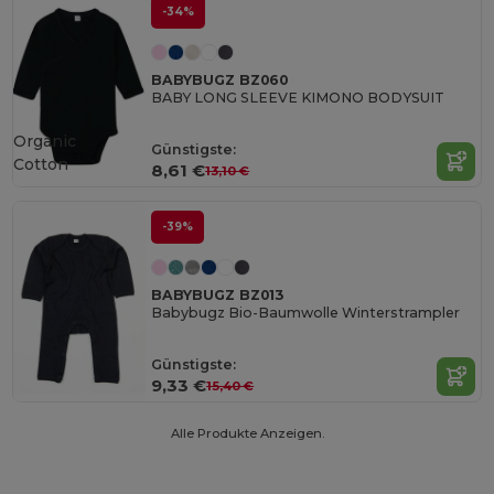
-34%
BABYBUGZ BZ060
BABY LONG SLEEVE KIMONO BODYSUIT
Organic
Günstigste:
Cotton
8,61 €
13,10 €
-39%
BABYBUGZ BZ013
Babybugz Bio-Baumwolle Winterstrampler
Günstigste:
9,33 €
15,40 €
Alle Produkte Anzeigen.